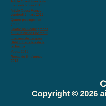
Article Ouest France du
mercredi 5 Juin 2013
Article Ouest France
vendredi 8 mars 2013
Quatre passages de
grade
Quatre nouveaux gradés
au Club Aïkido Ploemeur
Interview de Jacques
BARDET au-delà de la
technique
Voeux 2013
Repas de fin d'année
2012
C
Copyright © 2026 a