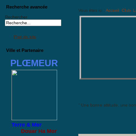
Recherche avancée
Vous êtes ici :
Accueil
Club
L
Rechercher
Plan du site
Ville et Partenaire
PLŒMEUR
" Une bonne attitude, une bonn
Terre & Mer
Douar Ha Mor