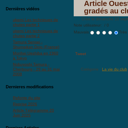
Article Oues
Dernières vidéos
gradés au c
Créé le dimanche 10 sep
ukemi Les techniques de
chutes partie 1
Note utilisateur:
/ 0
ukemi Les techniques de
Mauvais
Très
chutes partie 2
Tamura Sensei -
Shumeikan Dojo (France)
Morihei Ueshiba en 1960
Tweet
à Tokyo
Nobuyoshi Tamura -
Cherbourg - 29 au 31 mai
Catégorie :
La vie du club
2008
Dernieres modifications
Refonte du site
Reprise 2026
Article Télégramme 20
Juin 2025
Derniers Articles