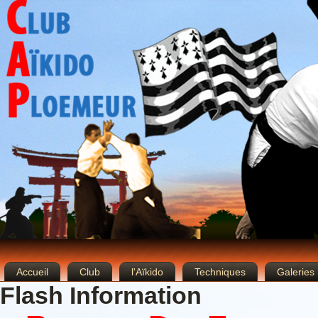
Accueil
Club
l'Aïkido
Techniques
Galeries
Flash Information