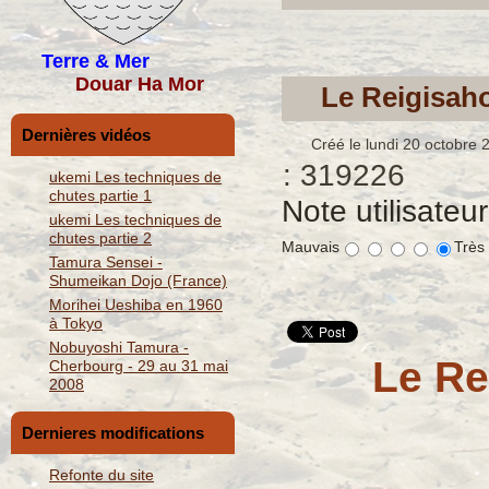
Terre & Mer
Douar Ha Mor
Le Reigisah
Dernières vidéos
Créé le lundi 20 octobre 
: 319226
ukemi Les techniques de
chutes partie 1
Note utilisateu
ukemi Les techniques de
chutes partie 2
Mauvais
Très
Tamura Sensei -
Shumeikan Dojo (France)
Morihei Ueshiba en 1960
à Tokyo
Nobuyoshi Tamura -
Le Re
Cherbourg - 29 au 31 mai
2008
Dernieres modifications
Refonte du site