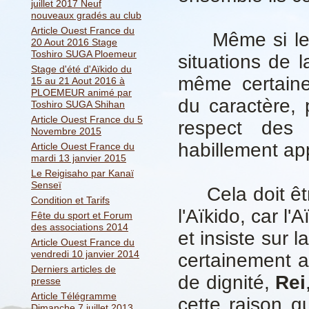
juillet 2017 Neuf
nouveaux gradés au club
Article Ouest France du
Même si les s
20 Aout 2016 Stage
Toshiro SUGA Ploemeur
situations de l
Stage d'été d'Aïkido du
même certaine
15 au 21 Aout 2016 à
PLOEMEUR animé par
du caractère, 
Toshiro SUGA Shihan
Article Ouest France du 5
respect des 
Novembre 2015
habillement ap
Article Ouest France du
mardi 13 janvier 2015
Le Reigisaho par Kanaï
Senseï
Cela doit être
Condition et Tarifs
l'Aïkido, car l'
Fête du sport et Forum
des associations 2014
et insiste sur l
Article Ouest France du
vendredi 10 janvier 2014
certainement a
Derniers articles de
de dignité,
Rei
presse
Article Télégramme
cette raison qu
Dimanche 7 juillet 2013