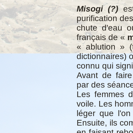
Misogi (?)
est
purification de
chute d'eau o
français de «
m
« ablution » 
dictionnaires) 
connu qui signif
Avant de fair
par des séances
Les femmes do
voile. Les ho
léger que l'
Ensuite, ils c
en faisant reb