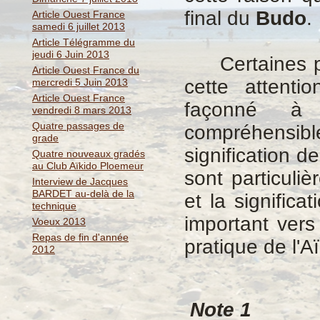
final du
Budo
.
Article Ouest France
samedi 6 juillet 2013
Article Télégramme du
jeudi 6 Juin 2013
Certaines per
Article Ouest France du
cette attentio
mercredi 5 Juin 2013
Article Ouest France
façonné à l
vendredi 8 mars 2013
Quatre passages de
compréhensib
grade
signification d
Quatre nouveaux gradés
au Club Aïkido Ploemeur
sont particuli
Interview de Jacques
BARDET au-delà de la
et la significa
technique
important vers
Voeux 2013
Repas de fin d'année
pratique de l'Aï
2012
Note 1