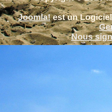
Joomla!
est un Logiciel
Gen
Nous signa