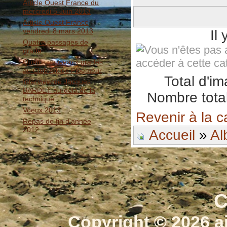
Article Ouest France du
mercredi 5 Juin 2013
Article Ouest France
vendredi 8 mars 2013
Il
Quatre passages de
grade
Quatre nouveaux gradés
au Club Aïkido Ploemeur
Total d'i
Interview de Jacques
BARDET au-delà de la
Nombre total
technique
Voeux 2013
Revenir à la c
Repas de fin d'année
2012
Accueil
»
Al
C
Copyright © 2026 a