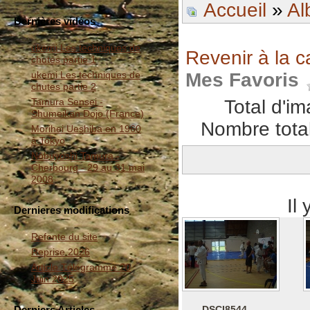
Accueil
»
Al
Dernières vidéos
ukemi Les techniques de
Revenir à la c
chutes partie 1
Mes Favoris
ukemi Les techniques de
chutes partie 2
Total d'i
Tamura Sensei -
Shumeikan Dojo (France)
Nombre total
Morihei Ueshiba en 1960
à Tokyo
Nobuyoshi Tamura -
Cherbourg - 29 au 31 mai
2008
Il
Dernieres modifications
Refonte du site
Reprise 2026
Article Télégramme 20
Juin 2025
Derniers Articles
DSCI8544