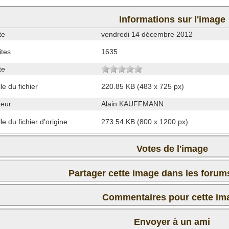
Informations sur l'image
te
vendredi 14 décembre 2012
ites
1635
te
lle du fichier
220.85 KB (483 x 725 px)
teur
Alain KAUFFMANN
lle du fichier d'origine
273.54 KB (800 x 1200 px)
Votes de l'image
Partager cette image dans les foru
Commentaires pour cette im
Il n'y a pas encore de commentaire pour cette image. Postez
Envoyer à un ami