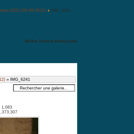
ances 2012 (03-09-2012)
IMG_6241
Maitre Tamura Nobuyoshi
12)
» IMG_6241
: 1,083
 1,373,307