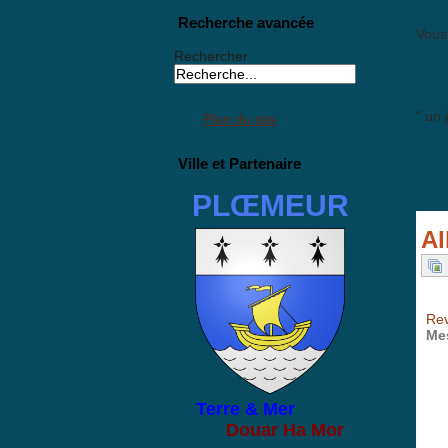
Recherche avancée
Vous 
Rechercher
" un 
Plan du site
Ville et Partenaire
PLŒMEUR
Al
Rev
Me
Terre & Mer
Douar Ha Mor