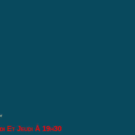
or
di Et Jeudi À 19h30