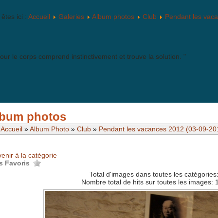
êtes ici :
Accueil
Galeries
Album photos
Club
Pendant les vac
jour le corps comprend instinctivement et trouve la solution. "
bum photos
Accueil
»
Album Photo
»
Club
»
Pendant les vacances 2012 (03-09-20
enir à la catégorie
s Favoris
Total d'images dans toutes les catégories
Nombre total de hits sur toutes les images: