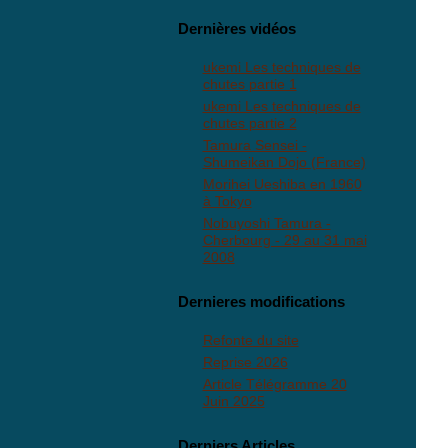
Dernières vidéos
ukemi Les techniques de
chutes partie 1
ukemi Les techniques de
chutes partie 2
Tamura Sensei -
Shumeikan Dojo (France)
Morihei Ueshiba en 1960
à Tokyo
Nobuyoshi Tamura -
Cherbourg - 29 au 31 mai
2008
Dernieres modifications
Refonte du site
Reprise 2026
Article Télégramme 20
Juin 2025
Derniers Articles