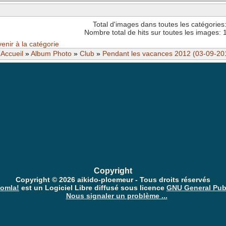
Total d'images dans toutes les catégories
Code est
activé
Nombre total de hits sur toutes les images:
enir à la catégorie
Accueil
»
Album Photo
»
Club
»
Pendant les vacances 2012 (03-09-20
Anti-Spam: Complètez le PUZZLE
Copyright
Copyright © 2026 aikido-ploemeur - Tous droits réservés
omla!
est un Logiciel Libre diffusé sous licence
GNU General Pub
Nous signaler un problème ...