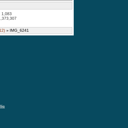
: 1,083
 1,373,307
12)
» IMG_6241
Joomla CAPTCHA
lic