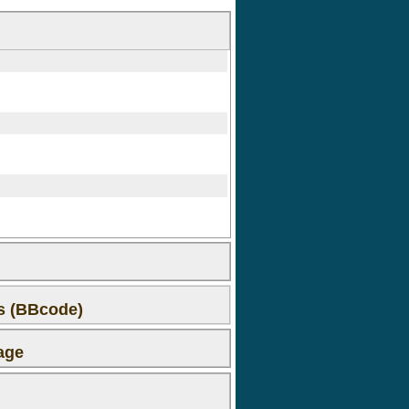
ms (BBcode)
age
 le premier commentaire !