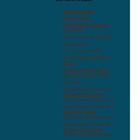
Refonte du site
Reprise 2026
Article Télégramme 20
Juin 2025
Présentation de l'Aïkido
Localisation
Fête du sport 2022
Forum des associations
2022
Fête du sport et Forum
des associations 2020
Horaires
Article Ouest France du
20 juin 2018 Quatre
nouveaux gradés au club
Article Ouest France du 4
juillet 2017 Neuf
nouveaux gradés au club
Article Ouest France du
20 Aout 2016 Stage
Toshiro SUGA Ploemeur