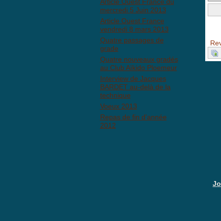
Article Ouest France du
mercredi 5 Juin 2013
Article Ouest France
BB
vendredi 8 mars 2013
Quatre passages de
Rev
grade
Quatre nouveaux gradés
au Club Aïkido Ploemeur
Interview de Jacques
BARDET au-delà de la
technique
Voeux 2013
Repas de fin d'année
2012
Jo