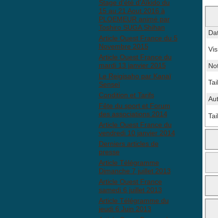
Stage d'été d'Aïkido du
15 au 21 Aout 2016 à
PLOEMEUR animé par
Toshiro SUGA Shihan
Da
Article Ouest France du 5
Novembre 2015
Vis
Article Ouest France du
mardi 13 janvier 2015
No
Le Reigisaho par Kanaï
Tai
Senseï
Condition et Tarifs
Au
Fête du sport et Forum
des associations 2014
Tai
Article Ouest France du
vendredi 10 janvier 2014
Derniers articles de
presse
Article Télégramme
Dimanche 7 juillet 2013
Article Ouest France
samedi 6 juillet 2013
Article Télégramme du
jeudi 6 Juin 2013