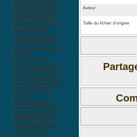
Stage d'été d'Aïkido du
15 au 21 Aout 2016 à
Auteur
PLOEMEUR animé par
Toshiro SUGA Shihan
Taille du fichier d'origine
Article Ouest France du 5
Novembre 2015
Article Ouest France du
mardi 13 janvier 2015
Le Reigisaho par Kanaï
Senseï
Condition et Tarifs
Partag
Fête du sport et Forum
des associations 2014
Article Ouest France du
vendredi 10 janvier 2014
Derniers articles de
Comm
presse
Article Télégramme
Dimanche 7 juillet 2013
Il n'y a pas e
Article Ouest France
samedi 6 juillet 2013
Article Télégramme du
jeudi 6 Juin 2013
BBCode est
activé