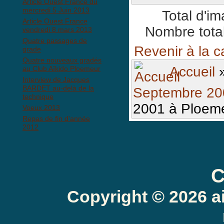
Article Ouest France du
mercredi 5 Juin 2013
Total d'i
Article Ouest France
Nombre total
vendredi 8 mars 2013
Quatre passages de
Revenir à la c
grade
Quatre nouveaux gradés
Accueil
au Club Aïkido Ploemeur
Interview de Jacques
BARDET au-delà de la
Septembre 20
technique
2001 à Ploem
Voeux 2013
Repas de fin d'année
2012
C
Copyright © 2026 a