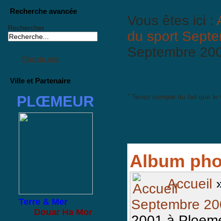
Recherche avancée
Vous êtes ici :
Rechercher
du sport Sept
Septembre 200
Plan du site
Ville et Partenaire
" Tenez compte du fait que le
PLŒMEUR
Album pho
Accueil
Terre & Mer
Septembre 20
Douar Ha Mor
2001 à Ploem