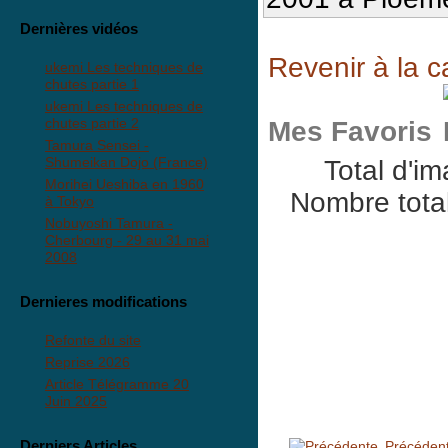
Dernières vidéos
Revenir à la c
ukemi Les techniques de
chutes partie 1
ukemi Les techniques de
chutes partie 2
Mes Favoris
Tamura Sensei -
Shumeikan Dojo (France)
Total d'i
Morihei Ueshiba en 1960
Nombre total
à Tokyo
Nobuyoshi Tamura -
Cherbourg - 29 au 31 mai
2008
Dernieres modifications
Refonte du site
Reprise 2026
Article Télégramme 20
Juin 2025
Derniers Articles
Précéden