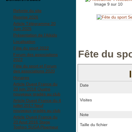
Image 9 sur 10
Refonte du site
Reprise 2026
Article Télégramme 20
Juin 2025
Présentation de l'Aïkido
Localisation
Fête du sport 2022
Fête du sp
Forum des associations
2022
Fête du sport et Forum
des associations 2020
Horaires
Article Ouest France du
Date
20 juin 2018 Quatre
nouveaux gradés au club
Visites
Article Ouest France du 4
juillet 2017 Neuf
nouveaux gradés au club
Note
Article Ouest France du
20 Aout 2016 Stage
Taille du fichier
Toshiro SUGA Ploemeur