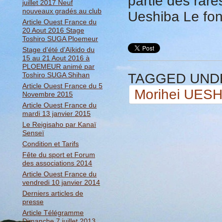
partie
des rare
juillet 2017 Neuf
nouveaux gradés au club
Ueshiba
Le fo
Article Ouest France du
20 Aout 2016 Stage
Toshiro SUGA Ploemeur
Stage d'été d'Aïkido du
15 au 21 Aout 2016 à
PLOEMEUR animé par
Toshiro SUGA Shihan
TAGGED UND
Article Ouest France du 5
Morihei UES
Novembre 2015
Article Ouest France du
mardi 13 janvier 2015
Le Reigisaho par Kanaï
Senseï
Condition et Tarifs
Fête du sport et Forum
des associations 2014
Article Ouest France du
vendredi 10 janvier 2014
Derniers articles de
presse
Article Télégramme
Dimanche 7 juillet 2013