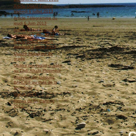
Article Ouest France
samedi 6 juillet 2013
Article Télégramme du
jeudi 6 Juin 2013
Article Ouest France du
mercredi 5 Juin 2013
Article Ouest France
vendredi 8 mars 2013
Quatre passages de
grade
Quatre nouveaux gradés
au Club Aïkido Ploemeur
Interview de Jacques
BARDET au-delà de la
technique
Voeux 2013
Repas de fin d'année
2012
C