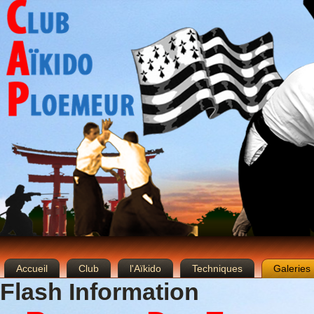
Accueil
Club
l'Aïkido
Techniques
Galeries
Flash Information