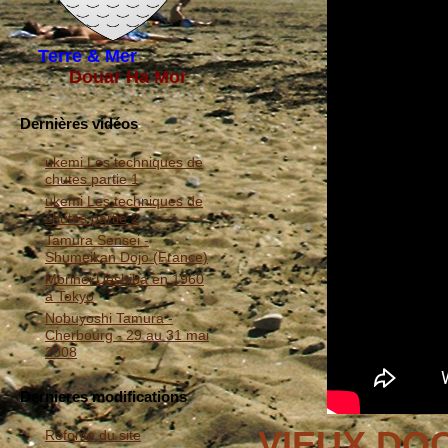
Terre & Mer
Douar Ha Mor
Dernières vidéos
ukemi Les techniques de
chutes partie 1
ukemi Les techniques de
chutes partie 2
Tamura Sensei -
Shumeikan Dojo (France)
Morihei Ueshiba en 1960
à Tokyo
Nobuyoshi Tamura -
Cherbourg - 29 au 31 mai
2008
Dernieres modifications
VIEUX DO
Refonte du site