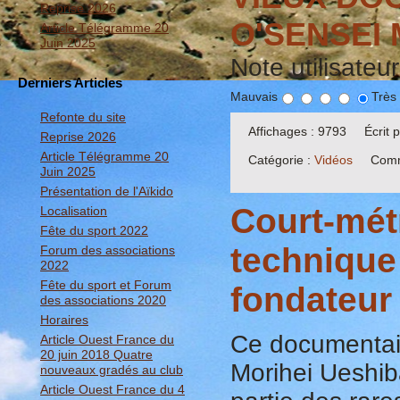
Reprise 2026
O'SENSEI 
Article Télégramme 20
Juin 2025
Note utilisateu
Derniers Articles
Mauvais
Très
Refonte du site
Affichages : 9793
Écrit
Reprise 2026
Article Télégramme 20
Catégorie :
Vidéos
Comm
Juin 2025
Présentation de l'Aïkido
Court-mét
Localisation
Fête du sport 2022
techniqu
Forum des associations
2022
Fête du sport et Forum
fondateur 
des associations 2020
Horaires
C
e documenta
Article Ouest France du
20 juin 2018 Quatre
Morihei Ueshi
nouveaux gradés au club
Article Ouest France du 4