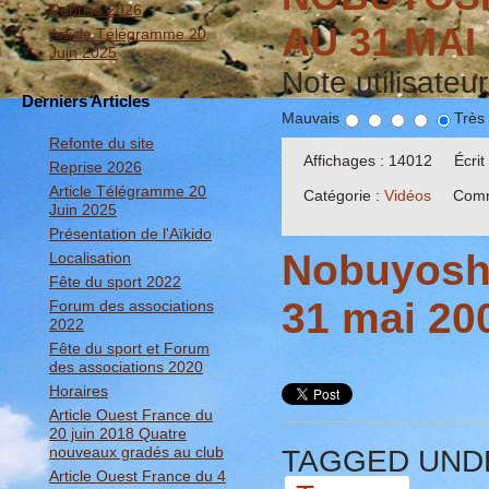
Reprise 2026
AU 31 MAI
Article Télégramme 20
Juin 2025
Note utilisateu
Derniers Articles
Mauvais
Très
Refonte du site
Affichages : 14012
Écri
Reprise 2026
Article Télégramme 20
Catégorie :
Vidéos
Comm
Juin 2025
Présentation de l'Aïkido
Nobuyoshi
Localisation
Fête du sport 2022
31 mai 20
Forum des associations
2022
Fête du sport et Forum
des associations 2020
Horaires
Article Ouest France du
20 juin 2018 Quatre
nouveaux gradés au club
TAGGED UND
Article Ouest France du 4