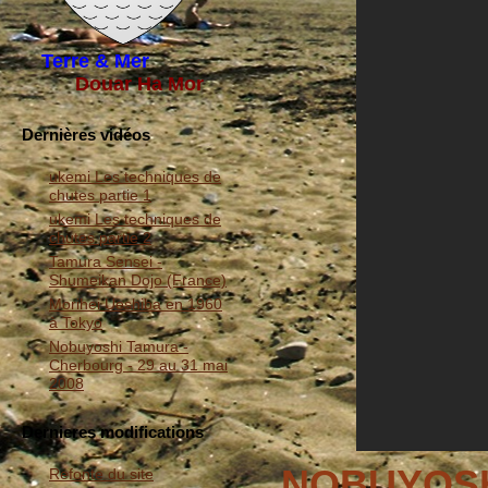
Terre & Mer
Douar Ha Mor
Dernières vidéos
ukemi Les techniques de
chutes partie 1
ukemi Les techniques de
chutes partie 2
Tamura Sensei -
Shumeikan Dojo (France)
Morihei Ueshiba en 1960
à Tokyo
Nobuyoshi Tamura -
Cherbourg - 29 au 31 mai
2008
Dernieres modifications
NOBUYOSH
Refonte du site