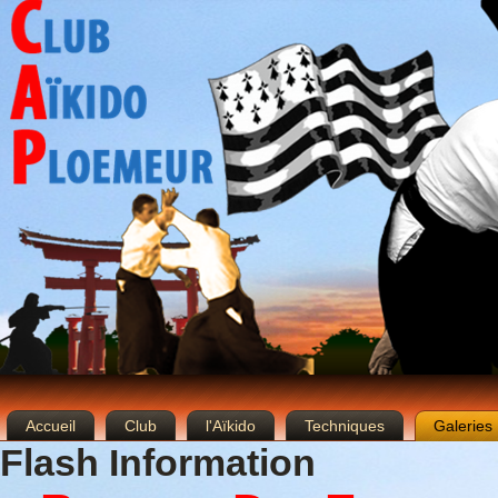
Accueil
Club
l'Aïkido
Techniques
Galeries
Flash Information