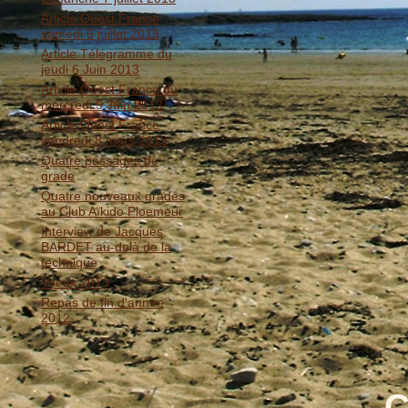
Article Ouest France
samedi 6 juillet 2013
Article Télégramme du
jeudi 6 Juin 2013
Article Ouest France du
mercredi 5 Juin 2013
Article Ouest France
vendredi 8 mars 2013
Quatre passages de
grade
Quatre nouveaux gradés
au Club Aïkido Ploemeur
Interview de Jacques
BARDET au-delà de la
technique
Voeux 2013
Repas de fin d'année
2012
C