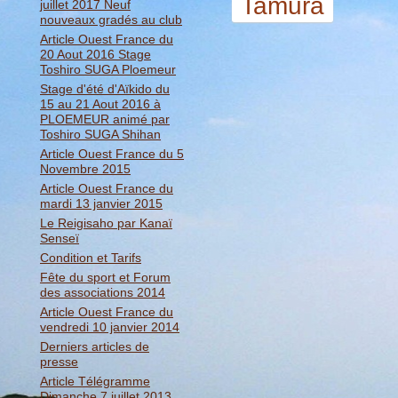
Tamura
juillet 2017 Neuf
nouveaux gradés au club
Article Ouest France du
20 Aout 2016 Stage
Toshiro SUGA Ploemeur
Stage d'été d'Aïkido du
15 au 21 Aout 2016 à
PLOEMEUR animé par
Toshiro SUGA Shihan
Article Ouest France du 5
Novembre 2015
Article Ouest France du
mardi 13 janvier 2015
Le Reigisaho par Kanaï
Senseï
Condition et Tarifs
Fête du sport et Forum
des associations 2014
Article Ouest France du
vendredi 10 janvier 2014
Derniers articles de
presse
Article Télégramme
Dimanche 7 juillet 2013