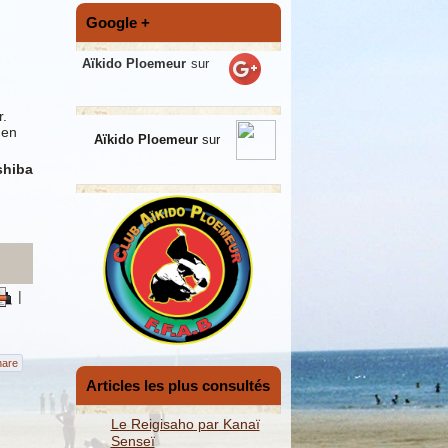
Google +
Aïkido Ploemeur
sur
r.
'en
Aïkido Ploemeur
sur
shiba
|
hare
Articles les plus consultés
Le Reigisaho par Kanaï
Senseï