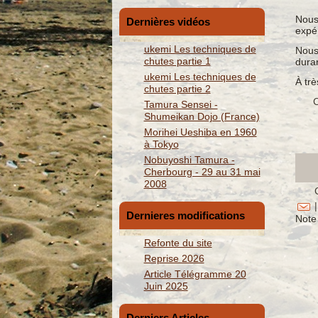
Nous 
Dernières vidéos
expé
ukemi Les techniques de
Nous
chutes partie 1
duran
ukemi Les techniques de
À trè
chutes partie 2
C
Tamura Sensei -
Shumeikan Dojo (France)
Morihei Ueshiba en 1960
à Tokyo
Nobuyoshi Tamura -
Cherbourg - 29 au 31 mai
2008
|
Dernieres modifications
Note 
Refonte du site
Reprise 2026
Article Télégramme 20
Juin 2025
Derniers Articles