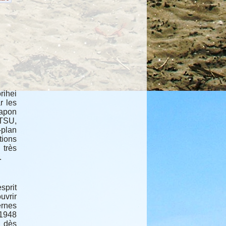
ihei
r les
Japon
TSU,
-plan
tions
très
.
sprit
uvrir
ernes
 1948
a dès