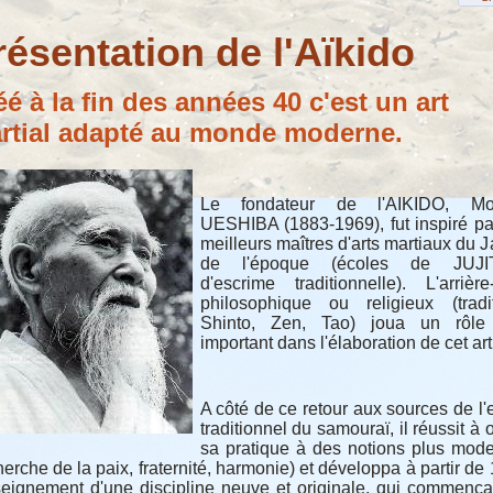
résentation de l'Aïkido
éé à la fin des années 40 c'est un art
rtial adapté au monde moderne.
Le fondateur de l'AIKIDO, Mor
UESHIBA (1883-1969), fut inspiré pa
meilleurs maîtres d'arts martiaux du 
de l'époque (écoles de JUJI
d'escrime traditionnelle). L'arrière
philosophique ou religieux (tradi
Shinto, Zen, Tao) joua un rôle 
important dans l'élaboration de cet art
A côté de ce retour aux sources de l'e
traditionnel du samouraï, il réussit à o
sa pratique à des notions plus mod
herche de la paix, fraternité, harmonie) et développa à partir de
seignement d'une discipline neuve et originale, qui commenç