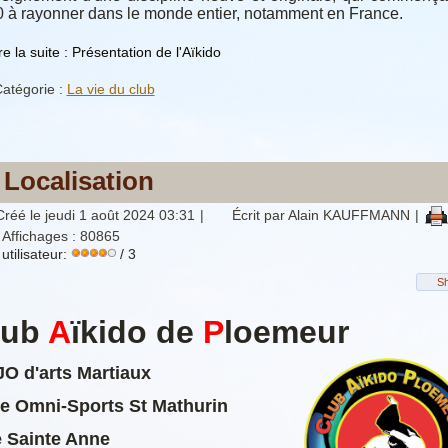
 à rayonner dans le monde entier, notamment en France.
re la suite : Présentation de l'Aïkido
atégorie :
La vie du club
Localisation
Créé le jeudi 1 août 2024 03:31
|
Écrit par Alain KAUFFMANN
|
 Affichages : 80865
utilisateur:
/ 3
S
lub
A
ïkido de
P
loemeur
O d'arts Martiaux
le Omni-Sports St Mathurin
 Sainte Anne