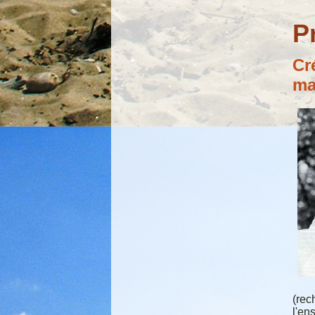
P
Cr
ma
(rec
l'en