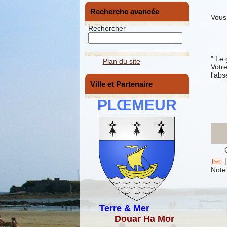
Recherche avancée
Vous 
Rechercher
" Le 
Plan du site
Votre
l'ab
Ville et Partenaire
PLŒMEUR
|
Note 
Terre & Mer
Douar Ha Mor