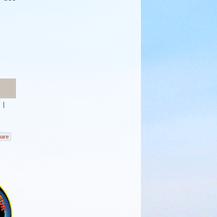
|
hare