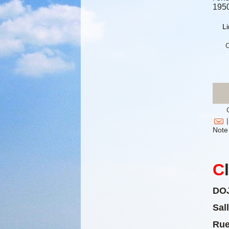
1950
Li
C
|
Note 
C
DOJ
Sal
Rue