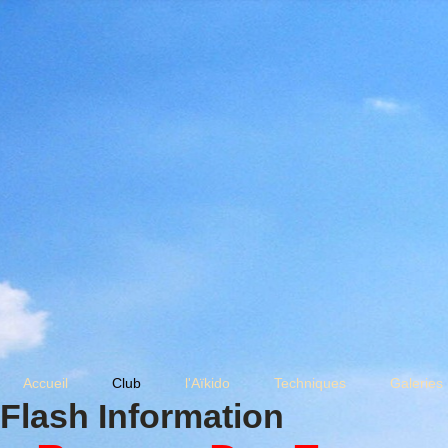
Accueil
Club
l'Aïkido
Techniques
Galeries
Flash Information