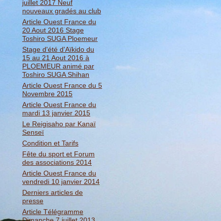
juillet 2017 Neuf
nouveaux gradés au club
Article Ouest France du
20 Aout 2016 Stage
Toshiro SUGA Ploemeur
Stage d'été d'Aïkido du
15 au 21 Aout 2016 à
PLOEMEUR animé par
Toshiro SUGA Shihan
Article Ouest France du 5
Novembre 2015
Article Ouest France du
mardi 13 janvier 2015
Le Reigisaho par Kanaï
Senseï
Condition et Tarifs
Fête du sport et Forum
des associations 2014
Article Ouest France du
vendredi 10 janvier 2014
Derniers articles de
presse
Article Télégramme
Dimanche 7 juillet 2013