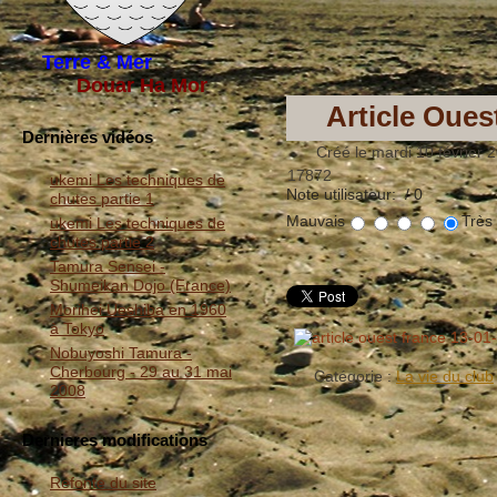
Terre & Mer
Douar Ha Mor
Article Oues
Dernières vidéos
Créé le mardi 10 février 
17872
ukemi Les techniques de
Note utilisateur:
/ 0
chutes partie 1
Mauvais
Très
ukemi Les techniques de
chutes partie 2
Tamura Sensei -
Shumeikan Dojo (France)
Morihei Ueshiba en 1960
à Tokyo
Nobuyoshi Tamura -
Cherbourg - 29 au 31 mai
Catégorie :
La vie du club
2008
Dernieres modifications
Refonte du site