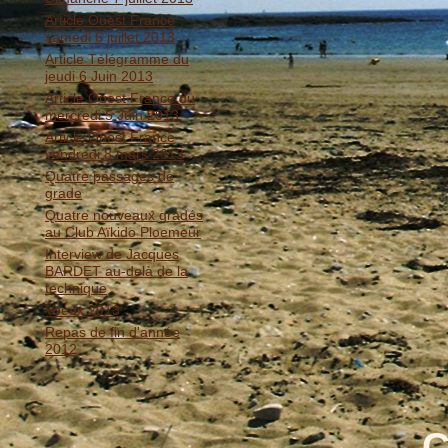
Article Ouest France
samedi 6 juillet 2013
Article Télégramme du
jeudi 6 Juin 2013
Article Ouest France du
mercredi 5 Juin 2013
Article Ouest France
vendredi 8 mars 2013
Quatre passages de
grade
Quatre nouveaux gradés
au Club Aïkido Ploemeur
Interview de Jacques
BARDET au-delà de la
technique
Voeux 2013
Repas de fin d'année
2012
C