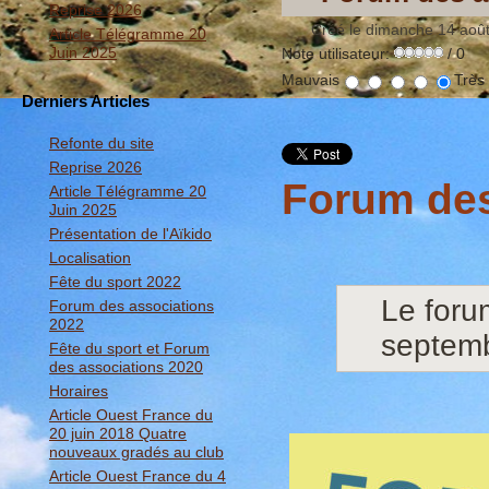
Reprise 2026
Créé le dimanche 14 aoû
Article Télégramme 20
Juin 2025
Note utilisateur:
/ 0
Mauvais
Très
Derniers Articles
Refonte du site
Reprise 2026
Forum des
Article Télégramme 20
Juin 2025
Présentation de l'Aïkido
Localisation
Fête du sport 2022
Le foru
Forum des associations
2022
septem
Fête du sport et Forum
des associations 2020
Horaires
Article Ouest France du
20 juin 2018 Quatre
nouveaux gradés au club
Article Ouest France du 4