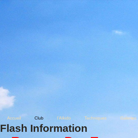
Accueil
Club
l'Aïkido
Techniques
Galeries
Flash Information