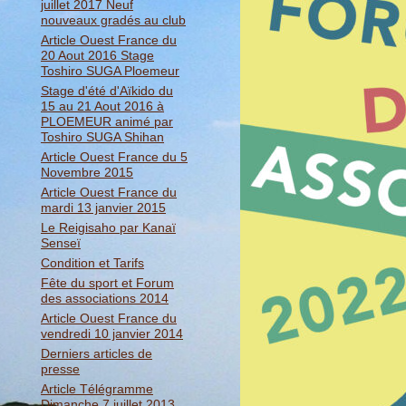
juillet 2017 Neuf
nouveaux gradés au club
Article Ouest France du
20 Aout 2016 Stage
Toshiro SUGA Ploemeur
Stage d'été d'Aïkido du
15 au 21 Aout 2016 à
PLOEMEUR animé par
Toshiro SUGA Shihan
Article Ouest France du 5
Novembre 2015
Article Ouest France du
mardi 13 janvier 2015
Le Reigisaho par Kanaï
Senseï
Condition et Tarifs
Fête du sport et Forum
des associations 2014
Article Ouest France du
vendredi 10 janvier 2014
Derniers articles de
presse
Article Télégramme
Dimanche 7 juillet 2013