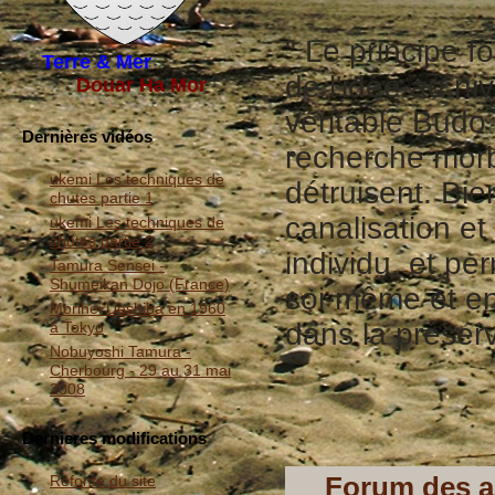
" Le principe f
Terre & Mer
de l'idée au n
Douar Ha Mor
véritable Budo
Dernières vidéos
recherche morb
ukemi Les techniques de
détruisent. Bien
chutes partie 1
canalisation et
ukemi Les techniques de
chutes partie 2
individu, et pe
Tamura Sensei -
Shumeikan Dojo (France)
soi-même et en
Morihei Ueshiba en 1960
dans la préserv
à Tokyo
Nobuyoshi Tamura -
Cherbourg - 29 au 31 mai
2008
Dernieres modifications
Forum des a
Refonte du site