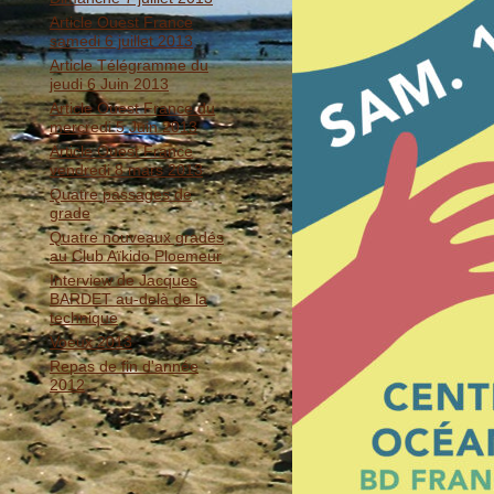
Article Ouest France
samedi 6 juillet 2013
Article Télégramme du
jeudi 6 Juin 2013
Article Ouest France du
mercredi 5 Juin 2013
Article Ouest France
vendredi 8 mars 2013
Quatre passages de
grade
Quatre nouveaux gradés
au Club Aïkido Ploemeur
Interview de Jacques
BARDET au-delà de la
technique
Voeux 2013
Repas de fin d'année
2012