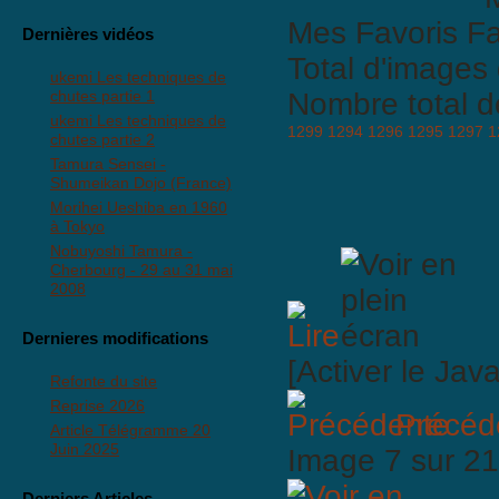
Mes Favoris
Dernières vidéos
Total d'images 
ukemi Les techniques de
chutes partie 1
Nombre total d
ukemi Les techniques de
1299
1294
1296
1295
1297
1
chutes partie 2
Tamura Sensei -
Shumeikan Dojo (France)
Morihei Ueshiba en 1960
à Tokyo
Nobuyoshi Tamura -
Cherbourg - 29 au 31 mai
2008
Dernieres modifications
[Activer le Jav
Refonte du site
Reprise 2026
Précéd
Article Télégramme 20
Juin 2025
Image 7 sur 
Derniers Articles