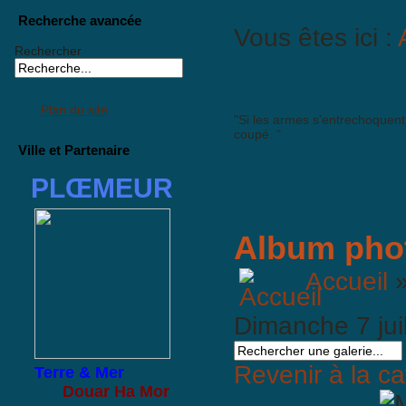
Recherche avancée
Vous êtes ici :
Rechercher
Plan du site
"Si les armes s’entrechoquent 
coupé. "
Ville et Partenaire
PLŒMEUR
Album pho
Accueil
Dimanche 7 jui
Revenir à la ca
Terre & Mer
Douar Ha Mor