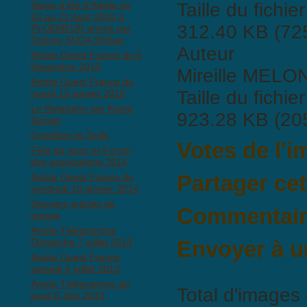
Stage d'été d'Aïkido du
Taille du fichier
15 au 21 Aout 2016 à
312.40 KB (725
PLOEMEUR animé par
Toshiro SUGA Shihan
Auteur
Article Ouest France du 5
Novembre 2015
Mireille MELO
Article Ouest France du
Taille du fichier
mardi 13 janvier 2015
Le Reigisaho par Kanaï
923.28 KB (20
Senseï
Condition et Tarifs
Votes de l'
Fête du sport et Forum
des associations 2014
Partager ce
Article Ouest France du
vendredi 10 janvier 2014
Derniers articles de
Commentaire
presse
Article Télégramme
Il n'y a pas encore de commen
Dimanche 7 juillet 2013
Envoyer à u
Article Ouest France
samedi 6 juillet 2013
Article Télégramme du
Total d'images 
jeudi 6 Juin 2013