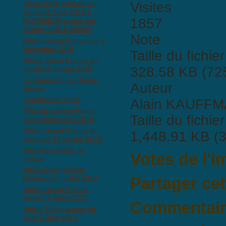
Stage d'été d'Aïkido du
Visites
15 au 21 Aout 2016 à
1857
PLOEMEUR animé par
Toshiro SUGA Shihan
Note
Article Ouest France du 5
Novembre 2015
Taille du fichier
Article Ouest France du
328.58 KB (725
mardi 13 janvier 2015
Le Reigisaho par Kanaï
Auteur
Senseï
Condition et Tarifs
Alain KAUFF
Fête du sport et Forum
Taille du fichier
des associations 2014
Article Ouest France du
1,448.91 KB (3
vendredi 10 janvier 2014
Derniers articles de
Votes de l'
presse
Article Télégramme
Dimanche 7 juillet 2013
Partager ce
Article Ouest France
samedi 6 juillet 2013
Commentaire
Article Télégramme du
jeudi 6 Juin 2013
Il n'y a pas encore de commen