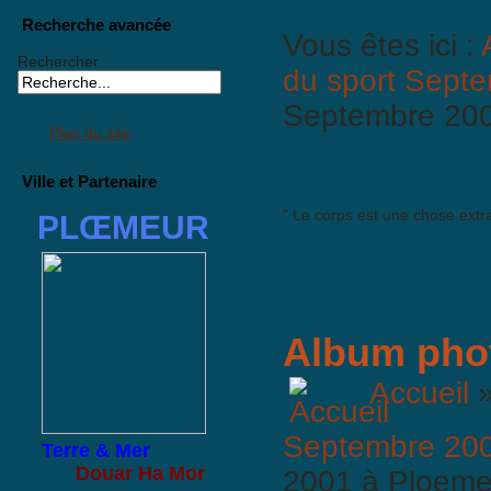
Recherche avancée
Vous êtes ici :
Rechercher
du sport Sept
Septembre 200
Plan du site
Ville et Partenaire
" Le corps est une chose extrao
PLŒMEUR
Album pho
Accueil
Septembre 200
Terre & Mer
Douar Ha Mor
2001 à Ploeme