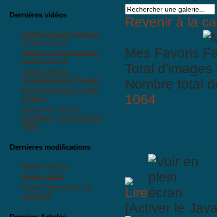
Dernières vidéos
Revenir à la ca
ukemi Les techniques de
chutes partie 1
Mes Favoris
ukemi Les techniques de
chutes partie 2
Total d'images 
Tamura Sensei -
Shumeikan Dojo (France)
Nombre total d
Morihei Ueshiba en 1960
1064
à Tokyo
Nobuyoshi Tamura -
Cherbourg - 29 au 31 mai
2008
Dernieres modifications
Refonte du site
Reprise 2026
Article Télégramme 20
Juin 2025
[Activer le Jav
Derniers Articles