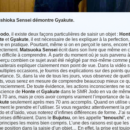
ishioka Sensei démontre Gyakute.
Jodo
, il existe deux façons particulières de saisir un objet :
Hont
te
et
Gyakute
, il est nécessaire de les expliquer à la perfection,
re en pratique. Pourtant, même si on en perçoit le sens, encore f
ectement.
Matsuoka Sensei
écrit dans son livre que même en
c
e difficile à comprendre. À partir du moment où je suis
parvenu à
 perçu combien ce sujet avait été négligé par
moi-même comme par
aiterais expliquer clairement mon
point de vue.
Dans la vidéo s
ultiples occasions, je fournis des
explications sur des points qu
rtance.
Si, dans la vie de tous les jours, vous observez de quel
ts, vous serez en mesure de comprendre beaucoup mieux ce 
nsciemment. De toute évidence, les actions inconscientes ne s
science de
Honte
et
Gyakute
dans le SMR Jodo en va de même. 
t 70 ans, mais je crois avoir compris vraiment l’importance de la
kute
seulement après mes 70 ans accomplis.
Quand on utilise u
ent le prendre et l’utiliser. Si
vous regardez attentivement la pri
o et d’Iaido, vous
noterez d’infimes différences de forme. J’ai
prises
différaient. Dans le
Bujutsu
, on les appelle “
tenouchi
”, 
principes les moins bien compris. L’une des raisons est que le
 position dans la saisie d’un objet… En effet, la prise est toujo