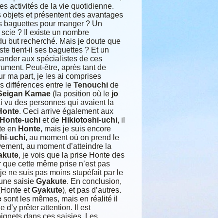
s activités de la vie quotidienne.
s objets et présentent des avantages
s baguettes pour manger ? Un
scie ? Il existe un nombre
du but recherché. Mais je doute que
e tient-il ses baguettes ? Et un
ander aux spécialistes de ces
trument. Peut-être, après tant de
 ma part, je les ai comprises
s différences entre le
Tenouchi
de
Seigan Kamae
(la position où le
jo
’ai vu des personnes qui avaient la
Honte
. Ceci arrive également aux
Honte
-
uchi
et de
Hikiotoshi
-
uchi
, il
cte en
Honte,
mais je suis encore
hi
-
uchi
, au moment où on prend le
vement, au moment d’atteindre la
akute
, je vois que la prise Honte des
er que cette même prise n’est pas
 je ne suis pas moins stupéfait par le
 une saisie
Gyakute
. En conclusion,
 (Honte et
Gyakute
), et pas d’autres.
e
sont les mêmes, mais en réalité il
d’y prêter attention. Il est
oignets dans ces saisies. Les