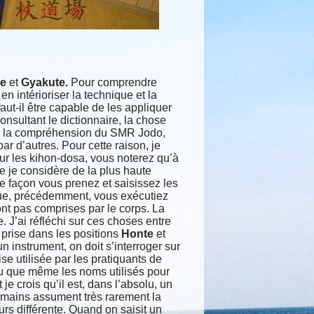
e
et
Gyakute.
Pour
comprendre
 en intérioriser
la technique et la
aut-il
être capable de les appliquer
onsultant le dictionnaire, la chose
 la compréhension du SMR Jodo,
 d’autres. Pour cette raison, je
ur les kihon-dosa, vous noterez qu’à
e je considère de la plus haute
le façon vous prenez et saisissez les
que, précédemment, vous
exécutiez
ont pas comprises
par le corps. La
J’ai réfléchi
sur ces choses entre
prise dans les positions
Honte
et
n instrument, on doit s’interroger sur
se utilisée par les pratiquants de
 su que même les noms utilisés pour
et je crois qu’il est, dans l’absolu, un
s mains assument très
rarement la
urs différente.
Quand on saisit un