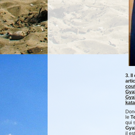
3. I
arti
cou
Gya
Gya
kata
Donc
le
T
qui 
Gya
il e