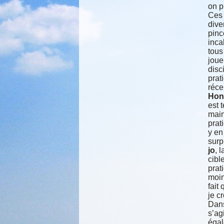
on p
Ces 
dive
pinc
inca
tous
joue
disc
prat
réce
Hon
est 
main
prat
y en
surp
jo
, 
cibl
prat
moin
fait
je c
Dans
s’ag
égal