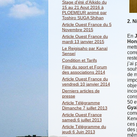
Stage d'été d'Aïkido du
15 au 21 Aout 2016 à
PLOEMEUR animé par
Toshiro SUGA Shihan
2. N
Article Ouest France du 5
Novembre 2015
En
Article Ouest France du
Hon
mardi 13 janvier 2015
mett
Le Reigisaho par Kanaï
corr
Senseï
rest
Condition et Tarifs
j’ai
Fête du sport et Forum
souh
des associations 2014
de m
Article Ouest France du
impo
vendredi 10 janvier 2014
obje
Derniers articles de
inco
presse
con
50 e
Article Télégramme
Gya
Dimanche 7 juillet 2013
comm
Article Ouest France
Kend
samedi 6 juillet 2013
ces 
Article Télégramme du
des 
jeudi 6 Juin 2013
même