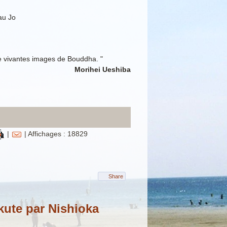
au Jo
 de vivantes images de Bouddha. "
Morihei Ueshiba
|
| Affichages : 18829
Share
kute par Nishioka