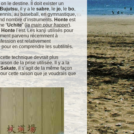
l on le
destine. Il doit exister un
Bujutsu
, il y a le
sabre
, le
jo
, le
bo
,
 tennis, au baseball, en gymnastique,
rand nombre d’instruments.
Honte
est
e “
Uchite
” (
la
main pour frapper
).
l
Honte
l’est.
Les kanji utilisés pour
lement
parvenu récemment à
fession est relativement
 pour en comprendre les subtilités.
e cette technique devrait
plus
 raison de la prise
utilisée. Il y a la
e
Sakate
, il
s’agit de la même façon
our cette raison que je voudrais que