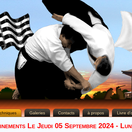
chniques
Galeries
Contacts
à propos
Livre d'
inements Le Jeudi 05 Septembre 2024 - Lun