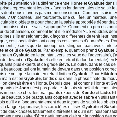
rête peu attention à la différence entre
Honte
et
Gyakute
dans le
prises représentent les deux façons fondamentales de saisir le
rs dont nous n’avons pas même conscience. Comment saisir le
eau ? Un couteau, une fourchette, une cuillère, un marteau, une 
lculable d’objets et pour chacun la saisie appropriée dépendra 
 connaissent cette saisie appropriée. Comment un percussionnist
ur de Shamisen, comment tient-il le médiator ? Je voudrais dem
iplines s’ils enseignent deux façons différentes de tenir leur ins
ique, ces spécialistes ont compris ces choses d’eux-mêmes. Pour
mment : je crois que beaucoup ne distinguent pas avec clarté le
te
et celui de
Gyakute.
Par exemple, quant on prend
Gyakute
tenu en
Gyakute
en le pointant vers les yeux de l’adversaire), j
 de devant en
Gyakute
et celle en retrait (la fondamentale) en
iquants plus experts et de grade élevé. En outre, dans le cas de
 a beaucoup qui ont la main de devant dans une position corre
ris de voir que la main en retrait finit en
Gyakute
. Pour
Hikiotos
la main est en
Gyakute
, tandis que dans la phase finale du mou
e, on devrait être en Honte. Depuis que j’ai compris Honte et
Gy
iquants de
Jodo
n’est pas parfaite. Je suis stupéfait de constat
s imprécise chez les pratiquants experts de
Kendo
et
Iaïdo
. Et
 que beaucoup de pratiquants coupent avec le sabre en utilisant
rois qu’il y a fondamentalement deux façons de saisir les objets
 la langue japonaise, les caractères utilisés
Gyakute
et
Sakat
it de deux choses totalement différentes et qu’il est indispensable 
ement nécessaire d’être parfaitement clair sur la position des p