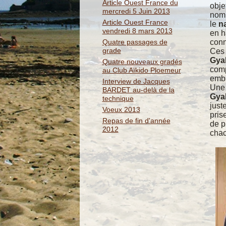
Article Ouest France du
obje
mercredi 5 Juin 2013
nomb
Article Ouest France
le
n
vendredi 8 mars 2013
en h
Quatre passages de
conn
grade
Ces 
Gya
Quatre nouveaux gradés
comp
au Club Aïkido Ploemeur
emba
Interview de Jacques
Une 
BARDET au-delà de la
Gya
technique
just
Voeux 2013
pris
Repas de fin d'année
de p
2012
chac