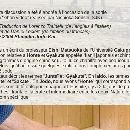
te discussion a été élaborée à l’occasion de la sortie
a “kihon video” réalisée par Nishioka Sensei. SJK)
Traduction de Lorenzo Trainelli (de l’anglais à l’italien)
et de Daniel Leclerc (de l’italien au français).
©2004 Shinjuku Jodo Kai
 un écrit du professeur
Eishi Matsuoka
de l’Université
Gakuge
ion relative à
Honte
et
Gyakute
appelée “kanji japonais et chino
grammes d’origine chinoise). J’ai lu ce chapitre avec beaucoup d
efois, qu’il nécessite quelques explications complémentaires par
 Jodo.
teur décrit les termes “
Junte
” et “
Gyakute
”. En
Iaido
, les terme
te
” et “
Sakate
”. En
Jodo
, nous avons “
Honte
” qui correspond a
es sont différents pour chaque art. Ensuite, il y a 3 façons de p
hes : frontale, latérale et intermédiaire entre les deux. Naturel
om spécifique.