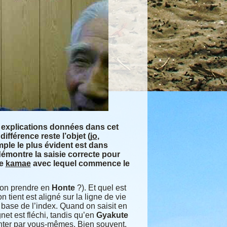
 explications données dans cet
 différence reste l’objet (
jo
,
mple le plus évident est dans
démontre la saisie correcte pour
le
kamae
avec lequel commence le
-on prendre en
Honte
?). Et quel est
’on tient est aligné sur la ligne de vie
 base de l’index. Quand on saisit en
gnet est fléchi, tandis qu’en
Gyakute
enter par vous-mêmes. Bien souvent,