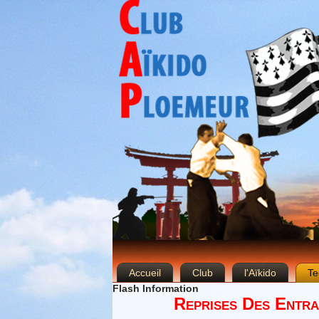
Accueil
Club
l'Aïkido
Te
Flash Information
Reprises Des Entra