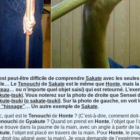
l est peut-être difficile de comprendre
Sakate
avec les seules
cle… Le
Tenouchi
de
Sakate
est le même que
Honte
, mais la
teau
… ou n’importe quel objet saisi) qui est retourné. L’exe
kute
-
tsuki
. Vous noterez sur la photo de droite que Sensei 
kute
-
tsuki
(
o sakate
-
tsuki
). Sur la photo de gauche, on voit 
 “hissage”
… Un autre exemple de
Sakate
.
, quel est le
Tenouchi
de
Honte
? (C’est-à-dire, comment doit
enouchi
de
Gyakute
? Quand on prend en
Honte
, l’objet que l
se trouve dans la paume de la main, avec un angle à partir de la
kute
, l’objet est placé en travers de la main. Pour
Honte
, le poi
st droit (ou aligné avec la main). Je vous demande de l’expérim