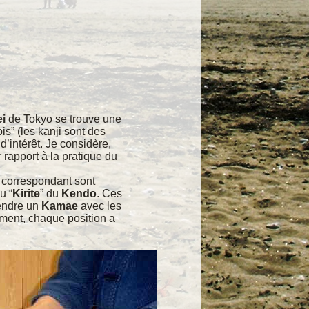
i
de Tokyo se trouve une
is” (les kanji sont des
’intérêt. Je considère,
 rapport à la pratique du
s correspondant sont
u “
Kirite
” du
Kendo
. Ces
rendre un
Kamae
avec les
lement, chaque position a