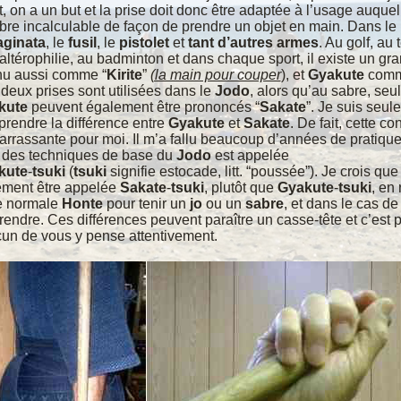
t, on a un but et la prise doit donc être adaptée à l’usage auque
re incalculable de façon de prendre un objet en main. Dans le
aginata
, le
fusil
, le
pistolet
et
tant d’autres armes
. Au
golf, au
altérophilie, au badminton et dans chaque
sport, il existe un g
u aussi comme “
Kirite
”
(la main pour couper
), et
Gyakute
comm
deux prises sont utilisées dans le
Jodo
, alors qu’au sabre, seu
kute
peuvent également être prononcés “
Sakate
”. Je suis seu
rendre la différence entre
Gyakute
et
Sakate
. De fait, cette
con
rrassante pour moi. Il m’a fallu beaucoup d’années de
pratique
des techniques de base du
Jodo
est appelée
kute
-
tsuki
(
tsuki
signifie estocade, litt. “poussée”). Je crois qu
ement être appelée
Sakate
-
tsuki
, plutôt que
Gyakute
-
tsuki
, en
e normale
Honte
pour tenir un
jo
ou un
sabre
, et dans le cas d
rendre. Ces différences peuvent paraître un casse-tête et c’est
p
un de vous y pense attentivement.