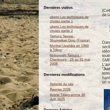
Dernières vidéos
(Cet
de l
ukemi Les techniques de
chutes partie 1
ukemi Les techniques de
chutes partie 2
Tamura Sensei -
Shumeikan Dojo (France)
Dans
Morihei Ueshiba en 1960
sect
à Tokyo
idéo
Nobuyoshi Tamura -
tout
Cherbourg - 29 au 31 mai
SMR
2008
L’au
“
Jun
term
Dernieres modifications
hanc
un n
Refonte du site
Reprise 2026
Article Télégramme 20
Juin 2025
Derniers Articles