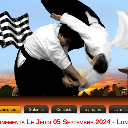
chniques
Galeries
Contacts
à propos
Livre d'
inements Le Jeudi 05 Septembre 2024 - Lun