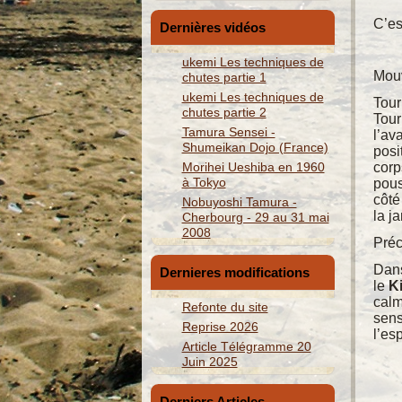
C’es
Dernières vidéos
ukemi Les techniques de
Mouv
chutes partie 1
ukemi Les techniques de
Tour
chutes partie 2
Tour
Tamura Sensei -
l’av
Shumeikan Dojo (France)
posi
Morihei Ueshiba en 1960
corp
à Tokyo
pous
côté
Nobuyoshi Tamura -
la j
Cherbourg - 29 au 31 mai
2008
Préc
Dans
Dernieres modifications
le
K
calm
Refonte du site
sens
Reprise 2026
l’esp
Article Télégramme 20
Juin 2025
Derniers Articles