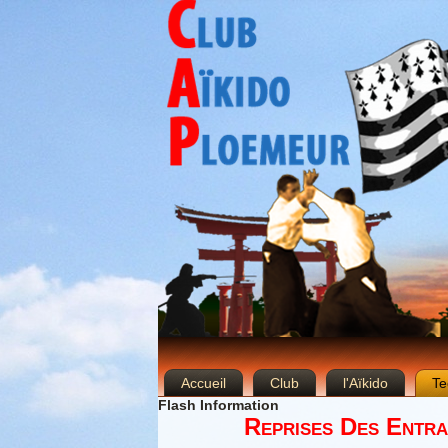
Accueil
Club
l'Aïkido
Te
Flash Information
Reprises Des Entra