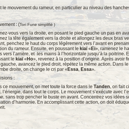
t le mouvement du rameur, en particulier au niveau des hanche
ement : (
Tori Fune simplifié )
nez-vous vers la droite, en posant le pied gauche un pas en ava
nez la tête également vers la droite et allongez les deux bras ve
ant, penchez le haut du corps légèrement vers l’avant en prenant
tion du rameur. Ensuite, en poussant le
kiaï
«
Ei
», ramenez le ha
s vers l’arrière, et les mains à l’horizontale jusqu’à la poitrine. 
sant le
kiaï
«
Ho
», revenez à la position d’origine. Après avoir fi
 gauche, avancez le pied droit, répétez la même action. Dans le
ambe droite, on change le cri par «
Essa
,
Essa
».
isions :
 ce mouvement, on met toute la force dans le
Tanden
, on fait c
i
, l’énergie, dans tout le corps. Le mouvement s’exécute avec l’e
e, sans trop pencher le buste en avant. Concentrez vos idées s
ation d’harmonie. En accomplissant cette action, on doit éduqu
rit.