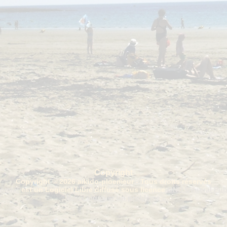
Copyright
Copyright © 2026 aikido-ploemeur - Tous droits réservés
omla!
est un Logiciel Libre diffusé sous licence
GNU General Pub
Nous signaler un problème ...