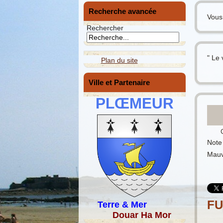
Recherche avancée
Vous 
Rechercher
" Le 
Plan du site
Ville et Partenaire
PLŒMEUR
Note 
Mauv
F
Terre & Mer
Douar Ha Mor