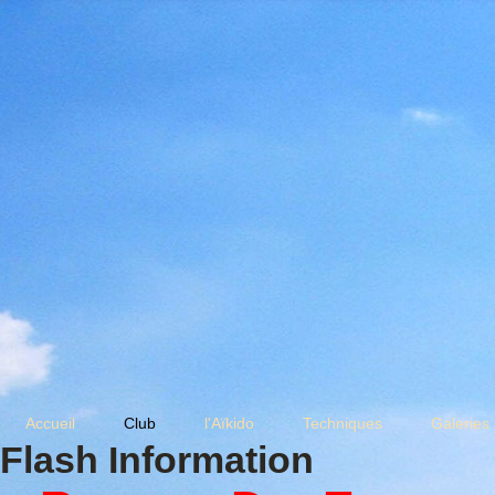
Accueil
Club
l'Aïkido
Techniques
Galeries
Flash Information