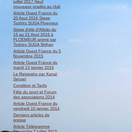
juillet 2017 Neuf
nouveaux gradés au club
Article Ouest France du
20 Aout 2016 Stage
Toshiro SUGA Ploemeur
Stage d'été d'Aïkido du
15 au 21 Aout 2016 à
PLOEMEUR animé par
Toshiro SUGA Shihan
Article Ouest France du 5
Novembre 2015
Article Ouest France du
mardi 13 janvier 2015
Le Reigisaho par Kanaï
Senseï
Condition et Tarifs
Fête du sport et Forum
des associations 2014
Article Ouest France du
vendredi 10 janvier 2014
Derniers articles de
presse
Article Télégramme
Dimanche 7 juillet 2013