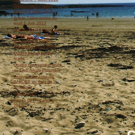
Article Ouest France
samedi 6 juillet 2013
Article Télégramme du
jeudi 6 Juin 2013
Article Ouest France du
mercredi 5 Juin 2013
Article Ouest France
vendredi 8 mars 2013
Quatre passages de
grade
Quatre nouveaux gradés
au Club Aïkido Ploemeur
Interview de Jacques
BARDET au-delà de la
technique
Voeux 2013
Repas de fin d'année
2012
C