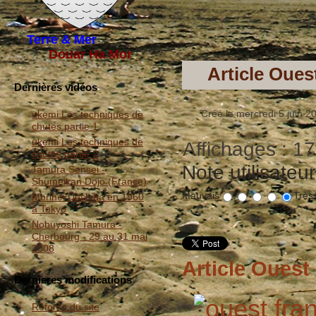
Terre & Mer
Douar Ha Mor
Article Oues
Dernières vidéos
Créé le mercredi 5 juin 2
ukemi Les techniques de
chutes partie 1
ukemi Les techniques de
Affichages : 1
chutes partie 2
Note utilisateu
Tamura Sensei -
Shumeikan Dojo (France)
Mauvais
Très
Morihei Ueshiba en 1960
à Tokyo
Nobuyoshi Tamura -
Cherbourg - 29 au 31 mai
2008
Article Ouest
Dernieres modifications
Refonte du site