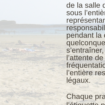
de la salle
sous l’enti
représentan
responsabil
pendant la 
quelconque,
s’entraîner,
l’attente d
fréquentati
l’entière r
légaux.
Chaque prat
l’étiquette 