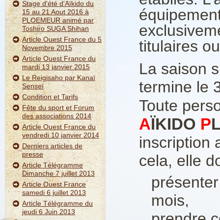
Stage d'été d'Aïkido du
équipement
15 au 21 Aout 2016 à
PLOEMEUR animé par
exclusiveme
Toshiro SUGA Shihan
Article Ouest France du 5
titulaires 
Novembre 2015
Article Ouest France du
La saison s
mardi 13 janvier 2015
Le Reigisaho par Kanaï
termine le 
Senseï
Condition et Tarifs
Toute pers
Fête du sport et Forum
des associations 2014
A
ÏKIDO
P
Article Ouest France du
vendredi 10 janvier 2014
inscription
Derniers articles de
presse
cela, elle do
Article Télégramme
Dimanche 7 juillet 2013
présenter
Article Ouest France
samedi 6 juillet 2013
mois,
Article Télégramme du
jeudi 6 Juin 2013
prendre c