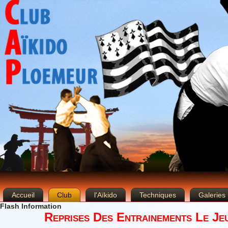
Accueil
Club
l'Aïkido
Techniques
Galeries
Flash Information
Reprises Des Entrainements Le Je