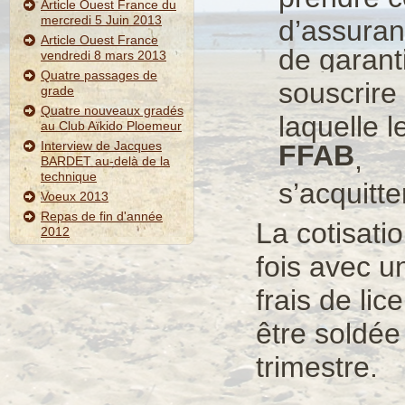
Article Ouest France du
mercredi 5 Juin 2013
d’assuran
Article Ouest France
de garant
vendredi 8 mars 2013
Quatre passages de
souscrire 
grade
Quatre nouveaux gradés
laquelle l
au Club Aïkido Ploemeur
Interview de Jacques
FFAB
,
BARDET au-delà de la
technique
s’acquitte
Voeux 2013
Repas de fin d'année
La cotisati
2012
fois avec u
frais de lic
être soldée
trimestre.