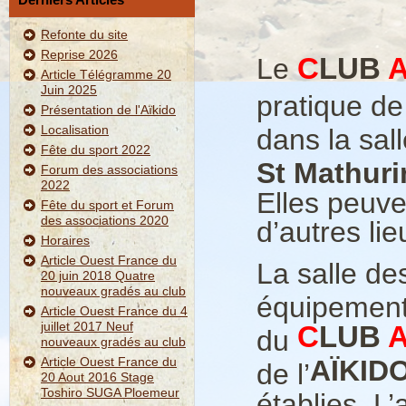
Refonte du site
Reprise 2026
C
LUB
Le
Article Télégramme 20
Juin 2025
pratique de 
Présentation de l'Aïkido
Localisation
dans la sal
Fête du sport 2022
St Mathur
Forum des associations
2022
Elles peuv
Fête du sport et Forum
des associations 2020
d’autres lie
Horaires
Article Ouest France du
La salle d
20 juin 2018 Quatre
nouveaux gradés au club
équipement 
Article Ouest France du 4
juillet 2017 Neuf
C
LUB
du
nouveaux gradés au club
Article Ouest France du
AÏKID
de l’
20 Aout 2016 Stage
Toshiro SUGA Ploemeur
établies. L’