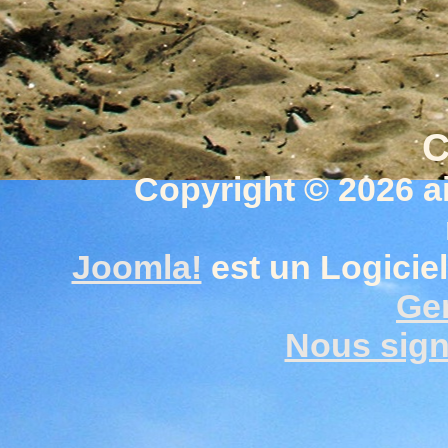
C
Copyright © 2026 a
Joomla!
est un Logiciel
Gen
Nous signa