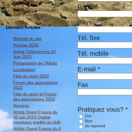
Reprise 2026
Région
Article Télégramme 20
Juin 2025
Pays
Derniers Articles
Tél. fixe
Refonte du site
Reprise 2026
Article Télégramme 20
Tél. mobile
Juin 2025
Présentation de l'Aïkido
E-mail
*
Localisation
Fête du sport 2022
Forum des associations
Fax
2022
Fête du sport et Forum
des associations 2020
Horaires
Pratiquez vous?
*
Article Ouest France du
Oui
20 juin 2018 Quatre
Non
nouveaux gradés au club
Je reprend
Article Ouest France du 4