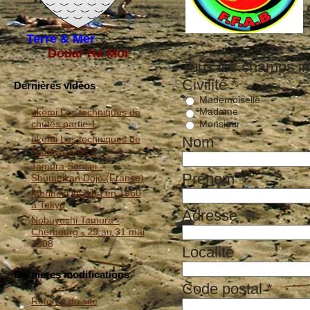
Terre & Mer
Douar Ha Mor
Tous les champs in
Civilité
*
Dernières vidéos
Mademoiselle
Madame
ukemi Les techniques de
Monsieur
chutes partie 1
Nom
*
ukemi Les techniques de
chutes partie 2
Tamura Sensei -
Prénom
*
Shumeikan Dojo (France)
Morihei Ueshiba en 1960
à Tokyo
Adresse
Nobuyoshi Tamura -
Cherbourg - 29 au 31 mai
2008
Localité
Dernieres modifications
Code postal
*
Refonte du site