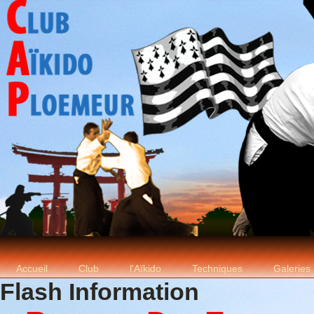
Accueil
Club
l'Aïkido
Techniques
Galeries
Flash Information