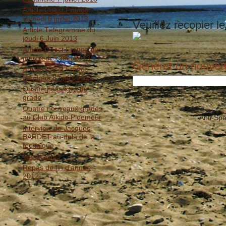
Article Ouest France
samedi 6 juillet 2013
Veuillez recopier le
Article Télégramme du
jeudi 6 Juin 2013
Article Ouest France du
mercredi 5 Juin 2013
Générer un nouve
Article Ouest France
vendredi 8 mars 2013
Quatre passages de
grade
Quatre nouveaux gradés
au Club Aïkido Ploemeur
Anti-Sp
Interview de Jacques
BARDET au-delà de la
technique
Voeux 2013
Repas de fin d'année
2012