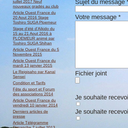
Sujet du message
juillet 2017 Neuf
nouveaux gradés au club
Article Ouest France du
Votre message
*
20 Aout 2016 Stage
Toshiro SUGA Ploemeur
Stage d'été d'Aïkido du
15 au 21 Aout 2016 à
PLOEMEUR animé par
Toshiro SUGA Shihan
Article Ouest France du 5
Novembre 2015
Article Ouest France du
mardi 13 janvier 2015
Le Reigisaho par Kanaï
Fichier joint
Senseï
Condition et Tarifs
Fête du sport et Forum
des associations 2014
Je souhaite recevoir
Article Ouest France du
vendredi 10 janvier 2014
Je souhaite recevoi
Derniers articles de
presse
Article Télégramme
Dimanche 7 juillet 2013