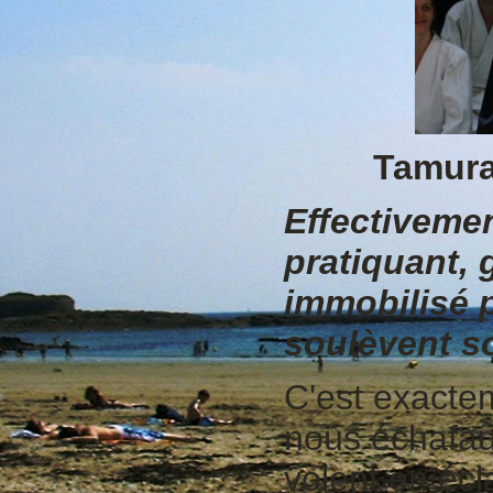
Tamura
Effectiveme
pratiquant,
immobilisé p
soulèvent so
C'est exact
nous échafau
volent en écl