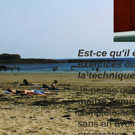
Est-ce qu'il
exercices o
la techniqu
Je pense que
maître Tamu
complètement 
sans en avoir 
préparation. 