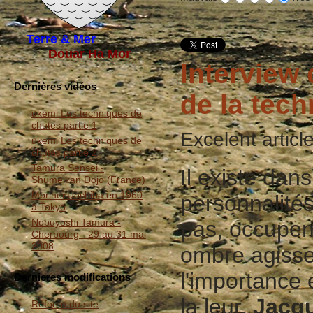
Terre & Mer
Douar Ha Mor
Interview
Dernières vidéos
de la tec
ukemi Les techniques de
chutes partie 1
Excelent articl
ukemi Les techniques de
chutes partie 2
Tamura Sensei -
Il existe dan
Shumeikan Dojo (France)
Morihei Ueshiba en 1960
personnalité
à Tokyo
Nobuyoshi Tamura -
pas, occupent
Cherbourg - 29 au 31 mai
2008
ombre agisse
l'importance 
Dernieres modifications
la leur.
Jacqu
Refonte du site