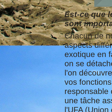
Est-ce que l
sont import
Chacun de nou
aspects différ
exotique en fa
on se détache
l'on découvre
vos fonctions
responsable d
une tâche ass
l'UFA (Union 