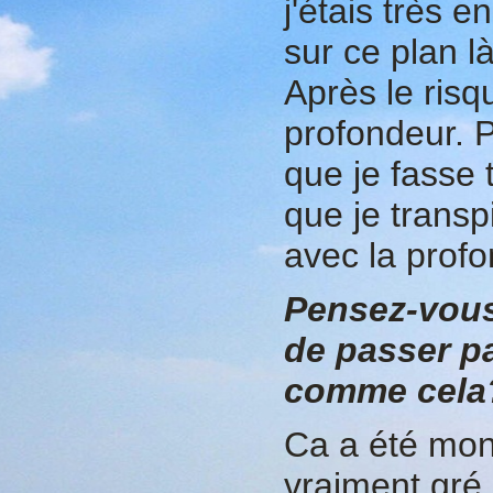
j'étais très e
sur ce plan l
Après le risqu
profondeur. P
que je fasse
que je transp
avec la profo
Pensez-vous
de passer p
comme cela
Ca a été mon 
vraiment gré