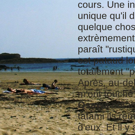
cours. Une in
unique qu'il 
quelque chos
extrèmement 
paraît "rusti
est pataud lo
totalement "pr
Après, au-del
m'ont touché
Osawa
notam
tatami ils rem
d'eux. Et il y