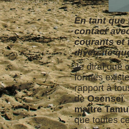
En tant que
contact avec
courants et
diversité qu
Je dirai que 
formes existen
rapport à tou
de
Osenseï
.
maître Tamu
que toutes c