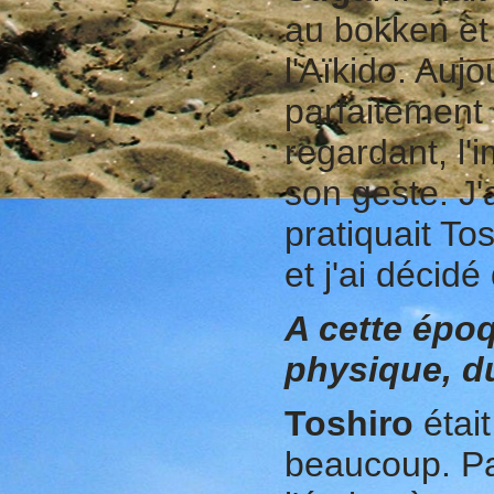
au bokken et
l'Aïkido. Auj
parfaitement 
regardant, l'
son geste. J'
pratiquait To
et j'ai décidé
A cette épo
physique, d
Toshiro
était
beaucoup. Pa