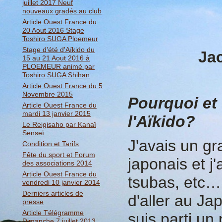
juillet 2017 Neuf
nouveaux gradés au club
Article Ouest France du
20 Aout 2016 Stage
Toshiro SUGA Ploemeur
Stage d'été d'Aïkido du
Ja
15 au 21 Aout 2016 à
PLOEMEUR animé par
Toshiro SUGA Shihan
Article Ouest France du 5
Novembre 2015
Pourquoi et
Article Ouest France du
mardi 13 janvier 2015
l'Aïkido?
Le Reigisaho par Kanaï
Senseï
J'avais un gr
Condition et Tarifs
Fête du sport et Forum
japonais et j
des associations 2014
Article Ouest France du
tsubas, etc… 
vendredi 10 janvier 2014
Derniers articles de
d'aller au Ja
presse
Article Télégramme
suis parti un
Dimanche 7 juillet 2013