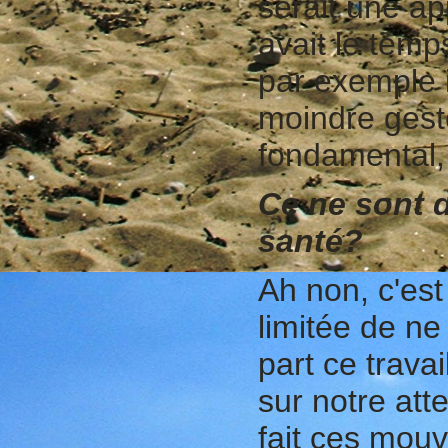
serait une ap
avait le temp
par exemple i
moindre geste
fondamental,
Ce ne sont 
santé?
Ah non, c'es
limitée de ne
part ce travai
sur notre att
fait ces mouv