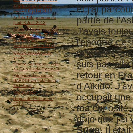
Article Ouest France
et j'ai parcou
samedi 6 juillet 2013
partie de l'A
Article Télégramme du
jeudi 6 Juin 2013
J'avais toujo
Article Ouest France du
mercredi 5 Juin 2013
l'époque c'es
Article Ouest France
vendredi 8 mars 2013
m'intéressaie
Quatre passages de
grade
suis pas all
Quatre nouveaux gradés
au Club Aïkido Ploemeur
retour en Fr
Interview de Jacques
BARDET au-delà de la
d'Aïkido. J'a
technique
Voeux 2013
occupait une 
Repas de fin d'année
2012
ma curiosité.
dojo que j'ai 
Suga
. Il éta