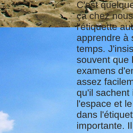
C'est quelque
ça chez nous
l'étiquette a
apprendre à s
temps. J'insi
souvent que l
examens d'en
assez facilem
qu'il sachent
l'espace et l
dans l'étique
importante. I