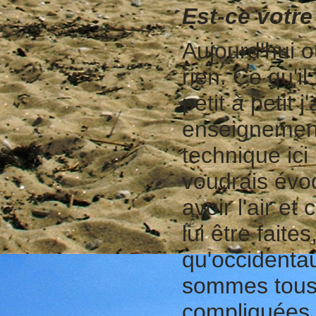
Est-ce votre
Aujourd'hui 
rien. Ce qu'il
petit à petit 
enseignement.
technique ici
voudrais évoq
avoir l'air et
lui être faite
qu'occidenta
sommes tous 
compliquées 