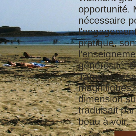
opportunité. 
nécessaire p
l'engagement 
pratique, son
l'enseignemen
générosité. 
Tamura
faisa
magnifiques. 
dimension su
traduisait pa
beau à voir.