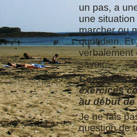
un pas, a une
une situation
marcher ou m
quotidien. Et 
verbalement e
savoir.
Considérez-v
exercices c
au début de
Je ne fais pa
question de 