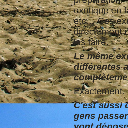
exotique en f
etc… Ces exe
directement d
les faire.
Le même exe
différentes 
complètemen
Exactement.
C'est aussi 
gens passent
vont dépose