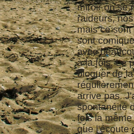
miroir on se
raideurs, nos
mais ce sont 
sont comiques 
avec beaucoup
à la fois. Le 
bloquer de l
régulièrement
arrive pas. 
spontanéité d
fois la même
que l'écoute