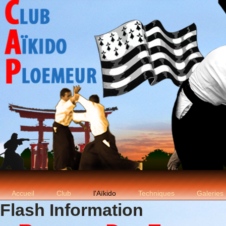
Accueil
Club
l'Aïkido
Techniques
Galeries
Flash Information