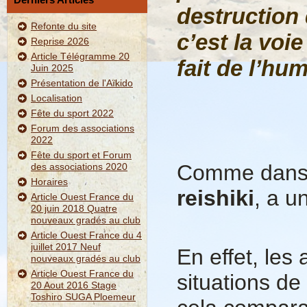
destruction 
Refonte du site
c’est la voi
Reprise 2026
Article Télégramme 20
fait de l’hu
Juin 2025
Présentation de l'Aïkido
Localisation
Fête du sport 2022
Forum des associations
2022
Fête du sport et Forum
Comme dans 
des associations 2020
Horaires
reishiki
, a u
Article Ouest France du
20 juin 2018 Quatre
nouveaux gradés au club
Article Ouest France du 4
juillet 2017 Neuf
En effet, les
nouveaux gradés au club
Article Ouest France du
situations d
20 Aout 2016 Stage
Toshiro SUGA Ploemeur