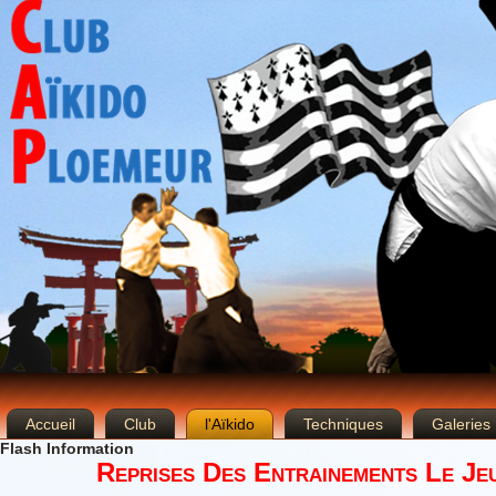
Accueil
Club
l'Aïkido
Techniques
Galeries
Flash Information
Reprises Des Entrainements Le Je