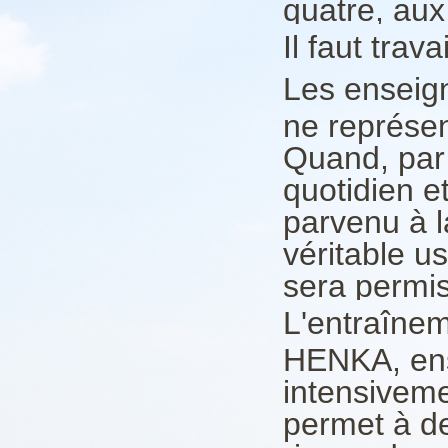
quatre, aux 
Il faut trava
Les enseign
ne représen
Quand, par 
quotidien e
parvenu à l
véritable u
sera permis
L'entraîne
HENKA, ensu
intensiveme
permet à d