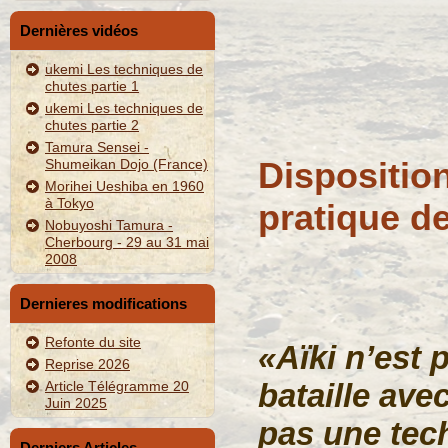
Dernières vidéos
ukemi Les techniques de
chutes partie 1
ukemi Les techniques de
chutes partie 2
Tamura Sensei -
Disposition
Shumeikan Dojo (France)
Morihei Ueshiba en 1960
à Tokyo
pratique de
Nobuyoshi Tamura -
Cherbourg - 29 au 31 mai
2008
Dernieres modifications
Refonte du site
«Aïki n’est p
Reprise 2026
bataille ave
Article Télégramme 20
Juin 2025
pas une tec
Derniers Articles