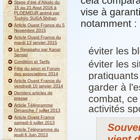
cela comparab
Stage d'été d'Aïkido du
15 au 21 Aout 2016 à
vise à garanti
PLOEMEUR animé par
Toshiro SUGA Shihan
notamment :
Article Ouest France du 5
Novembre 2015
Article Ouest France du
mardi 13 janvier 2015
éviter les 
Le Reigisaho par Kanaï
Senseï
éviter les 
Condition et Tarifs
Fête du sport et Forum
pratiquants
des associations 2014
Article Ouest France du
garder à l'
vendredi 10 janvier 2014
Derniers articles de
combat, ce q
presse
Article Télégramme
activités sp
Dimanche 7 juillet 2013
Article Ouest France
samedi 6 juillet 2013
Souven
Article Télégramme du
jeudi 6 Juin 2013
vient 