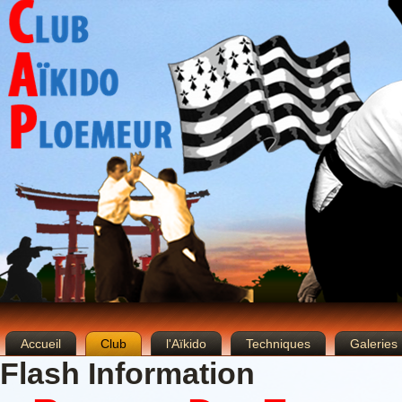
Accueil
Club
l'Aïkido
Techniques
Galeries
Flash Information