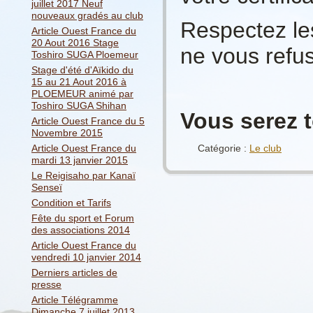
juillet 2017 Neuf
nouveaux gradés au club
Respectez les
Article Ouest France du
20 Aout 2016 Stage
ne vous refus
Toshiro SUGA Ploemeur
Stage d'été d'Aïkido du
15 au 21 Aout 2016 à
PLOEMEUR animé par
Toshiro SUGA Shihan
Vous serez 
Article Ouest France du 5
Novembre 2015
Article Ouest France du
Catégorie :
Le club
mardi 13 janvier 2015
Le Reigisaho par Kanaï
Senseï
Condition et Tarifs
Fête du sport et Forum
des associations 2014
Article Ouest France du
vendredi 10 janvier 2014
Derniers articles de
presse
Article Télégramme
Dimanche 7 juillet 2013