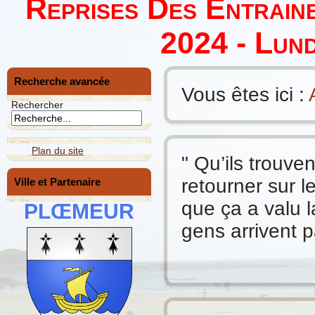
Reprises Des Entrain
2024 - Lund
Recherche avancée
Vous êtes ici :
Rechercher
Plan du site
" Qu’ils trouve
retourner sur 
Ville et Partenaire
que ça a valu l
PLŒMEUR
gens arrivent pa