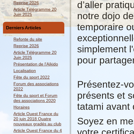
d’aller prati
Reprise 2026
Article Télégramme 20
notre dojo de
Juin 2025
temporaire o
Derniers Articles
exceptionnell
Refonte du site
Reprise 2026
simplement l'
Article Télégramme 20
pour partage
Juin 2025
Présentation de l'Aïkido
Localisation
Fête du sport 2022
Présentez-vo
Forum des associations
2022
présents et so
Fête du sport et Forum
des associations 2020
tatami avant
Horaires
Article Ouest France du
Soyez en mes
20 juin 2018 Quatre
nouveaux gradés au club
votre certific
Article Ouest France du 4