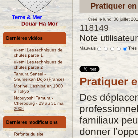
Pratiquer en 
Terre & Mer
Créé le lundi 30 juillet 2
Douar Ha Mor
118149
Note utilisateu
Dernières vidéos
Mauvais
Très
ukemi Les techniques de
chutes partie 1
ukemi Les techniques de
chutes partie 2
Tamura Sensei -
Pratiquer en
Shumeikan Dojo (France)
Morihei Ueshiba en 1960
à Tokyo
Des déplace
Nobuyoshi Tamura -
Cherbourg - 29 au 31 mai
professionne
2008
familiaux pe
Dernieres modifications
donner l’oppo
Refonte du site