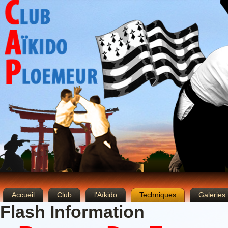
Accueil
Club
l'Aïkido
Techniques
Galeries
Flash Information