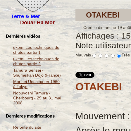
OTAKEBI
Terre & Mer
Douar Ha Mor
Créé le dimanche 19 aoû
Affichages : 1
Dernières vidéos
Note utilisateu
ukemi Les techniques de
chutes partie 1
Mauvais
Très
ukemi Les techniques de
chutes partie 2
Tamura Sensei -
Shumeikan Dojo (France)
Morihei Ueshiba en 1960
OTAKEBI
à Tokyo
Nobuyoshi Tamura -
Cherbourg - 29 au 31 mai
2008
Mouvement :
Dernieres modifications
Refonte du site
Après le mo