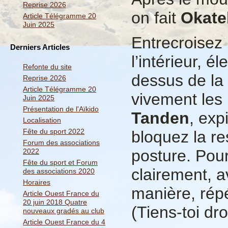
Reprise 2026
on fait
Okate
Article Télégramme 20
Juin 2025
Entrecroisez 
Derniers Articles
l’intérieur, é
Refonte du site
dessus de la 
Reprise 2026
Article Télégramme 20
vivement les 
Juin 2025
Présentation de l'Aïkido
Tanden
, exp
Localisation
Fête du sport 2022
bloquez la re
Forum des associations
posture. Pou
2022
Fête du sport et Forum
clairement, a
des associations 2020
Horaires
manière, répé
Article Ouest France du
20 juin 2018 Quatre
(Tiens-toi droi
nouveaux gradés au club
Article Ouest France du 4