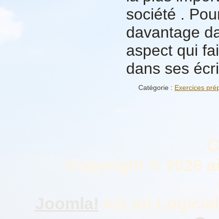
société
. Pou
davantage da
aspect qui fa
dans ses écrit
Catégorie :
Exercices prép
C
Copyright © 2026 a
Joomla!
est un Logiciel