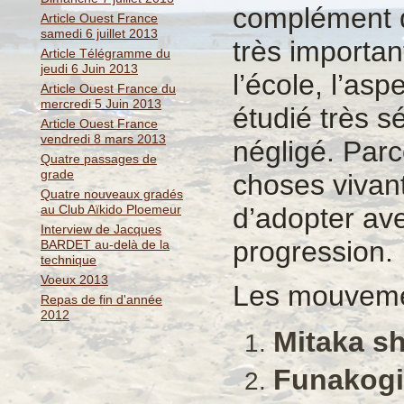
complément d
Article Ouest France
samedi 6 juillet 2013
très importa
Article Télégramme du
jeudi 6 Juin 2013
l’école, l’as
Article Ouest France du
mercredi 5 Juin 2013
étudié très s
Article Ouest France
vendredi 8 mars 2013
négligé. Parc
Quatre passages de
grade
choses vivan
Quatre nouveaux gradés
au Club Aïkido Ploemeur
d’adopter av
Interview de Jacques
progression.
BARDET au-delà de la
technique
Voeux 2013
Les mouvem
Repas de fin d'année
2012
Mitaka s
Funakog