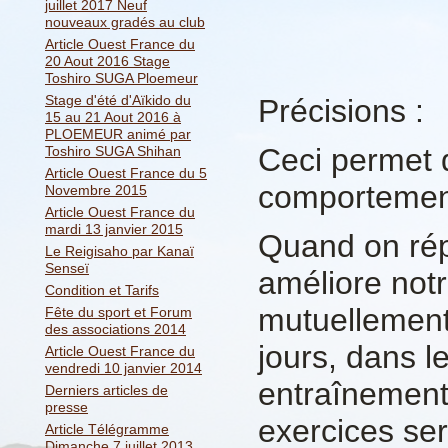
juillet 2017 Neuf
nouveaux gradés au club
Article Ouest France du
20 Aout 2016 Stage
Toshiro SUGA Ploemeur
Stage d'été d'Aïkido du
Précisions :
15 au 21 Aout 2016 à
PLOEMEUR animé par
Ceci permet d
Toshiro SUGA Shihan
Article Ouest France du 5
comportemen
Novembre 2015
Article Ouest France du
mardi 13 janvier 2015
Quand on ré
Le Reigisaho par Kanaï
Senseï
améliore notr
Condition et Tarifs
mutuellement
Fête du sport et Forum
des associations 2014
jours, dans l
Article Ouest France du
vendredi 10 janvier 2014
entraînement
Derniers articles de
presse
exercices se
Article Télégramme
Dimanche 7 juillet 2013