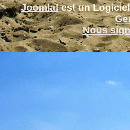
Joomla!
est un Logiciel
Gen
Nous signa