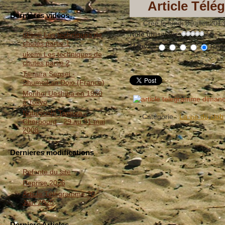
Article Télé
Dernières vidéos
Créé le lundi 8 juillet 201
Note utilisateur:
/ 0
ukemi Les techniques de
chutes partie 1
Mauvais
Très
ukemi Les techniques de
chutes partie 2
Tamura Sensei -
Shumeikan Dojo (France)
Morihei Ueshiba en 1960
à Tokyo
Nobuyoshi Tamura -
Catégorie :
La vie du club
Cherbourg - 29 au 31 mai
2008
Dernieres modifications
Refonte du site
Reprise 2026
Article Télégramme 20
Juin 2025
Derniers Articles