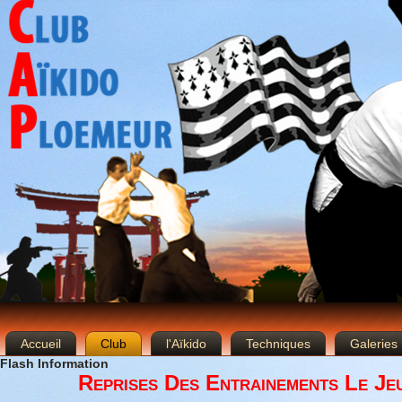
Accueil
Club
l'Aïkido
Techniques
Galeries
Flash Information
Reprises Des Entrainements Le Je