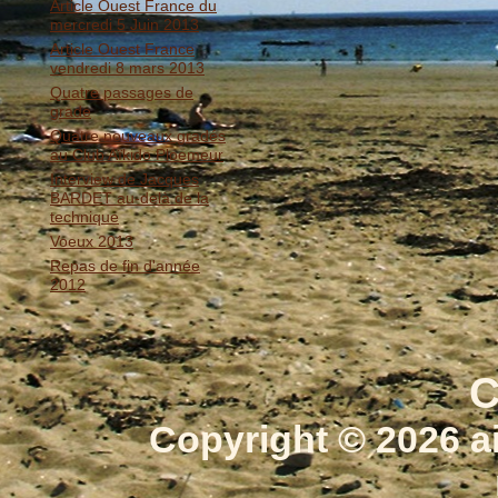
Article Ouest France du
mercredi 5 Juin 2013
Article Ouest France
vendredi 8 mars 2013
Quatre passages de
grade
Quatre nouveaux gradés
au Club Aïkido Ploemeur
Interview de Jacques
BARDET au-delà de la
technique
Voeux 2013
Repas de fin d'année
2012
C
Copyright © 2026 a