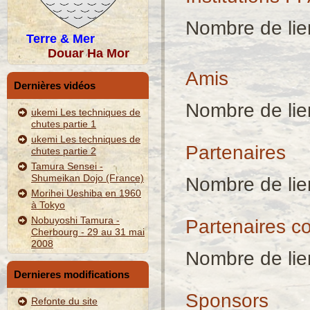
Nombre de lie
Terre & Mer
Douar Ha Mor
Amis
Dernières vidéos
Nombre de lie
ukemi Les techniques de
chutes partie 1
ukemi Les techniques de
Partenaires
chutes partie 2
Tamura Sensei -
Shumeikan Dojo (France)
Nombre de lie
Morihei Ueshiba en 1960
à Tokyo
Nobuyoshi Tamura -
Partenaires 
Cherbourg - 29 au 31 mai
2008
Nombre de lie
Dernieres modifications
Sponsors
Refonte du site