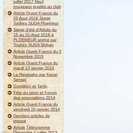
juillet 2017 Neuf
nouveaux gradés au club
Article Ouest France du
20 Aout 2016 Stage
Toshiro SUGA Ploemeur
Stage d'été d'Aïkido du
15 au 21 Aout 2016 à
PLOEMEUR animé par
Toshiro SUGA Shihan
Article Ouest France du 5
Novembre 2015
Article Ouest France du
mardi 13 janvier 2015
Le Reigisaho par Kanaï
Senseï
Condition et Tarifs
Fête du sport et Forum
des associations 2014
Article Ouest France du
vendredi 10 janvier 2014
Derniers articles de
presse
Article Télégramme
Dimanche 7 juillet 2013