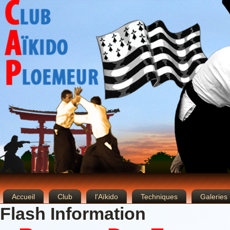
Accueil
Club
l'Aïkido
Techniques
Galeries
Flash Information