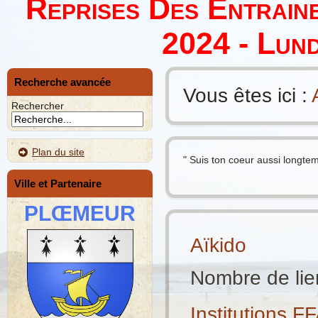
Reprises Des Entrain
2024 - Lund
Recherche avancée
Vous êtes ici :
Rechercher
Plan du site
" Suis ton coeur aussi longtem
Ville et Partenaire
PLŒMEUR
Aïkido
Nombre de lie
Institutions F