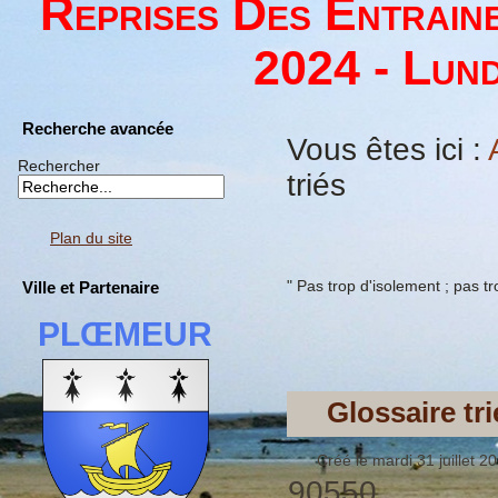
Reprises Des Entrain
2024 - Lund
Recherche avancée
Vous êtes ici :
Rechercher
triés
Plan du site
" Pas trop d'isolement ; pas tro
Ville et Partenaire
PLŒMEUR
Glossaire tri
Créé le mardi 31 juillet 2
90550