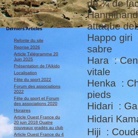
de ¾ de fa
Reprise 2026
Article Télégramme 20
Hanmihanda
Juin 2025
attaque deb
Derniers Articles
Happo giri 
Refonte du site
sabre
Reprise 2026
Article Télégramme 20
Hara : Cent
Juin 2025
Présentation de l'Aïkido
vitale
Localisation
Fête du sport 2022
Henka : Ch
Forum des associations
2022
pieds
Fête du sport et Forum
Hidari : G
des associations 2020
Horaires
Hidari Kam
Article Ouest France du
20 juin 2018 Quatre
nouveaux gradés au club
Hiji : Coud
Article Ouest France du 4