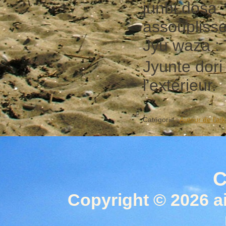
junbi dosa 
assouplisse
Jyu waza : T
Jyunte dori
l'extérieur.
Catégorie :
Autour de l'aïk
C
Copyright © 2026 a