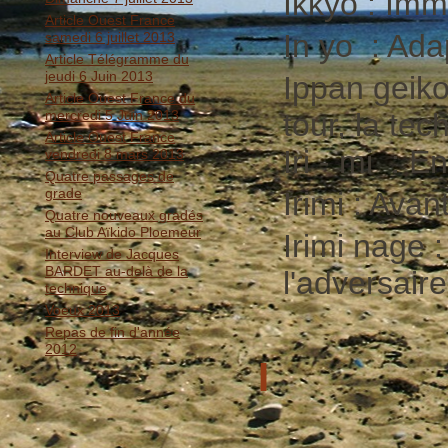
Ikkyo : Imm
Article Ouest France
In yo : Ada
samedi 6 juillet 2013
Article Télégramme du
jeudi 6 Juin 2013
Ippan geiko
Article Ouest France du
mercredi 5 Juin 2013
tour, la tec
Article Ouest France
Iri - mi : E
vendredi 8 mars 2013
Quatre passages de
grade
Irimi : Avant
Quatre nouveaux gradés
au Club Aïkido Ploemeur
Irimi nage 
Interview de Jacques
BARDET au-delà de la
l'adversaire
technique
Voeux 2013
Repas de fin d'année
2012
I