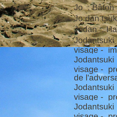
Jo : Bâton 
Jo dan tsuk
Jodan : Ha
Jodantsuki 
visage - im
Jodantsuki 
visage - pr
de l'adversa
Jodantsuki 
visage - pr
Jodantsuki 
visage - pr