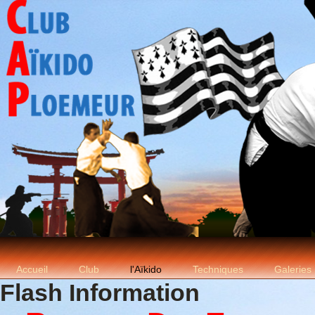
Accueil
Club
l'Aïkido
Techniques
Galeries
Flash Information