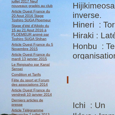
juillet 2017 Neuf
Hijikimeosa
nouveaux gradés au club
Article Ouest France du
inverse.
20 Aout 2016 Stage
Toshiro SUGA Ploemeur
Hineri : To
Stage d'été d'Aïkido du
15 au 21 Aout 2016 à
Hiraki : Lat
PLOEMEUR animé par
Toshiro SUGA Shihan
Honbu : Ter
Article Ouest France du 5
Novembre 2015
organisatio
Article Ouest France du
mardi 13 janvier 2015
Le Reigisaho par Kanaï
Senseï
Condition et Tarifs
I
Fête du sport et Forum
des associations 2014
Article Ouest France du
vendredi 10 janvier 2014
Derniers articles de
Ichi : Un
presse
Article Télégramme
Dimanche 7 juillet 2013