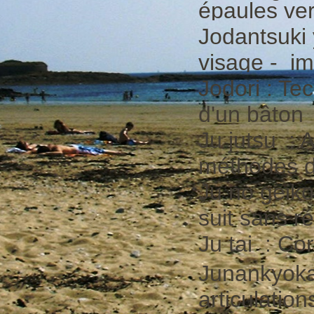
épaules ver
Jodantsuki 
visage - im
Jodori : Te
d'un bâton
Ju jutsu : 
méthodes 
Ju no geiko
suit sans ré
Ju tai : Co
Junankyoka
articulation