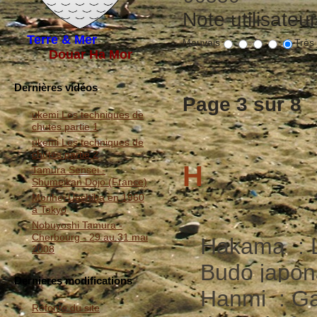
Note utilisateu
Terre & Mer
Mauvais
Très
Douar Ha Mor
Dernières vidéos
Page 3 sur 8
ukemi Les techniques de
chutes partie 1
ukemi Les techniques de
chutes partie 2
H
Tamura Sensei -
Shumeikan Dojo (France)
Morihei Ueshiba en 1960
à Tokyo
Nobuyoshi Tamura -
Cherbourg - 29 au 31 mai
Hakama : L
2008
Budo japon
Dernieres modifications
Hanmi : Gar
Refonte du site