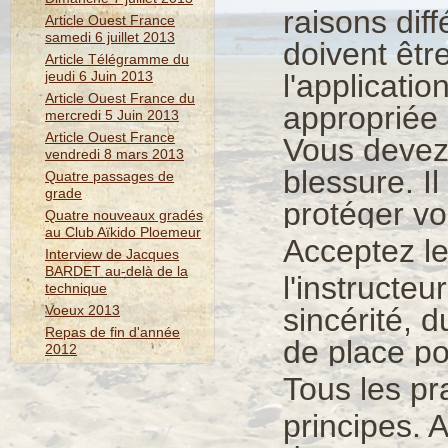
raisons diff
Article Ouest France
samedi 6 juillet 2013
doivent êtr
Article Télégramme du
jeudi 6 Juin 2013
l'applicati
Article Ouest France du
appropriée 
mercredi 5 Juin 2013
Article Ouest France
Vous devez 
vendredi 8 mars 2013
blessure. Il
Quatre passages de
grade
protéger v
Quatre nouveaux gradés
au Club Aïkido Ploemeur
Acceptez le
Interview de Jacques
BARDET au-delà de la
l'instructe
technique
Voeux 2013
sincérité, 
Repas de fin d'année
de place po
2012
Tous les pr
principes. 