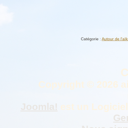
Catégorie :
Autour de l'aïk
C
Copyright © 2026 a
Joomla!
est un Logiciel
Gen