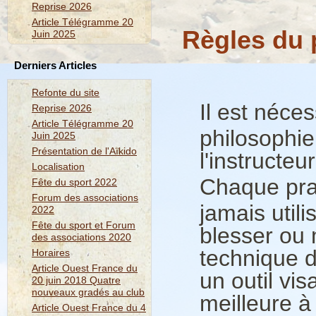
Reprise 2026
Article Télégramme 20
Règles du 
Juin 2025
Derniers Articles
Refonte du site
Il est néce
Reprise 2026
Article Télégramme 20
philosophie
Juin 2025
Présentation de l'Aïkido
l'instructeu
Localisation
Chaque pra
Fête du sport 2022
Forum des associations
jamais util
2022
Fête du sport et Forum
blesser ou 
des associations 2020
technique d
Horaires
Article Ouest France du
un outil vi
20 juin 2018 Quatre
nouveaux gradés au club
meilleure à 
Article Ouest France du 4