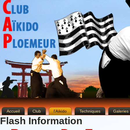
Accueil
Club
l'Aïkido
Techniques
Galeries
Flash Information