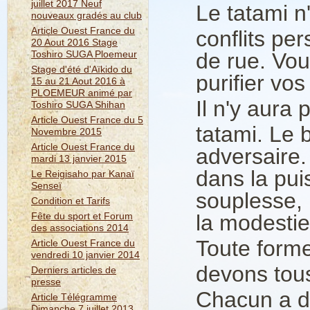
juillet 2017 Neuf
Le tatami n
nouveaux gradés au club
Article Ouest France du
conflits pe
20 Aout 2016 Stage
Toshiro SUGA Ploemeur
de rue. Vou
Stage d'été d'Aïkido du
purifier vo
15 au 21 Aout 2016 à
PLOEMEUR animé par
Il n'y aura 
Toshiro SUGA Shihan
Article Ouest France du 5
tatami. Le 
Novembre 2015
Article Ouest France du
adversaire.
mardi 13 janvier 2015
dans la pui
Le Reigisaho par Kanaï
Senseï
souplesse, 
Condition et Tarifs
Fête du sport et Forum
la modestie
des associations 2014
Toute forme
Article Ouest France du
vendredi 10 janvier 2014
devons tous
Derniers articles de
presse
Chacun a de
Article Télégramme
Dimanche 7 juillet 2013