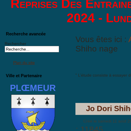
Reprises Des Entrain
2024 - Lund
Recherche avancée
Vous êtes ici :
Rechercher
Shiho nage
Plan du site
" L’étude consiste à essayer d
Ville et Partenaire
PLŒMEUR
Jo Dori Shi
Créé le samedi 11 août 2
: 11845