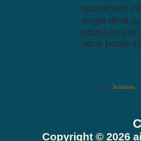
quasiment co
angle droit p
poussée par u
sens horaire)
Catégorie :
Techniques
C
Copyright © 2026 a