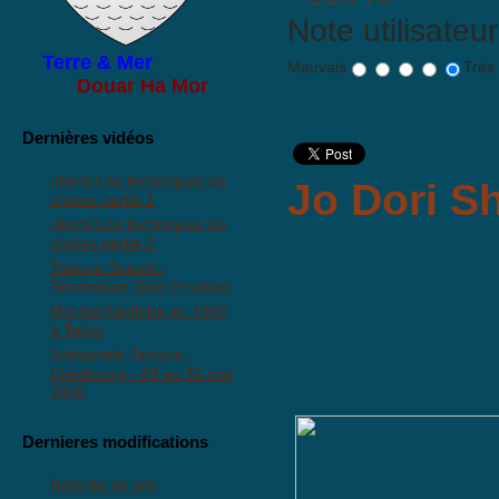
Note utilisateu
Terre & Mer
Mauvais
Très
Douar Ha Mor
Dernières vidéos
ukemi Les techniques de
Jo Dori S
chutes partie 1
ukemi Les techniques de
chutes partie 2
Tamura Sensei -
Shumeikan Dojo (France)
Morihei Ueshiba en 1960
à Tokyo
Nobuyoshi Tamura -
Cherbourg - 29 au 31 mai
2008
Dernieres modifications
Refonte du site