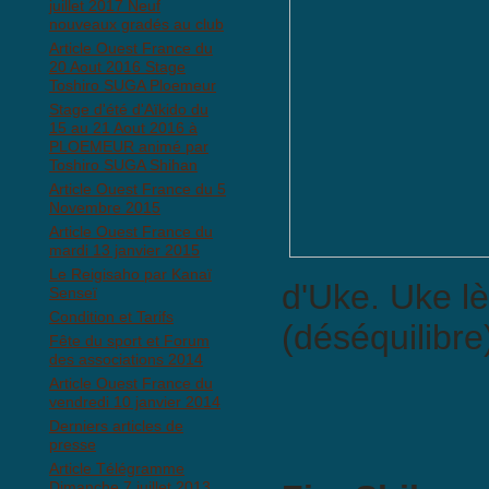
juillet 2017 Neuf
nouveaux gradés au club
Article Ouest France du
20 Aout 2016 Stage
Toshiro SUGA Ploemeur
Stage d'été d'Aïkido du
15 au 21 Aout 2016 à
PLOEMEUR animé par
Toshiro SUGA Shihan
Article Ouest France du 5
Novembre 2015
Article Ouest France du
mardi 13 janvier 2015
Le Reigisaho par Kanaï
d'Uke. Uke lè
Senseï
Condition et Tarifs
(déséquilibre)
Fête du sport et Forum
des associations 2014
Article Ouest France du
vendredi 10 janvier 2014
Derniers articles de
presse
Article Télégramme
Dimanche 7 juillet 2013