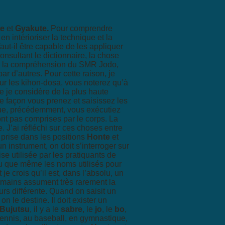
e
et
Gyakute.
Pour
comprendre
 en intérioriser
la technique et la
aut-il
être capable de les appliquer
onsultant le dictionnaire, la chose
 la compréhension du SMR Jodo,
 d’autres. Pour cette raison, je
ur les kihon-dosa, vous noterez qu’à
e je considère de la plus haute
le façon vous prenez et saisissez les
que, précédemment, vous
exécutiez
ont pas comprises
par le corps. La
J’ai réfléchi
sur ces choses entre
prise dans les positions
Honte
et
n instrument, on doit s’interroger sur
se utilisée par les pratiquants de
 su que même les noms utilisés pour
et je crois qu’il est, dans l’absolu, un
s mains assument très
rarement la
urs différente.
Quand on saisit un
l on le
destine. Il doit exister un
Bujutsu
, il y a le
sabre
, le
jo
, le
bo
,
 tennis, au baseball, en gymnastique,