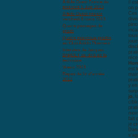
Article Ouest France du
il e
mercredi 5 Juin 2013
on p
Ces 
Article Ouest France
dive
vendredi 8 mars 2013
pinc
Quatre passages de
inca
grade
tous
Quatre nouveaux gradés
joue
au Club Aïkido Ploemeur
disc
Interview de Jacques
prat
BARDET au-delà de la
réce
technique
Hon
Voeux 2013
est 
Repas de fin d'année
main
2012
prat
y en
surp
jo
, 
cibl
prat
moin
fait
je c
Dans
s’ag