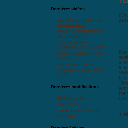
Ts
Dernières vidéos
(Cet
ukemi Les techniques de
de l
chutes partie 1
ukemi Les techniques de
chutes partie 2
Tamura Sensei -
Shumeikan Dojo (France)
Dans
Morihei Ueshiba en 1960
sect
à Tokyo
idéo
Nobuyoshi Tamura -
tout
Cherbourg - 29 au 31 mai
SMR
2008
L’au
“
Jun
Dernieres modifications
term
hanc
Refonte du site
un n
Reprise 2026
Article Télégramme 20
1. N
Juin 2025
Derniers Articles