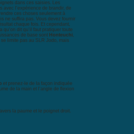
oignets dans ces saisies. Les
s avec l’expérience de brandir, de
prendre ces choses seulement à
is ne suffira pas. Vous devez fournir
ésultat chaque fois. Et cependant,
u’on dit qu’il faut pratiquer toute
naissances de base sont
Honteuchi
,
e se limite pas au SLR Jodo, mais
o
et prenez-le de la façon indiquée
me de la main et l’angle de flexion
avers la paume et le poignet droit.