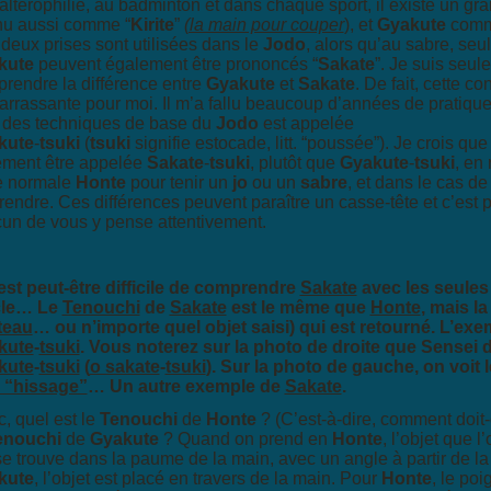
altérophilie, au badminton et dans chaque
sport, il existe un g
u aussi comme “
Kirite
”
(la main pour couper
), et
Gyakute
comm
deux prises sont utilisées dans le
Jodo
, alors qu’au sabre, seu
kute
peuvent également être prononcés “
Sakate
”. Je suis seu
rendre la différence entre
Gyakute
et
Sakate
. De fait, cette
con
rrassante pour moi. Il m’a fallu beaucoup d’années de
pratique
des techniques de base du
Jodo
est appelée
kute
-
tsuki
(
tsuki
signifie estocade, litt. “poussée”). Je crois qu
ement être appelée
Sakate
-
tsuki
, plutôt que
Gyakute
-
tsuki
, en
e normale
Honte
pour tenir un
jo
ou un
sabre
, et dans le cas d
rendre. Ces différences peuvent paraître un casse-tête et c’est
p
un de vous y pense attentivement.
l est peut-être difficile de comprendre
Sakate
avec les seules
cle… Le
Tenouchi
de
Sakate
est le même que
Honte
, mais la
teau
… ou n’importe quel objet saisi) qui est retourné. L’exe
kute
-
tsuki
. Vous noterez sur la photo de droite que Sensei 
kute
-
tsuki
(
o sakate
-
tsuki
). Sur la photo de gauche, on voit 
 “hissage”
… Un autre exemple de
Sakate
.
, quel est le
Tenouchi
de
Honte
? (C’est-à-dire, comment doit
enouchi
de
Gyakute
? Quand on prend en
Honte
, l’objet que l
se trouve dans la paume de la main, avec un angle à partir de la
kute
, l’objet est placé en travers de la main. Pour
Honte
, le poi