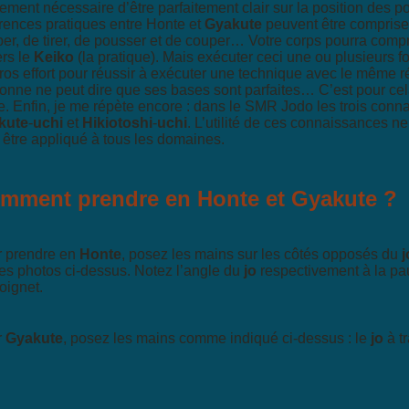
ement nécessaire d’être parfaitement clair sur la position des p
érences pratiques entre Honte et
Gyakute
peuvent être comprise
per, de tirer, de pousser et de couper… Votre corps pourra com
ers le
Keiko
(la pratique). Mais exécuter ceci une ou plusieurs fo
ros effort pour réussir à exécuter une technique avec le même r
onne ne peut dire que ses bases sont parfaites… C’est pour cela q
ie. Enfin, je me répète encore : dans le SMR Jodo les trois con
kute
-
uchi
et
Hikiotoshi
-
uchi
. L’utilité de ces connaissances n
 être appliqué à tous les domaines.
mment prendre en Honte et Gyakute ?
 prendre en
Honte
, posez les mains sur les côtés opposés du
j
les photos ci-dessus. Notez l’angle du
jo
respectivement à la pau
oignet.
r
Gyakute
, posez les mains comme indiqué ci-dessus : le
jo
à tr