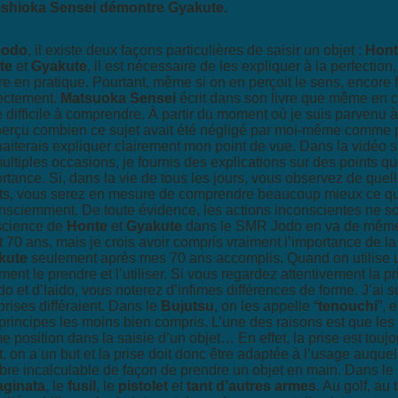
ishioka Sensei démontre Gyakute.
Jodo
, il existe deux façons particulières de saisir un objet :
Hont
te
et
Gyakute
, il est nécessaire de les expliquer à la perfection,
re en pratique. Pourtant, même si on en perçoit le sens, encore f
ectement.
Matsuoka Sensei
écrit dans son livre que même en
c
e difficile à comprendre. À partir du moment où je suis
parvenu à
 perçu combien ce sujet avait été négligé par
moi-même comme par
aiterais expliquer clairement mon
point de vue.
Dans la vidéo s
ultiples occasions, je fournis des
explications sur des points qu
rtance.
Si, dans la vie de tous les jours, vous observez de quel
ts, vous serez en mesure de comprendre beaucoup mieux ce 
nsciemment. De toute évidence, les actions inconscientes ne s
science de
Honte
et
Gyakute
dans le SMR Jodo en va de même. 
t 70 ans, mais je crois avoir compris vraiment l’importance de la
kute
seulement après mes 70 ans accomplis.
Quand on utilise u
ent le prendre et l’utiliser. Si
vous regardez attentivement la pri
o et d’Iaido, vous
noterez d’infimes différences de forme. J’ai
prises
différaient. Dans le
Bujutsu
, on les appelle “
tenouchi
”, 
principes les moins bien compris. L’une des raisons est que le
 position dans la saisie d’un objet… En effet, la prise est toujo
t, on a un but et la prise doit donc être adaptée à l’usage auque
re incalculable de façon de prendre un objet en main. Dans le
aginata
, le
fusil
, le
pistolet
et
tant d’autres armes
. Au
golf, au