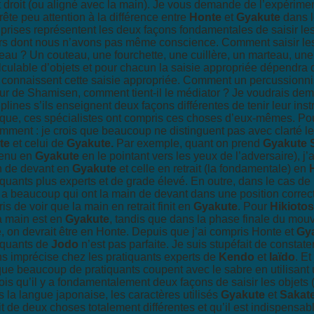
st droit (ou aligné avec la main). Je vous demande de l’expérim
rête peu attention à la différence entre
Honte
et
Gyakute
dans le
prises représentent les deux façons fondamentales de saisir le
rs dont nous n’avons pas même conscience. Comment saisir le
eau ? Un couteau, une fourchette, une cuillère, un marteau, une 
lculable d’objets et pour chacun la saisie appropriée dépendra 
 connaissent cette saisie appropriée. Comment un percussionnist
ur de Shamisen, comment tient-il le médiator ? Je voudrais dem
iplines s’ils enseignent deux façons différentes de tenir leur ins
ique, ces spécialistes ont compris ces choses d’eux-mêmes. Pour
mment : je crois que beaucoup ne distinguent pas avec clarté le
te
et celui de
Gyakute.
Par exemple, quant on prend
Gyakute
tenu en
Gyakute
en le pointant vers les yeux de l’adversaire), j
 de devant en
Gyakute
et celle en retrait (la fondamentale) en
iquants plus experts et de grade élevé. En outre, dans le cas de
 a beaucoup qui ont la main de devant dans une position corre
ris de voir que la main en retrait finit en
Gyakute
. Pour
Hikiotos
la main est en
Gyakute
, tandis que dans la phase finale du mou
e, on devrait être en Honte. Depuis que j’ai compris Honte et
Gy
iquants de
Jodo
n’est pas parfaite. Je suis stupéfait de constat
s imprécise chez les pratiquants experts de
Kendo
et
Iaïdo
. Et
 que beaucoup de pratiquants coupent avec le sabre en utilisant
rois qu’il y a fondamentalement deux façons de saisir les objets
 la langue japonaise, les caractères utilisés
Gyakute
et
Sakat
it de deux choses totalement différentes et qu’il est indispensable 