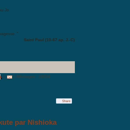
au Jo
 sagesse. "
Saint Paul (10-67 ap. J.-C)
|
| Affichages : 18834
Share
kute par Nishioka