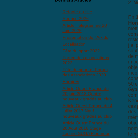
2. N
Refonte du site
En
Reprise 2026
Hon
Article Télégramme 20
mett
Juin 2025
corr
Présentation de l'Aïkido
rest
Localisation
j’ai
souh
Fête du sport 2022
de m
Forum des associations
impo
2022
obje
Fête du sport et Forum
inco
des associations 2020
con
Horaires
50 e
Article Ouest France du
Gya
20 juin 2018 Quatre
comm
nouveaux gradés au club
Kend
Article Ouest France du 4
ces 
juillet 2017 Neuf
des 
nouveaux gradés au club
même
obje
Article Ouest France du
20 Aout 2016 Stage
nomb
Toshiro SUGA Ploemeur
le
n