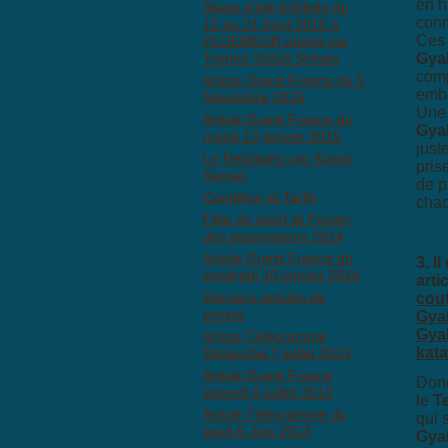
en h
Stage d'été d'Aïkido du
conn
15 au 21 Aout 2016 à
Ces 
PLOEMEUR animé par
Toshiro SUGA Shihan
Gya
comp
Article Ouest France du 5
emba
Novembre 2015
Une 
Article Ouest France du
Gya
mardi 13 janvier 2015
just
Le Reigisaho par Kanaï
pris
Senseï
de p
Condition et Tarifs
chac
Fête du sport et Forum
des associations 2014
Article Ouest France du
3. I
vendredi 10 janvier 2014
arti
Derniers articles de
cou
presse
Gya
Gya
Article Télégramme
kata
Dimanche 7 juillet 2013
Article Ouest France
Donc
samedi 6 juillet 2013
le
T
Article Télégramme du
qui 
jeudi 6 Juin 2013
Gya