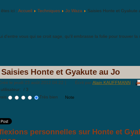
êtes ici :
Accueil
Techniques
Jo Waza
Saisies Honte et Gyakute 
ui d'entre vous qui se croit sage, qu'il embrasse la folie pour trouver la
Saisies Honte et Gyakute au Jo
Créé le jeudi 23 août 2012 04:22
|
Écrit par
Alain KAUFFMANN
|
utilisateur:
/ 3
ais
Très bien
flexions personnelles sur Honte et Gya