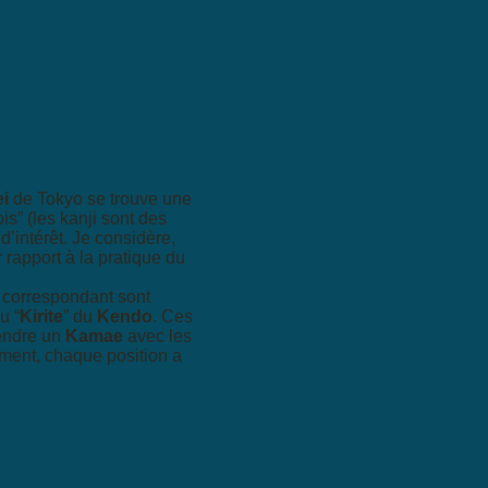
i
de Tokyo se trouve une
is” (les kanji sont des
’intérêt. Je considère,
 rapport à la pratique du
s correspondant sont
u “
Kirite
” du
Kendo
. Ces
rendre un
Kamae
avec les
lement, chaque position a