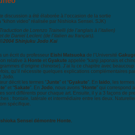
uneo
te discussion a été élaborée à l’occasion de la sortie
a “kihon video” réalisée par Nishioka Sensei. SJK)
Traduction de Lorenzo Trainelli (de l’anglais à l’italien)
et de Daniel Leclerc (de l’italien au français).
©2004 Shinjuku Jodo Kai
 un écrit du professeur
Eishi Matsuoka
de l’Université
Gakuge
ion relative à
Honte
et
Gyakute
appelée “kanji japonais et chino
grammes d’origine chinoise). J’ai lu ce chapitre avec beaucoup d
efois, qu’il nécessite quelques explications complémentaires par
 Jodo.
teur décrit les termes “
Junte
” et “
Gyakute
”. En
Iaido
, les terme
te
” et “
Sakate
”. En
Jodo
, nous avons “
Honte
” qui correspond a
es sont différents pour chaque art. Ensuite, il y a 3 façons de p
hes : frontale, latérale et intermédiaire entre les deux. Naturel
om spécifique.
ishioka Sensei démontre Honte.