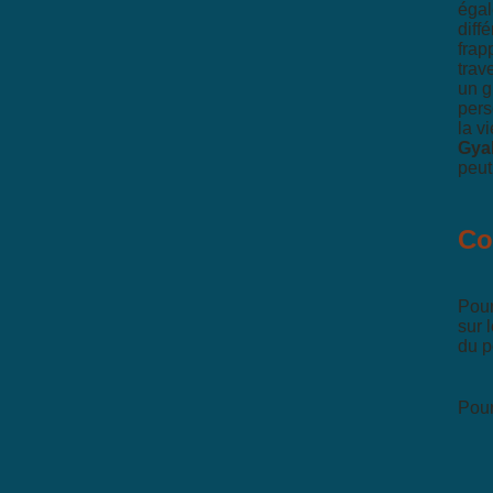
égal
diff
frap
trav
un g
pers
la v
Gya
peut
Co
Pour
sur 
du p
Pou