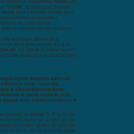
rand nombre d’instruments.
Honte
est
e “
Uchite
” (
la
main pour frapper
).
l
Honte
l’est.
Les kanji utilisés pour
lement
parvenu récemment à
fession est relativement
 pour en comprendre les subtilités.
e cette technique devrait
plus
 raison de la prise
utilisée. Il y a la
e
Sakate
, il
s’agit de la même façon
our cette raison que je voudrais que
 explications données dans cet
 différence reste l’objet (
jo
,
mple le plus évident est dans
démontre la saisie correcte pour
le
kamae
avec lequel commence le
-on prendre en
Honte
?). Et quel est
’on tient est aligné sur la ligne de vie
 base de l’index. Quand on saisit en
gnet est fléchi, tandis qu’en
Gyakute