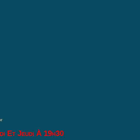
or
di Et Jeudi À 19h30