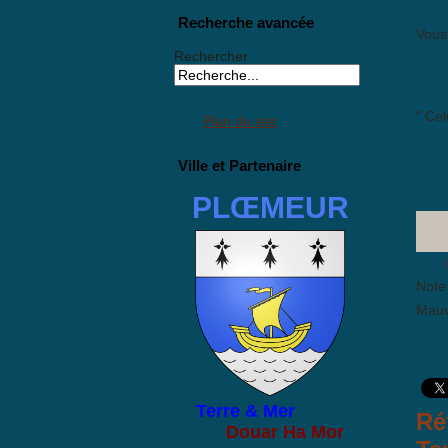
Recherche avancée
Vous 
Rechercher
" Cel
Plan du site
Ville et Partenaire
PLŒMEUR
Note 
Mauv
Terre & Mer
Ré
Douar Ha Mor