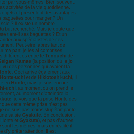
enter par vous-mêmes. Bien souvent,
s activités de la vie quotidienne.
s objets et présentent des avantages
s baguettes pour manger ? Un
scie ? Il existe un nombre
du but recherché. Mais je doute que
e tient-il ses baguettes ? Et un
ander aux spécialistes de ces
trument. Peut-être, après tant de
 ma part, je les ai comprises
s différences entre le
Tenouchi
de
Seigan Kamae
(la position où le
jo
’ai vu des personnes qui avaient la
Honte
. Ceci arrive également aux
Honte
-
uchi
et de
Hikiotoshi
-
uchi
, il
cte en
Honte,
mais je suis encore
hi
-
uchi
, au moment où on prend le
vement, au moment d’atteindre la
akute
, je vois que la prise Honte des
er que cette même prise n’est pas
 je ne suis pas moins stupéfait par le
 une saisie
Gyakute
. En conclusion,
 (Honte et
Gyakute
), et pas d’autres.
e
sont les mêmes, mais en réalité il
d’y prêter attention. Il est