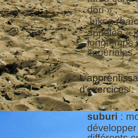
dori » ;
Juken (baïo
appelée « j
longtemps i
impériales.
L'apprentiss
d'exercices :
suburi
: mo
développer 
différents 