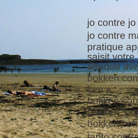
jo contre jo 
jo contre m
pratique ap
saisit votre 
attaque ave
bokken cont
ken » ;
bokken con
bokken, pra
bokken cont
tanto contr