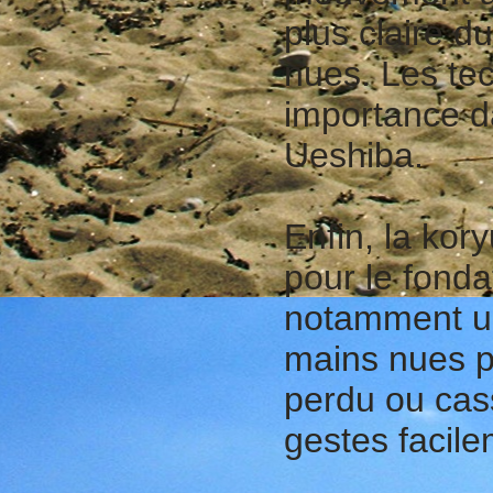
plus claire 
nues. Les te
importance da
Ueshiba.
Enfin, la kor
pour le fonda
notamment un
mains nues p
perdu ou cass
gestes facile