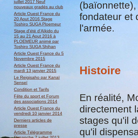
juillet 2017 Neuf
(baïonnette),
nouveaux gradés au club
Article Ouest France du
fondateur et 
20 Aout 2016 Stage
Toshiro SUGA Ploemeur
l'armée.
Stage d'été d'Aïkido du
15 au 21 Aout 2016 à
PLOEMEUR animé par
Toshiro SUGA Shihan
Article Ouest France du 5
Novembre 2015
Article Ouest France du
Histoire
mardi 13 janvier 2015
Le Reigisaho par Kanaï
Senseï
Condition et Tarifs
En réalité, M
Fête du sport et Forum
des associations 2014
directement l
Article Ouest France du
vendredi 10 janvier 2014
stages qu'il 
Derniers articles de
presse
qu'il dispens
Article Télégramme
Dimanche 7 juillet 2013