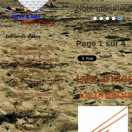
Note utilisateu
Terre & Mer
Mauvais
Très
Douar Ha Mor
Dernières vidéos
Page 1 sur 4
ukemi Les techniques de
chutes partie 1
ukemi Les techniques de
chutes partie 2
Tamura Sensei -
Les arme
Shumeikan Dojo (France)
Morihei Ueshiba en 1960
à Tokyo
La pratiq
Nobuyoshi Tamura -
Cherbourg - 29 au 31 mai
2008
Dernieres modifications
Refonte du site