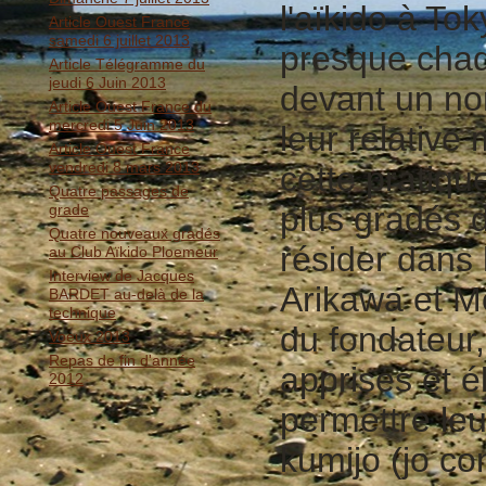
l'aïkido à Tok
Article Ouest France
samedi 6 juillet 2013
presque chaq
Article Télégramme du
jeudi 6 Juin 2013
devant un nom
Article Ouest France du
mercredi 5 Juin 2013
leur relativ
Article Ouest France
vendredi 8 mars 2013
cette pratiqu
Quatre passages de
plus gradés d
grade
Quatre nouveaux gradés
résider dans 
au Club Aïkido Ploemeur
Interview de Jacques
Arikawa et Mo
BARDET au-delà de la
technique
du fondateur,
Voeux 2013
Repas de fin d'année
apprises et é
2012
permettre leu
kumijo (jo co