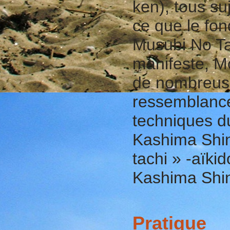
ken), tous su
ce que le fo
Musubi No Tac
manifeste, Mo
de nombreuse
ressemblance
techniques du
Kashima Shin
tachi » -aïki
Kashima Shin
Pratique