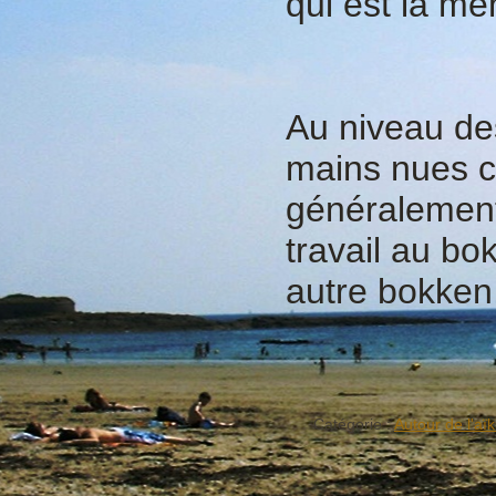
qui est la m
Au niveau des
mains nues co
généralement 
travail au bo
autre bokken,
Catégorie :
Autour de l'aïk