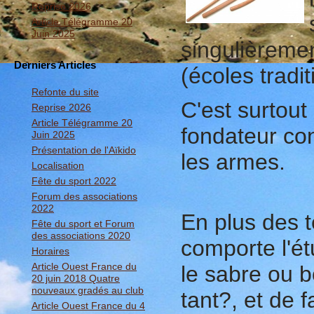
Reprise 2026
Article Télégramme 20
Juin 2025
singulièremen
Derniers Articles
(écoles tradit
Refonte du site
C'est surtout
Reprise 2026
Article Télégramme 20
fondateur co
Juin 2025
Présentation de l'Aïkido
les armes.
Localisation
Fête du sport 2022
Forum des associations
2022
En plus des t
Fête du sport et Forum
des associations 2020
comporte l'é
Horaires
Article Ouest France du
le sabre ou b
20 juin 2018 Quatre
nouveaux gradés au club
tant?, et de 
Article Ouest France du 4