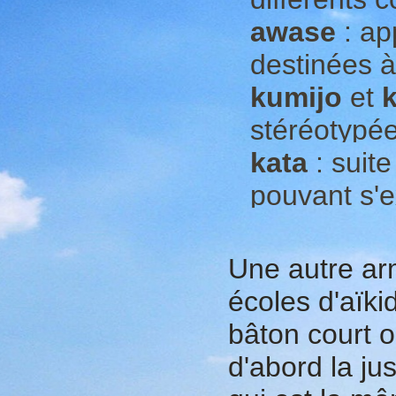
awase
: ap
destinées à 
kumijo
et
stéréotypée
kata
: suite
pouvant s'e
Une autre ar
écoles d'aïki
bâton court 
d'abord la ju