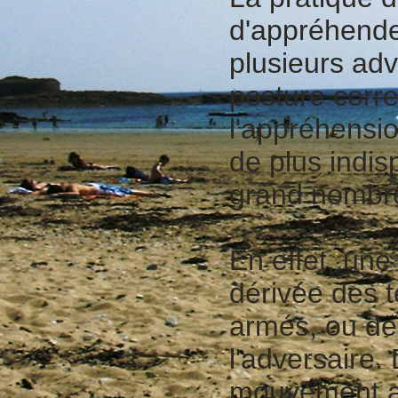
d'appréhender
plusieurs adv
posture corre
l'appréhensi
de plus indi
grand nombre
En effet, un
dérivée des t
armés, ou de
l'adversaire. 
mouvement a