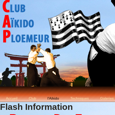
Accueil
Club
l'Aïkido
Techniques
Galeries
Flash Information