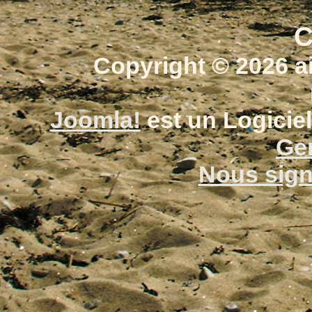
C
Copyright © 2026 a
Joomla!
est un Logiciel
Gen
Nous signa