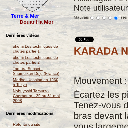
Note utilisateu
Terre & Mer
Mauvais
Très
Douar Ha Mor
Dernières vidéos
ukemi Les techniques de
KARADA N
chutes partie 1
ukemi Les techniques de
chutes partie 2
Tamura Sensei -
Shumeikan Dojo (France)
Mouvement :
Morihei Ueshiba en 1960
à Tokyo
Nobuyoshi Tamura -
Écartez les p
Cherbourg - 29 au 31 mai
2008
Tenez-vous dr
bras devant l
Dernieres modifications
vous largeme
Refonte du site