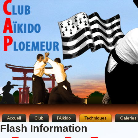
Accueil
Club
l'Aïkido
Techniques
Galeries
Flash Information