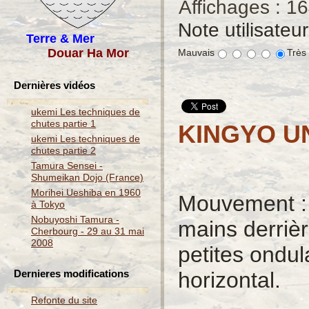
Affichages : 1
Note utilisateu
Terre & Mer
Douar Ha Mor
Mauvais
Très
Dernières vidéos
ukemi Les techniques de
chutes partie 1
KINGYO U
ukemi Les techniques de
chutes partie 2
Tamura Sensei -
Shumeikan Dojo (France)
Morihei Ueshiba en 1960
Mouvement : A
à Tokyo
Nobuyoshi Tamura -
mains derrièr
Cherbourg - 29 au 31 mai
2008
petites ondul
Dernieres modifications
horizontal.
Refonte du site