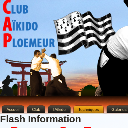
Accueil
Club
l'Aïkido
Techniques
Galeries
Flash Information