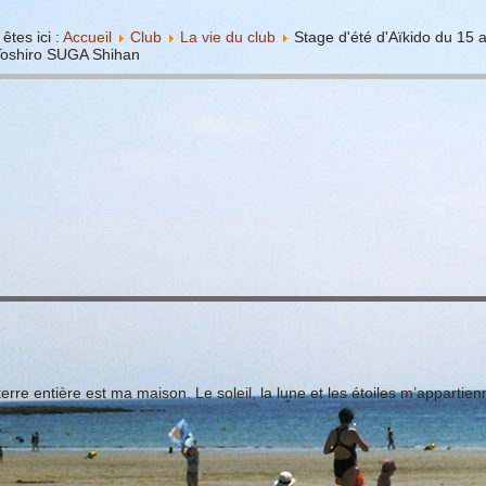
êtes ici :
Accueil
Club
La vie du club
Stage d'été d'Aïkido du 1
Toshiro SUGA Shihan
terre entière est ma maison. Le soleil, la lune et les étoiles m’appartien