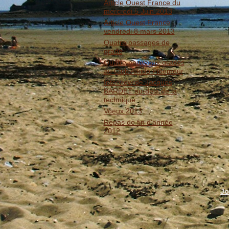
Article Ouest France du
mercredi 5 Juin 2013
Article Ouest France
vendredi 8 mars 2013
Quatre passages de
grade
Quatre nouveaux gradés
au Club Aïkido Ploemeur
Interview de Jacques
BARDET au-delà de la
technique
Voeux 2013
Repas de fin d'année
2012
Jo