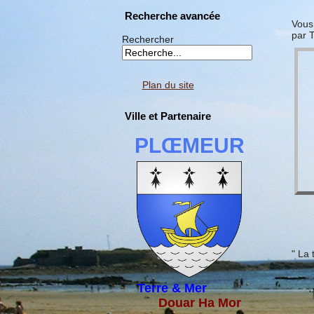
Recherche avancée
Vous 
par 
Rechercher
Plan du site
Ville et Partenaire
PLŒMEUR
" La 
Terre & Mer
Douar Ha Mor