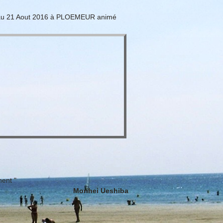
5 au 21 Aout 2016 à PLOEMEUR animé
nent "
Morihei Ueshiba