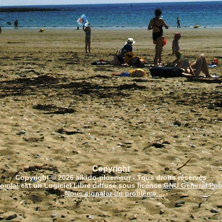
Copyright
Copyright © 2026 aikido-ploemeur - Tous droits réservés
omla!
est un Logiciel Libre diffusé sous licence
GNU General Pub
Nous signaler un problème ...