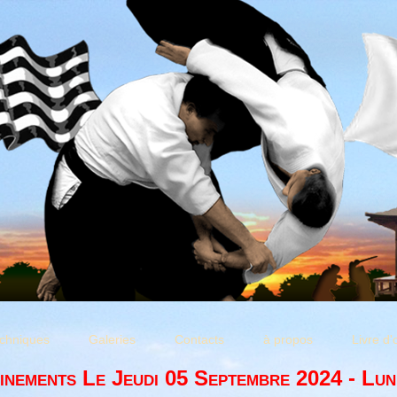
chniques
Galeries
Contacts
à propos
Livre d'
inements Le Jeudi 05 Septembre 2024 - Lun