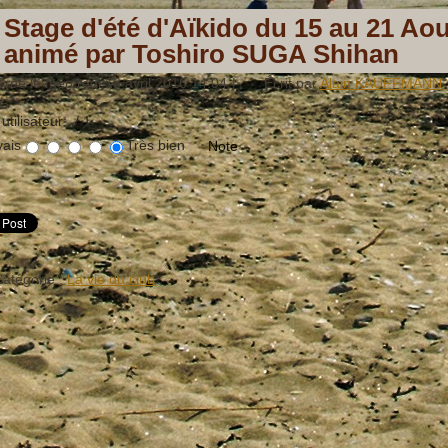
Stage d'été d'Aïkido du 15 au 21 
animé par Toshiro SUGA Shihan
Créé le mercredi 13 avril 2016 14:04
|
Écrit par
Alain KAUFFMANN
85
utilisateur:
/ 1
ais
Très bien
atégorie :
La vie du club