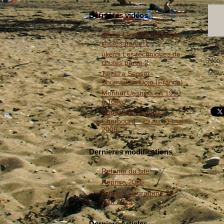
Dernières vidéos
ukemi Les techniques de
chutes partie 1
309
ukemi Les techniques de
Note 
chutes partie 2
Mauv
Tamura Sensei -
Shumeikan Dojo (France)
Morihei Ueshiba en 1960
à Tokyo
Nobuyoshi Tamura -
Cherbourg - 29 au 31 mai
2008
C
Dernieres modifications
Refonte du site
Reprise 2026
Article Télégramme 20
Juin 2025
Derniers Articles