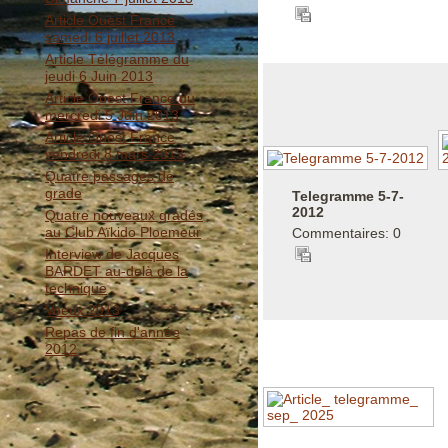
Article Ouest France
samedi 6 juillet 2013
Article Télégramme du
jeudi 6 Juin 2013
Article Ouest France du
mercredi 5 Juin 2013
Article Ouest France
vendredi 8 mars 2013
Quatre passages de
grade
Telegramme 5-7-
2012
Quatre nouveaux gradés
au Club Aïkido Ploemeur
Commentaires: 0
Interview de Jacques
BARDET au-delà de la
technique
Voeux 2013
Repas de fin d'année
2012