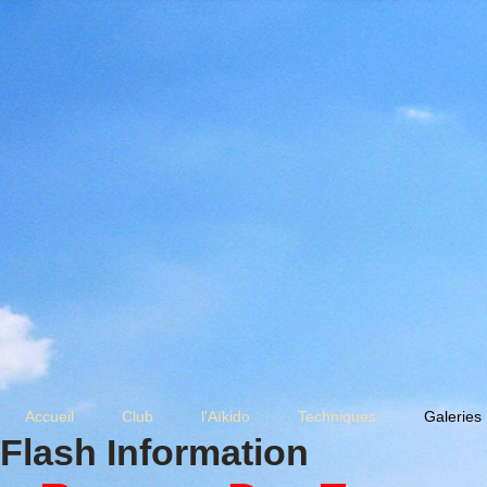
Accueil
Club
l'Aïkido
Techniques
Galeries
Flash Information