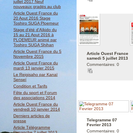
juillet 2017 Neuf
nouveaux gradés au club
Article Ouest France du
20 Aout 2016 Stage
Toshiro SUGA Ploemeur
Stage d'été d'Aïkido du
15 au 21 Aout 2016 à
PLOEMEUR animé par
Toshiro SUGA Shihan
Article Ouest France du 5
Article Ouest France
Novembre 2015
samedi 5 juillet 2013
Article Ouest France du
Commentaires: 0
mardi 13 janvier 2015
Le Reigisaho par Kanaï
Senseï
Condition et Tarifs
Fête du sport et Forum
des associations 2014
Article Ouest France du
vendredi 10 janvier 2014
Derniers articles de
Telegramme 07
presse
Fevrier 2013
Article Télégramme
Commentaires: 0
Dimanche 7 juillet 2013