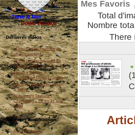
Mes Favoris
Total d'i
Terre & Mer
Douar Ha Mor
Nombre total
There 
Dernières vidéos
ukemi Les techniques de
chutes partie 1
ukemi Les techniques de
chutes partie 2
Tamura Sensei -
(
Shumeikan Dojo (France)
Morihei Ueshiba en 1960
C
à Tokyo
Nobuyoshi Tamura -
Cherbourg - 29 au 31 mai
2008
Artic
Dernieres modifications
Refonte du site