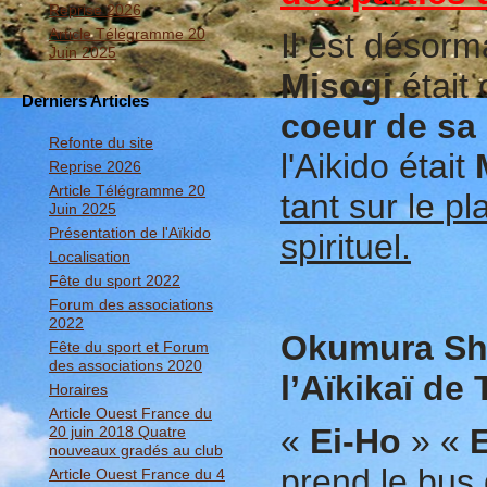
Reprise 2026
Article Télégramme 20
Il est désor
Juin 2025
Misogi
était
Derniers Articles
coeur de sa 
Refonte du site
l'Aikido était
Reprise 2026
Article Télégramme 20
tant sur le p
Juin 2025
Présentation de l'Aïkido
spirituel.
Localisation
Fête du sport 2022
Forum des associations
2022
Okumura Shi
Fête du sport et Forum
des associations 2020
l’Aïkikaï de
Horaires
Article Ouest France du
«
Ei-Ho
» «
20 juin 2018 Quatre
nouveaux gradés au club
prend le bus 
Article Ouest France du 4