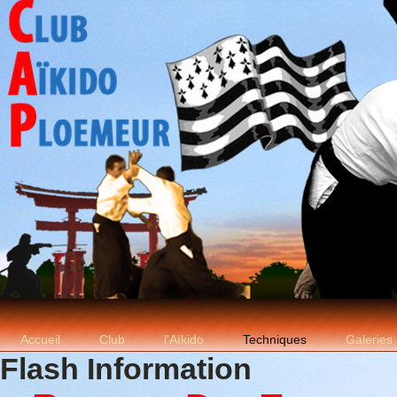
Accueil
Club
l'Aïkido
Techniques
Galeries
Flash Information