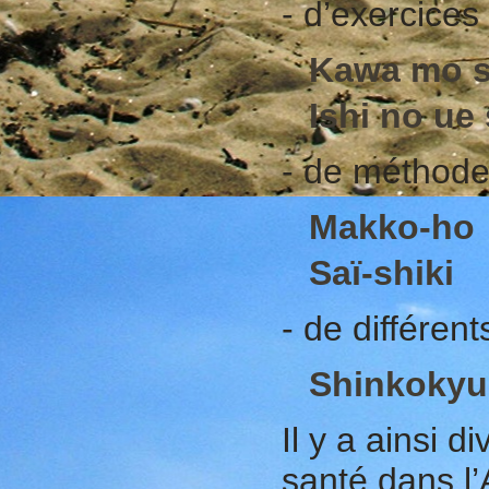
- d’exercices 
Kawa mo s
Ishi no ue 
- de méthode
Makko-ho
Saï-shiki
- de différent
Shinkokyu
Il y a ainsi 
santé dans l’