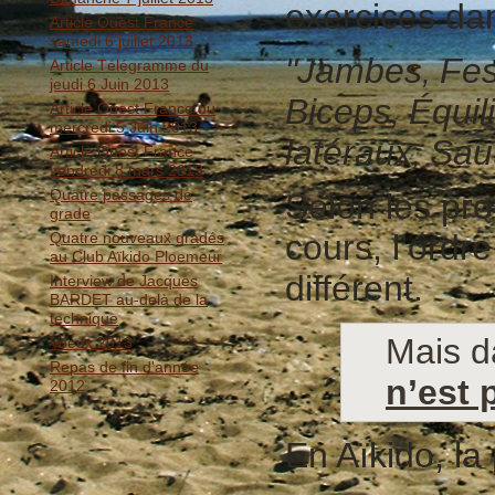
exercices dan
Article Ouest France
samedi 6 juillet 2013
"Jambes
Fes
,
Article Télégramme du
jeudi 6 Juin 2013
Biceps
Équil
,
Article Ouest France du
mercredi 5 Juin 2013
latéraux
Sau
,
Article Ouest France
vendredi 8 mars 2013
Quatre passages de
Selon les pro
grade
cours, l’ordr
Quatre nouveaux gradés
au Club Aïkido Ploemeur
différent.
Interview de Jacques
BARDET au-delà de la
technique
Mais da
Voeux 2013
Repas de fin d'année
n’est 
2012
En Aïkido, la