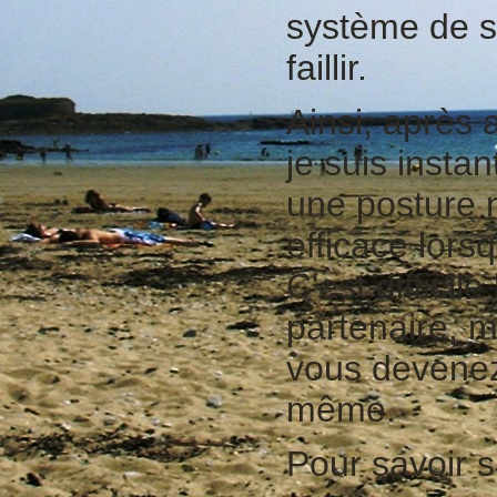
système de 
faillir.
Ainsi, après a
je suis inst
une posture n
efficace lors
C'est diffici
partenaire, m
vous devenez 
même.
Pour savoir s