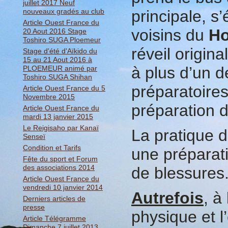
juillet 2017 Neuf
nouveaux gradés au club
principale, s
Article Ouest France du
voisins du
H
20 Aout 2016 Stage
Toshiro SUGA Ploemeur
réveil origina
Stage d'été d'Aïkido du
15 au 21 Aout 2016 à
à plus d’un d
PLOEMEUR animé par
Toshiro SUGA Shihan
préparatoires
Article Ouest France du 5
Novembre 2015
préparation de
Article Ouest France du
mardi 13 janvier 2015
Le Reigisaho par Kanaï
La pratique d
Senseï
Condition et Tarifs
une préparat
Fête du sport et Forum
des associations 2014
de blessures
Article Ouest France du
vendredi 10 janvier 2014
Autrefois
, à
Derniers articles de
presse
physique et l’
Article Télégramme
Dimanche 7 juillet 2013