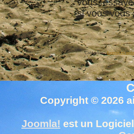
vous, essaye
si vous vous 
Catégorie :
Exercices prép
C
Copyright © 2026 a
Joomla!
est un Logiciel