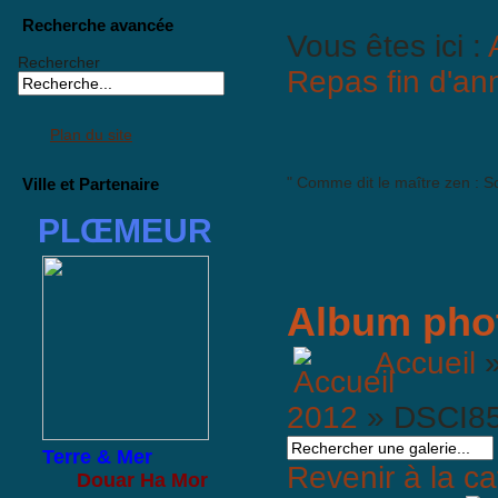
Recherche avancée
Vous êtes ici :
Rechercher
Repas fin d'a
Plan du site
" Comme dit le maître zen : So
Ville et Partenaire
PLŒMEUR
Album pho
Accueil
2012
» DSCI8
Terre & Mer
Revenir à la ca
Douar Ha Mor