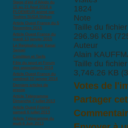
Stage d'été d'Aïkido du
1824
15 au 21 Aout 2016 à
PLOEMEUR animé par
Note
Toshiro SUGA Shihan
Article Ouest France du 5
Taille du fichier
Novembre 2015
Article Ouest France du
296.96 KB (725
mardi 13 janvier 2015
Auteur
Le Reigisaho par Kanaï
Senseï
Alain KAUFF
Condition et Tarifs
Taille du fichier
Fête du sport et Forum
des associations 2014
3,746.26 KB (3
Article Ouest France du
vendredi 10 janvier 2014
Votes de l'
Derniers articles de
presse
Article Télégramme
Partager ce
Dimanche 7 juillet 2013
Article Ouest France
Commentaire
samedi 6 juillet 2013
Article Télégramme du
Il n'y a pas encore de commen
jeudi 6 Juin 2013
Envoyer à u