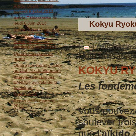
Article Ouest France
samedi 6 juillet 2013
Article Télégramme du
Kokyu Ryok
jeudi 6 Juin 2013
Article Ouest France du
mercredi 5 Juin 2013
Créé le mercredi 8 août 
Article Ouest France
|
| Affichage
vendredi 8 mars 2013
Quatre passages de
Note utilisateu
grade
Quatre nouveaux gradés
KOKYU R
au Club Aïkido Ploemeur
Interview de Jacques
BARDET au-delà de la
Les fondeme
technique
Voeux 2013
Repas de fin d'année
2012
Vous pouvez p
soulever troi
que l’
aïkido
n