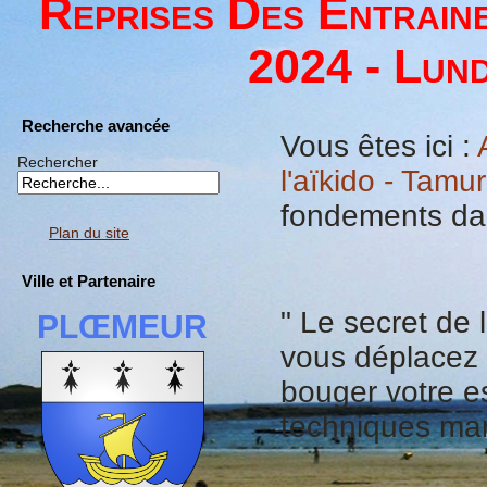
Reprises Des Entrain
2024 - Lund
Recherche avancée
Vous êtes ici :
Rechercher
l'aïkido - Tamu
fondements dan
Plan du site
Ville et Partenaire
" Le secret de 
PLŒMEUR
vous déplacez l
bouger votre e
techniques mart