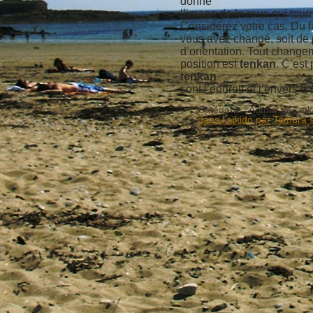
donne
l’image de la roue qui tour
Considérez votre cas. Du fa
vous avez changé, soit de p
d’orientation. Tout change
position est
tenkan
. C’est
tenkan
sont l’endroit et l’envers
Catégorie :
Autour de l'aïk
dans l'aïkido par Tamura 