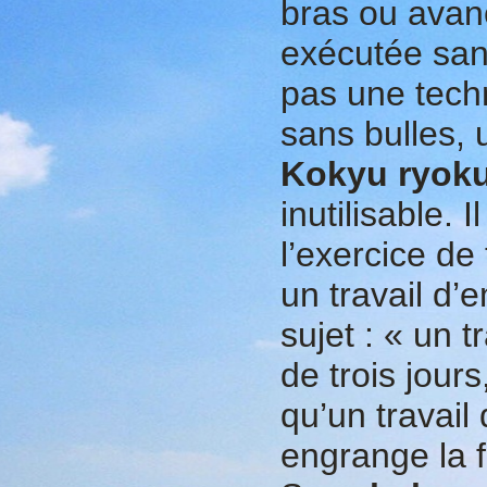
bras ou avan
exécutée san
pas une tech
sans bulles, 
Kokyu
ryok
inutilisable. 
l’exercice de 
un travail d’
sujet : « un t
de trois jours
qu’un travail 
engrange la f