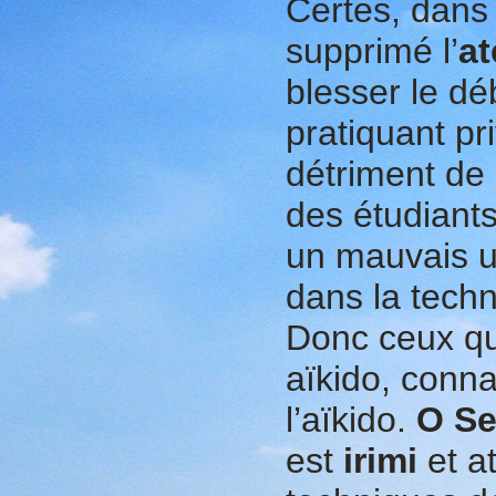
Certes, dans 
supprimé l’
at
blesser le dé
pratiquant pri
détriment de
des étudiants
un mauvais u
dans la techn
Donc ceux qui
aïkido, conn
l’aïkido.
O Se
est
irimi
et a