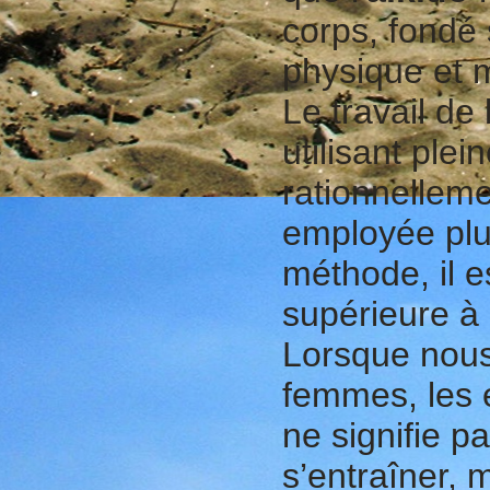
corps, fondé s
physique et 
Le travail de 
utilisant ple
rationnelleme
employée plus 
méthode, il e
supérieure à 
Lorsque nous
femmes, les e
ne signifie p
s’entraîner, 