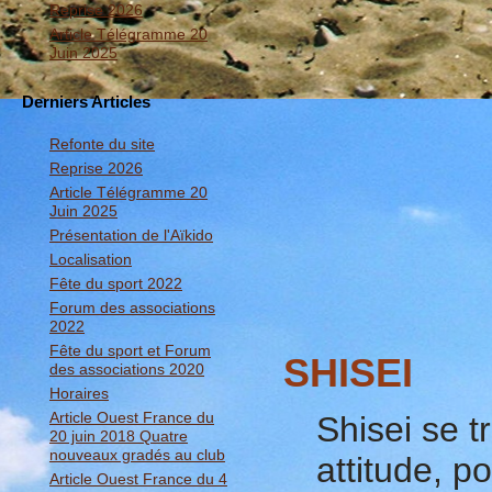
Reprise 2026
Article Télégramme 20
Juin 2025
Derniers Articles
Refonte du site
Reprise 2026
Article Télégramme 20
Juin 2025
Présentation de l'Aïkido
Localisation
Fête du sport 2022
Forum des associations
2022
Fête du sport et Forum
SHISEI
des associations 2020
Horaires
Article Ouest France du
Shisei se tr
20 juin 2018 Quatre
nouveaux gradés au club
attitude, p
Article Ouest France du 4