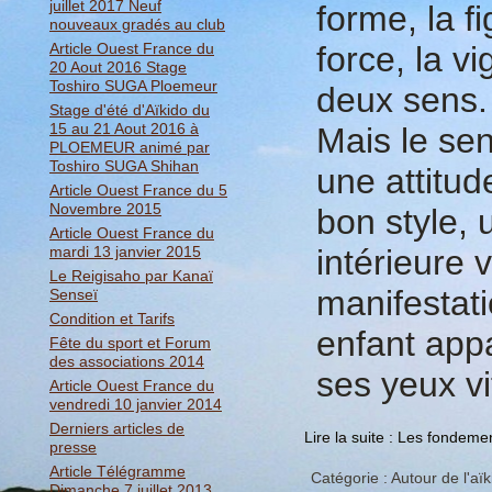
juillet 2017 Neuf
forme, la fi
nouveaux gradés au club
Article Ouest France du
force, la vi
20 Aout 2016 Stage
Toshiro SUGA Ploemeur
deux sens.
Stage d'été d'Aïkido du
15 au 21 Aout 2016 à
Mais le se
PLOEMEUR animé par
Toshiro SUGA Shihan
une attitu
Article Ouest France du 5
Novembre 2015
bon style, 
Article Ouest France du
mardi 13 janvier 2015
intérieure 
Le Reigisaho par Kanaï
manifestati
Senseï
Condition et Tarifs
enfant appa
Fête du sport et Forum
des associations 2014
ses yeux v
Article Ouest France du
vendredi 10 janvier 2014
Derniers articles de
Lire la suite : Les fondemen
presse
Article Télégramme
Catégorie :
Autour de l'aïk
Dimanche 7 juillet 2013