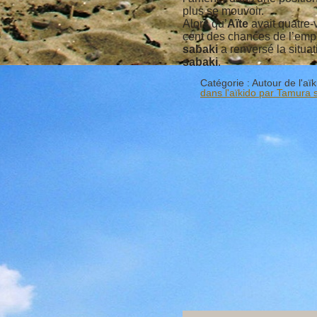
plus se mouvoir.
Alors qu’
Aïte
avait quatre-
cent des chances de l’empo
sabaki
a renversé la situat
sabaki
.
Catégorie :
Autour de l'aïk
dans l'aïkido par Tamura 