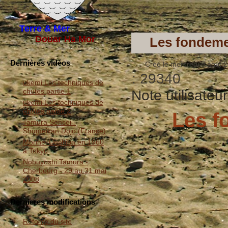
Terre & Mer
Douar Ha Mor
Les fondemen
Dernières vidéos
Créé le mercredi 8 août 
: 29340
ukemi Les techniques de
chutes partie 1
Note utilisateu
ukemi Les techniques de
chutes partie 2
Les f
Tamura Sensei -
Shumeikan Dojo (France)
Morihei Ueshiba en 1960
à Tokyo
Nobuyoshi Tamura -
Cherbourg - 29 au 31 mai
2008
Dernieres modifications
Refonte du site