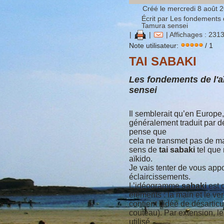
Créé le mercredi 8 août 
Écrit par Les fondements d
Tamura sensei
|
|
| Affichages : 231
Note utilisateur:
/ 1
TAI SABAKI
Les fondements de l'a
sensei
Il semblerait qu’en Europe,
généralement traduit par 
pense que
cela ne transmet pas de ma
sens de
tai sabaki
tel que 
aïkido.
Je vais tenter de vous app
éclaircissements.
L’idéogramme
sabaki
est 
éléments : la main et le ve
contient l’idée de désartic
couteau). Par extension, l
utilisé