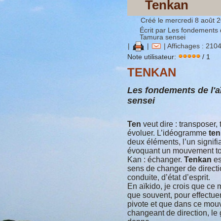
Tenkan
Créé le mercredi 8 août 
Écrit par Les fondements d
Tamura sensei
|
|
| Affichages : 210
Note utilisateur:
/ 1
TENKAN
Les fondements de l'a
sensei
Ten
veut dire : transposer, 
évoluer. L’idéogramme
ten
deux éléments, l’un signifia
évoquant un mouvement tour
Kan : échanger.
Tenkan
es
sens de changer de directi
conduite, d’état d’esprit.
En aïkido, je crois que ce m
que souvent, pour effectu
pivote et que dans ce mou
changeant de direction, le 