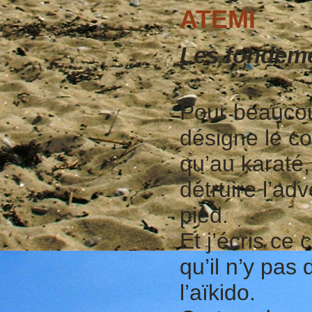
ATEMI
Les fondeme
Pour beaucou
désigne le c
qu’au karaté,
détruire l’ad
pied.
Et j’écris ce
qu’il n’y pas d
l’aïkido.