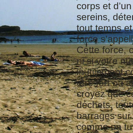
corps et d’un
sereins, dét
tout temps et
force s’appel
Cette force, 
ni si votre n
inutilement c
être fort ou a
croyez que ce
déchets, tout
barrages sur
comme un tuy