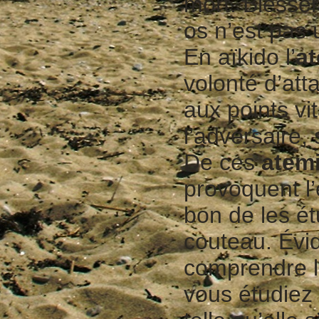
mort. Blesse
os n’est pas
En aïkido l’
a
volonté d’at
aux points vi
l’adversaire,
De ces
atem
provoquent l’
bon de les ét
couteau. Évid
comprendre l
vous étudiez 