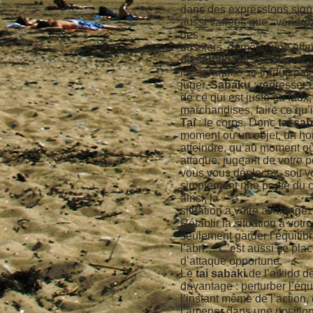
dans des expressions signi
aussi variées que : vendre, 
des
dossiers, démêler une af
de
sabaki
qui s’écrit avec 
idéogramme se traduit par
juger.
Sabaku
: redresser 
de ce qui est juste ou faux
marchandises, faire ce qu’il
Tai
: le corps. Donc
tai sa
moment où un objet, un ho
atteindre, qu’au moment o
attaque, jugeant de votre po
vous vous déplacez, soit 
simplement une partie du c
ainsi, la
situation à votre avantage.
Rétablir la situation à vot
seulement garder l’équilibr
l’abri… C’est aussi se pla
d’attaque opportune.
Le
tai sabaki
de l’aïkido 
davantage : perturber l’équ
l’instant même de l’action, 
l’amener dans une position 