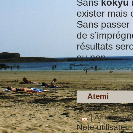
Sans
kokyu
exister mais 
Sans passer p
de s’imprégn
résultats ser
ou non.
Catégorie :
Autour de l'aïk
Atemi
Créé le mercredi 8 août 
|
| Affichage
Note utilisateu