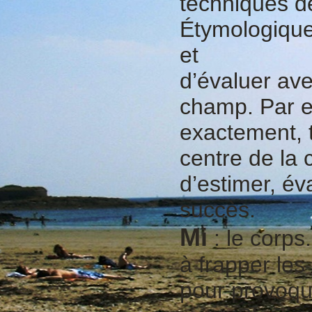
techniques de 
Étymologiqu
et
d’évaluer ave
champ. Par e
exactement, t
centre de la 
d’estimer, év
succès.
Mi
: le corps
à frapper les 
pour provoqu