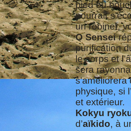
pied ou bouch
pourrait s’éc
un robinet, v
O Sensei
rép
purification 
le corps et l’
sera rayonnan
s’améliorera
physique, si 
et extérieur.
Kokyu
ryok
d’
aïkido
, à 