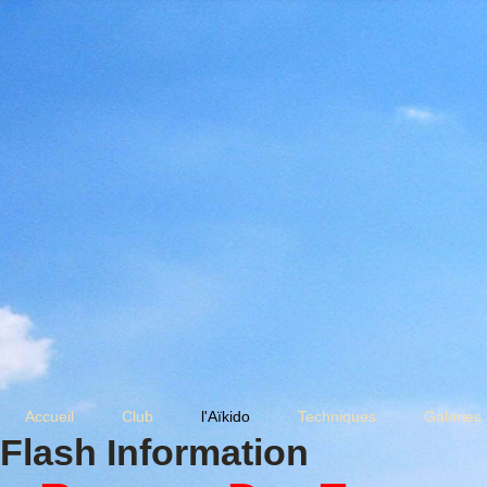
Accueil
Club
l'Aïkido
Techniques
Galeries
Flash Information