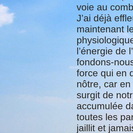
voie au comba
J’ai déjà effl
maintenant le
physiologiqu
l’énergie de l
fondons-nous
force qui en 
nôtre, car en 
surgit de not
accumulée d
toutes les pa
jaillit et jam