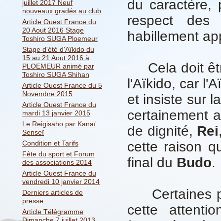
du caractère, 
juillet 2017 Neuf
nouveaux gradés au club
respect des 
Article Ouest France du
20 Aout 2016 Stage
habillement ap
Toshiro SUGA Ploemeur
Stage d'été d'Aïkido du
15 au 21 Aout 2016 à
Cela doit être
PLOEMEUR animé par
Toshiro SUGA Shihan
l'Aïkido, car l'
Article Ouest France du 5
Novembre 2015
et insiste sur l
Article Ouest France du
certainement a
mardi 13 janvier 2015
Le Reigisaho par Kanaï
de dignité,
Rei
Senseï
Condition et Tarifs
cette raison qu
Fête du sport et Forum
final du
Budo
.
des associations 2014
Article Ouest France du
vendredi 10 janvier 2014
Certaines per
Derniers articles de
presse
cette attentio
Article Télégramme
Dimanche 7 juillet 2013