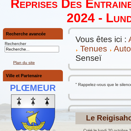
Reprises Des Entrain
2024 - Lund
Recherche avancée
Vous êtes ici :
Rechercher
Tenues
Auto
Senseï
Plan du site
Ville et Partenaire
" Rappelez-vous que le silence
PLŒMEUR
Le Reigisah
Créé le lundi 20 octobre 