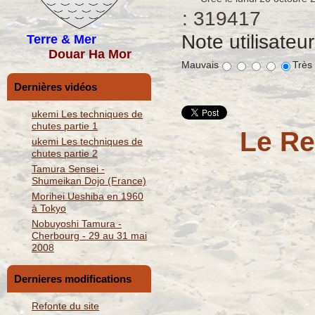
: 319417
Note utilisateu
Terre & Mer
Douar Ha Mor
Mauvais
Très
Dernières vidéos
ukemi Les techniques de
chutes partie 1
Le Re
ukemi Les techniques de
chutes partie 2
Tamura Sensei -
Shumeikan Dojo (France)
Morihei Ueshiba en 1960
à Tokyo
Nobuyoshi Tamura -
Cherbourg - 29 au 31 mai
2008
Dernieres modifications
Refonte du site