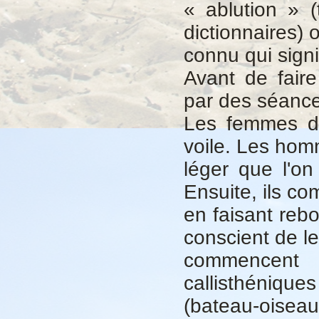
« ablution » 
dictionnaires) 
connu qui signif
Avant de fair
par des séances
Les femmes do
voile. Les ho
léger que l'
Ensuite, ils c
en faisant reb
conscient de l
commencent 
callisthéniqu
(bateau-oiseau