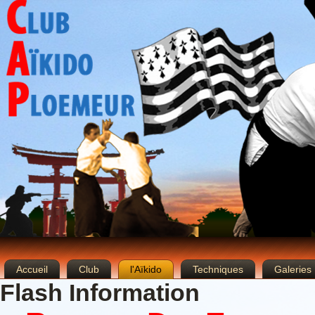
Accueil
Club
l'Aïkido
Techniques
Galeries
Flash Information