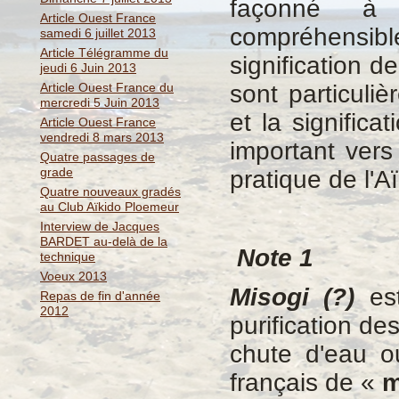
façonné à l
Article Ouest France
compréhensib
samedi 6 juillet 2013
Article Télégramme du
signification d
jeudi 6 Juin 2013
Article Ouest France du
sont particuli
mercredi 5 Juin 2013
et la significa
Article Ouest France
vendredi 8 mars 2013
important vers
Quatre passages de
grade
pratique de l'Aï
Quatre nouveaux gradés
au Club Aïkido Ploemeur
Interview de Jacques
BARDET au-delà de la
Note 1
technique
Voeux 2013
Misogi (?)
est
Repas de fin d'année
2012
purification de
chute d'eau o
français de «
m