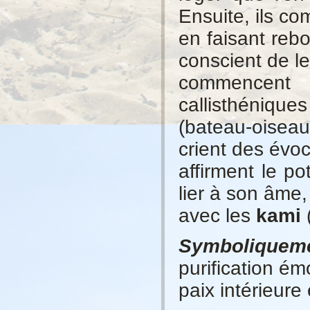
Ensuite, ils c
en faisant reb
conscient de l
commencent 
callisthéniqu
(bateau-oiseau
crient des évoc
affirment le po
lier à son âme,
avec les
kami
(
Symboliquem
purification ém
paix intérieure 