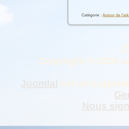
Catégorie :
Autour de l'aïk
C
Copyright © 2026 a
Joomla!
est un Logiciel
Gen
Nous signa