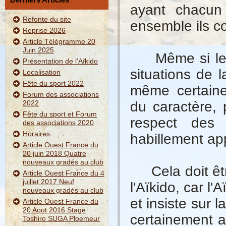
ayant chacun 
Refonte du site
ensemble ils co
Reprise 2026
Article Télégramme 20
Juin 2025
Même si les s
Présentation de l'Aïkido
situations de l
Localisation
Fête du sport 2022
même certaine
Forum des associations
2022
du caractère, 
Fête du sport et Forum
respect des 
des associations 2020
Horaires
habillement ap
Article Ouest France du
20 juin 2018 Quatre
nouveaux gradés au club
Cela doit être
Article Ouest France du 4
juillet 2017 Neuf
l'Aïkido, car l'
nouveaux gradés au club
et insiste sur l
Article Ouest France du
20 Aout 2016 Stage
certainement a
Toshiro SUGA Ploemeur