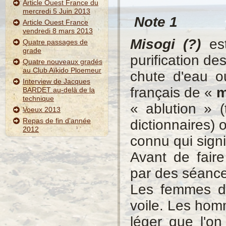
Article Ouest France du
mercredi 5 Juin 2013
Note 1
Article Ouest France
vendredi 8 mars 2013
Misogi (?)
est
Quatre passages de
grade
purification de
Quatre nouveaux gradés
au Club Aïkido Ploemeur
chute d'eau o
Interview de Jacques
français de «
m
BARDET au-delà de la
technique
« ablution » 
Voeux 2013
Repas de fin d'année
dictionnaires) 
2012
connu qui signif
Avant de fair
par des séances
Les femmes do
voile. Les ho
léger que l'