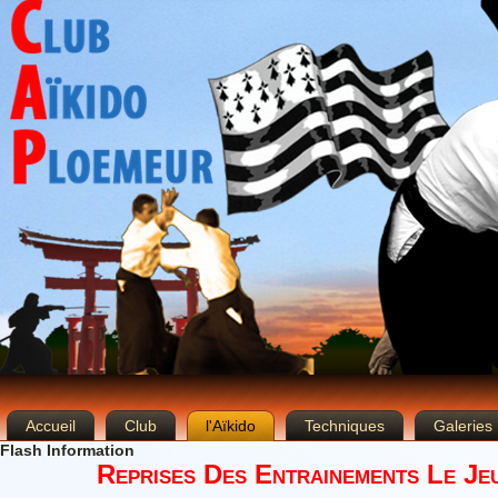
Accueil
Club
l'Aïkido
Techniques
Galeries
Flash Information
Reprises Des Entrainements Le Je