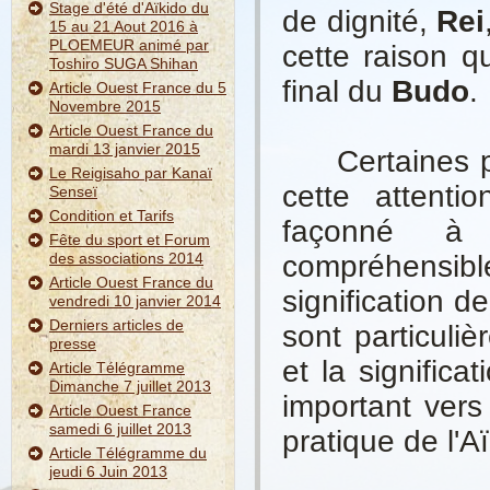
Stage d'été d'Aïkido du
de dignité,
Rei
15 au 21 Aout 2016 à
PLOEMEUR animé par
cette raison qu
Toshiro SUGA Shihan
final du
Budo
.
Article Ouest France du 5
Novembre 2015
Article Ouest France du
mardi 13 janvier 2015
Certaines per
Le Reigisaho par Kanaï
cette attentio
Senseï
Condition et Tarifs
façonné à l
Fête du sport et Forum
des associations 2014
compréhensib
Article Ouest France du
signification d
vendredi 10 janvier 2014
Derniers articles de
sont particuli
presse
et la significa
Article Télégramme
Dimanche 7 juillet 2013
important vers
Article Ouest France
samedi 6 juillet 2013
pratique de l'Aï
Article Télégramme du
jeudi 6 Juin 2013