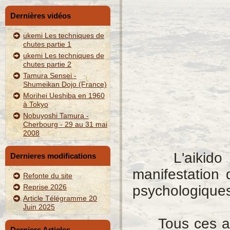
Dernières vidéos
ukemi Les techniques de
chutes partie 1
ukemi Les techniques de
chutes partie 2
Tamura Sensei -
Shumeikan Dojo (France)
Morihei Ueshiba en 1960
à Tokyo
Nobuyoshi Tamura -
Cherbourg - 29 au 31 mai
2008
L'aikido est
Dernieres modifications
manifestation
Refonte du site
Reprise 2026
psychologiques,
Article Télégramme 20
Juin 2025
Tous ces aspe
Derniers Articles