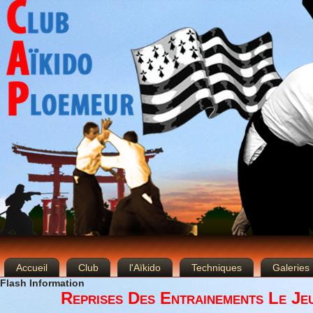
Accueil
Club
l'Aïkido
Techniques
Galeries
Flash Information
Reprises Des Entrainements Le Je