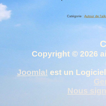
Catégorie :
Autour de l'aïk
C
Copyright © 2026 a
Joomla!
est un Logiciel
Gen
Nous signa