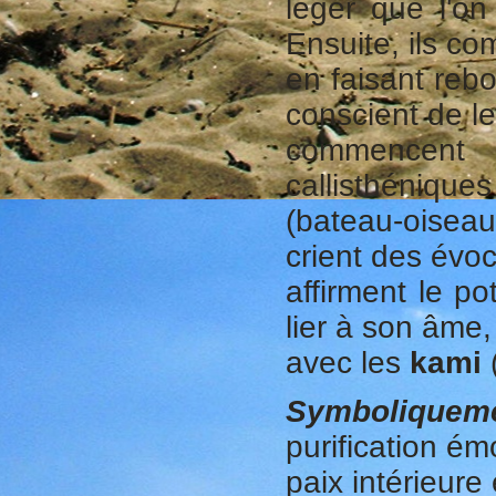
léger que l'
Ensuite, ils c
en faisant reb
conscient de l
commencent 
callisthéniqu
(bateau-oiseau
crient des évoc
affirment le po
lier à son âme,
avec les
kami
(
Symboliquem
purification ém
paix intérieure 