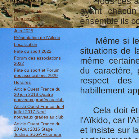
Tous ces aspe
ayant chacun 
Refonte du site
Reprise 2026
ensemble ils co
Article Télégramme 20
Juin 2025
Présentation de l'Aïkido
Même si les s
Localisation
situations de l
Fête du sport 2022
Forum des associations
même certaine
2022
du caractère, 
Fête du sport et Forum
des associations 2020
respect des 
Horaires
habillement ap
Article Ouest France du
20 juin 2018 Quatre
nouveaux gradés au club
Article Ouest France du 4
Cela doit être
juillet 2017 Neuf
nouveaux gradés au club
l'Aïkido, car l'
Article Ouest France du
et insiste sur l
20 Aout 2016 Stage
Toshiro SUGA Ploemeur