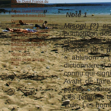
Article Ouest France du
mercredi 5 Juin 2013
Article Ouest France
Note 1
vendredi 8 mars 2013
Quatre passages de
Misogi (?)
est
grade
Quatre nouveaux gradés
purification de
au Club Aïkido Ploemeur
chute d'eau o
Interview de Jacques
BARDET au-delà de la
français de «
m
technique
Voeux 2013
« ablution » 
Repas de fin d'année
2012
dictionnaires) 
connu qui signif
Avant de fair
par des séances
Les femmes do
voile. Les ho