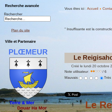
Recherche avancée
Vous êtes ici :
Accueil
Conta
Rechercher
" Insuffisante est la construc
Plan du site
Ville et Partenaire
PLŒMEUR
Le Reigisah
Créé le lundi 20 octobre 
Note utilisateur:
/ 6
Mauvais
Très
Le Re
Terre & Mer
Douar Ha Mor