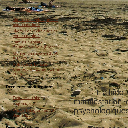
Dernières vidéos
ukemi Les techniques de
chutes partie 1
ukemi Les techniques de
chutes partie 2
Tamura Sensei -
Shumeikan Dojo (France)
Morihei Ueshiba en 1960
à Tokyo
Nobuyoshi Tamura -
Cherbourg - 29 au 31 mai
2008
Dernieres modifications
L'aikido est
Refonte du site
manifestation
Reprise 2026
psychologiques,
Article Télégramme 20
Juin 2025
Derniers Articles