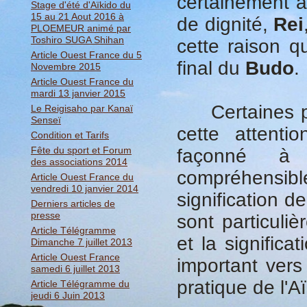
certainement a
Stage d'été d'Aïkido du
15 au 21 Aout 2016 à
de dignité,
Rei
PLOEMEUR animé par
Toshiro SUGA Shihan
cette raison qu
Article Ouest France du 5
final du
Budo
.
Novembre 2015
Article Ouest France du
mardi 13 janvier 2015
Certaines per
Le Reigisaho par Kanaï
Senseï
cette attentio
Condition et Tarifs
Fête du sport et Forum
façonné à l
des associations 2014
compréhensib
Article Ouest France du
vendredi 10 janvier 2014
signification d
Derniers articles de
presse
sont particuli
Article Télégramme
et la significa
Dimanche 7 juillet 2013
Article Ouest France
important vers
samedi 6 juillet 2013
pratique de l'Aï
Article Télégramme du
jeudi 6 Juin 2013