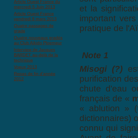
Article Ouest France du
et la significa
mercredi 5 Juin 2013
Article Ouest France
important vers
vendredi 8 mars 2013
Quatre passages de
pratique de l'Aï
grade
Quatre nouveaux gradés
au Club Aïkido Ploemeur
Interview de Jacques
Note 1
BARDET au-delà de la
technique
Misogi (?)
est
Voeux 2013
Repas de fin d'année
purification de
2012
chute d'eau o
français de «
m
« ablution » 
dictionnaires) 
connu qui signif
Avant de fair