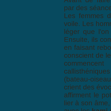
par des séances
Les femmes do
voile. Les ho
léger que l'
Ensuite, ils c
en faisant reb
conscient de l
commencent 
callisthéniqu
(bateau-oiseau
crient des évoc
affirment le po
lier à son âme,
avec les
kami
(