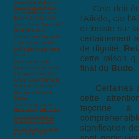
Stage d'été d'Aïkido du
Cela doit être
15 au 21 Aout 2016 à
PLOEMEUR animé par
l'Aïkido, car l'
Toshiro SUGA Shihan
Article Ouest France du 5
et insiste sur l
Novembre 2015
certainement a
Article Ouest France du
mardi 13 janvier 2015
de dignité,
Rei
Le Reigisaho par Kanaï
Senseï
cette raison qu
Condition et Tarifs
final du
Budo
.
Fête du sport et Forum
des associations 2014
Article Ouest France du
vendredi 10 janvier 2014
Certaines per
Derniers articles de
cette attentio
presse
Article Télégramme
façonné à l
Dimanche 7 juillet 2013
compréhensib
Article Ouest France
samedi 6 juillet 2013
signification d
Article Télégramme du
jeudi 6 Juin 2013
sont particuli