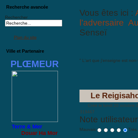
Recherche avancée
Vous êtes ici :
Rechercher
l’adversaire
Au
Senseï
Plan du site
Ville et Partenaire
" L'art que j'enseigne est non-
PLŒMEUR
Le Reigisah
Créé le lundi 20 octobre 
319467
Note utilisateu
Terre & Mer
Mauvais
Très
Douar Ha Mor