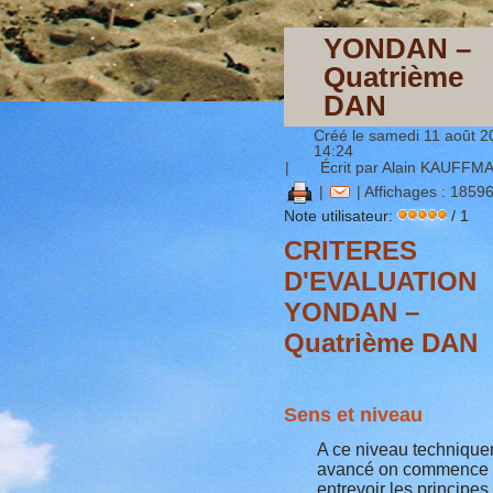
YONDAN –
Quatrième
DAN
Créé le samedi 11 août 2
14:24
|
Écrit par Alain KAUFFM
|
| Affichages : 1859
Note utilisateur:
/ 1
CRITERES
D'EVALUATION
YONDAN –
Quatrième DAN
Sens et niveau
A ce niveau techniqu
avancé on commence
entrevoir les principes