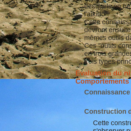
desquels on ne 
l'aïkido".
Cette connaiss
devront ensuite
mêmes outils da
Ces "outils con
en trois grande
trois types prin
Evaluation du ni
Comportements 
Connaissance 
Construction 
Cette constr
s'observer p