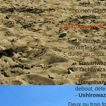
- nécessité 
concentratio
partenaire.
Déroulement de l
Les différents 
seront les suiv
durée au choix 
-
Suwariwa
-
Tachiwaza
sur coups f
-
Hanmihan
debout, déf
-
Ushirowa
Deux ou trois fo