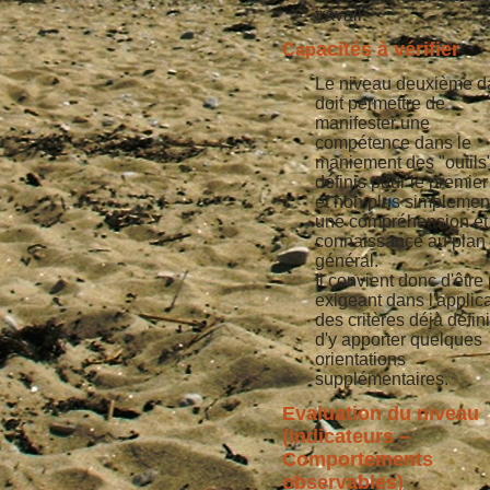
travail.
acités à vérifier
Cap
Le niveau deuxième d
doit permettre de
manifester une
compétence dans le
maniement des "outils
définis pour le premier
et non plus simplemen
une compréhension et
connaissance au plan
général.
Il convient donc d'être
exigeant dans l'applic
des critères déjà défini
d'y apporter quelques
orientations
supplémentaires.
Evaluation du niveau
(Indicateurs –
Comportements
observables)