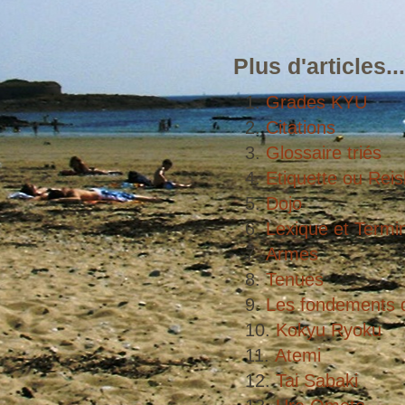
Plus d'articles...
Grades KYU
Citations
Glossaire triés
Etiquette ou Reis
Dojo
Lexique et Termi
Armes
Tenues
Les fondements d
Kokyu Ryoku
Atemi
Tai Sabaki