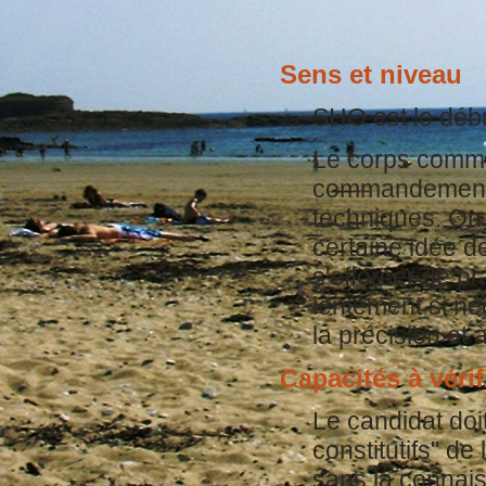
Sens et niveau
SHO est le déb
Le corps comme
commandements 
techniques. On
certaine idée de 
s'efforcer de p
lentement si né
la précision et à
acités à vérif
Cap
Le candidat doit
constitutifs" de 
sans la connai