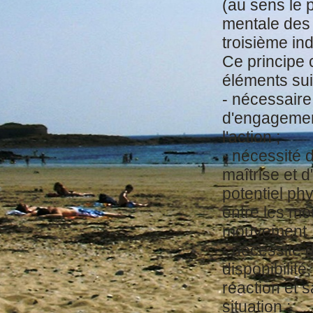
(au sens le 
mentale des 
troisième ind
Ce principe
éléments sui
- nécessaire
d'engagemen
l'action ;
- nécessité d
maîtrise et 
potentiel ph
entre les mo
mouvement
- nécessité 
disponibilité
réaction et s
situation ;