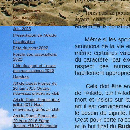
Refonte du site
Tous ces aspects s'
Reprise 2026
ayant chacun son i
Article Télégramme 20
ensemble ils constitu
Juin 2025
Présentation de l'Aïkido
Même si les sports
Localisation
situations de la vie 
Fête du sport 2022
même certaines val
Forum des associations
du caractère, par exe
2022
respect des autre
Fête du sport et Forum
des associations 2020
habillement appropri
Horaires
Article Ouest France du
Cela doit être encor
20 juin 2018 Quatre
de l'Aïkido, car l'Aïk
nouveaux gradés au club
mort et insiste sur l
Article Ouest France du 4
juillet 2017 Neuf
art il est certaineme
nouveaux gradés au club
le besoin de dignité,
Article Ouest France du
C'est pour cette raiso
20 Aout 2016 Stage
et le but final du
Bud
Toshiro SUGA Ploemeur