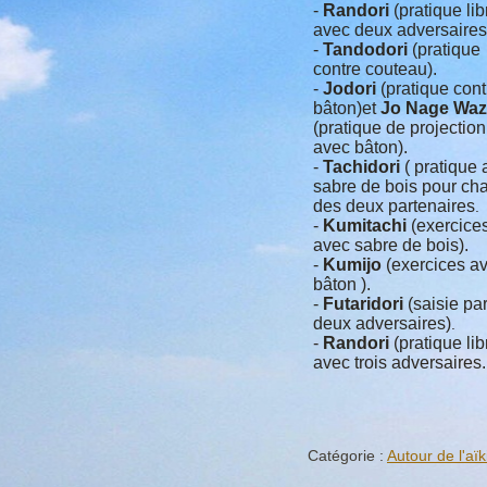
-
Randori
(pratique lib
avec deux adversaires
-
Tandodori
(pratique
contre couteau).
-
Jodori
(pratique cont
bâton)et
Jo
Nage
Waz
(pratique de projection
avec bâton).
-
Tachidori
( pratique 
sabre de bois pour ch
des deux partenaires
.
-
Kumitachi
(exercice
avec sabre de bois).
-
Kumijo
(exercices a
bâton ).
-
Futaridori
(saisie pa
deux adversaires)
.
-
Randori
(pratique lib
avec trois adversaires.
Catégorie :
Autour de l'aïk