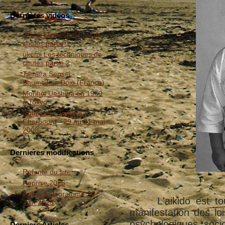
Dernières vidéos
ukemi Les techniques de
chutes partie 1
ukemi Les techniques de
chutes partie 2
Tamura Sensei -
Shumeikan Dojo (France)
Morihei Ueshiba en 1960
à Tokyo
Nobuyoshi Tamura -
Cherbourg - 29 au 31 mai
2008
Dernieres modifications
Refonte du site
Reprise 2026
Article Télégramme 20
L'aikido est tout
Juin 2025
manifestation des l
psychologiques, socio
Derniers Articles