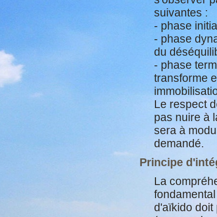
suivantes :
- phase init
- phase dyna
du déséquilib
- phase term
transforme e
immobilisatio
Le respect d
pas nuire à l
sera à modul
demandé.
Principe d'inté
La compréhen
fondamental 
d'aïkido doit