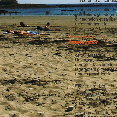
- la sérénité du candida
- la capacité du candid
exprimer sa qualité de
perception, son degré
d'intégration et sa libe
de maniement des
principes de la discipli
Déroulement de
l'interrogation
Pour permettre d'évalu
ce qui est requis,
l'interrogation devra s
dérouler dans une for
légèrement différente 
grades précédents.
Elle tentera d'équilibrer
- les demandes formu
en précisant la forme
d'attaque et la techniq
requise.
- les demandes de
Jyu