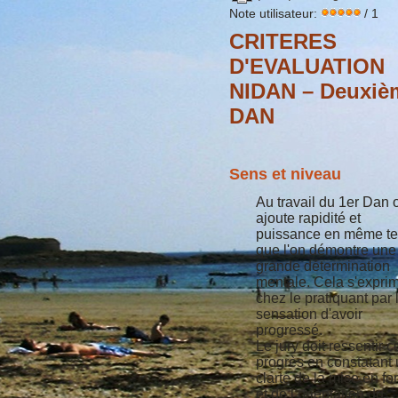
Note utilisateur:
/ 1
CRITERES
D'EVALUATION
NIDAN – Deuxiè
DAN
Sens et niveau
Au travail du 1er Dan 
ajoute rapidité et
puissance en même t
que l'on démontre une
grande détermination
mentale. Cela s'expri
chez le pratiquant par 
sensation d'avoir
progressé.
Le jury doit ressentir c
progrès en constatant
clarté de la mise en f
et de l’orientation du