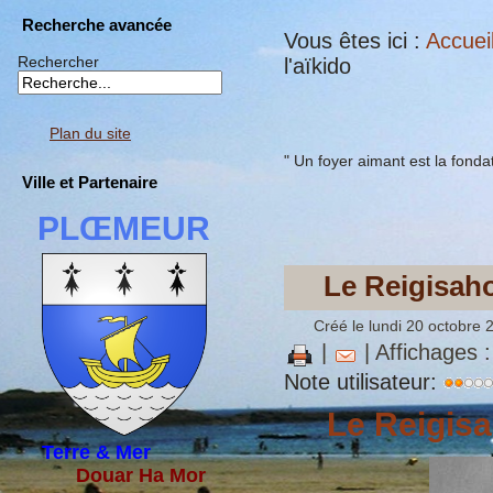
Recherche avancée
Vous êtes ici :
Accuei
Rechercher
l'aïkido
Plan du site
" Un foyer aimant est la fondat
Ville et Partenaire
PLŒMEUR
Le Reigisah
Créé le lundi 20 octobre 
|
| Affichages 
Note utilisateur:
Le Reigisa
Terre & Mer
Douar Ha Mor