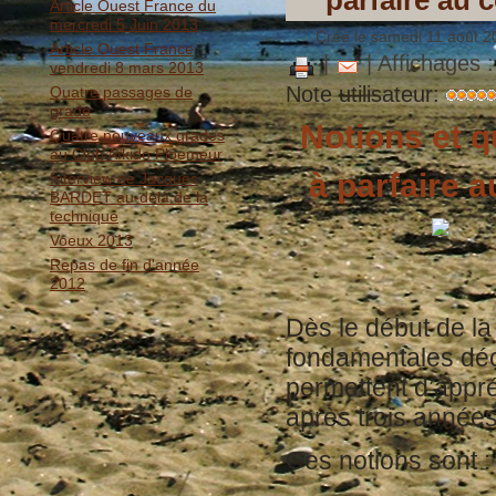
parfaire au 
Article Ouest France du
mercredi 5 Juin 2013
Créé le samedi 11 août 2
Article Ouest France
|
| Affichages 
vendredi 8 mars 2013
Note utilisateur:
Quatre passages de
grade
Notions et 
Quatre nouveaux gradés
au Club Aïkido Ploemeur
à parfaire a
Interview de Jacques
BARDET au-delà de la
technique
Voeux 2013
Repas de fin d'année
2012
Dès le début de la 
fondamentales décr
permettent d’appr
après trois années
Ces notions sont :