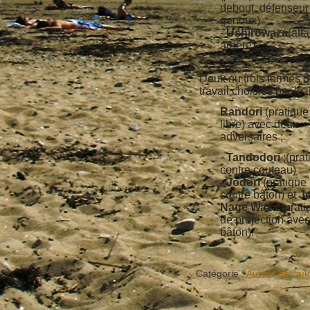
debout, défenseur
genoux)
-
Ushirowaza
(att
arrière)
Deux ou trois formes 
travail choisies par le j
Randori
(pratique
libre) avec deux
adversaires ;
-
Tandodori
;(prat
contre couteau)
-
Jodori
(pratique
contre bâton) et
J
Nage Waza
(prati
de projection avec
bâton).
Catégorie :
Autour de l'aïk