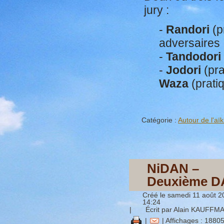
jury :
-
Randori
(p
adversaires
-
Tandodori
-
Jodori
(pra
Waza
(prati
Catégorie :
Autour de l'aïk
NiDAN –
Deuxième 
Créé le samedi 11 août 2
14:24
|
Écrit par Alain KAUFFM
|
| Affichages : 1880