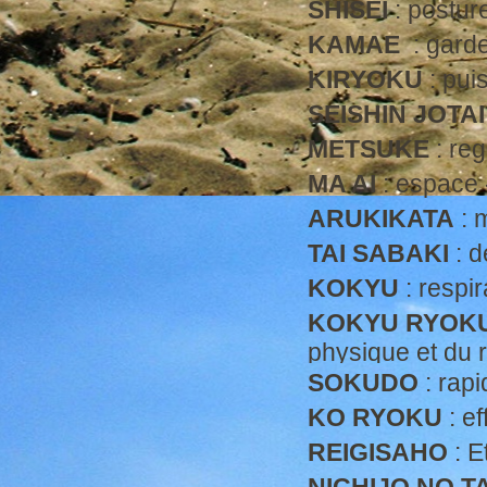
SHISEI
: postur
KAMAE
: gard
KIRYOKU
: pui
SEISHIN JOTAI
METSUKE
: reg
MA AI
: espace 
ARUKIKATA
: 
TAI SABAKI
: d
KOKYU
: respir
KOKYU RYOK
physique et du 
SOKUDO
: rapi
KO RYOKU
: ef
REIGISAHO
: E
NICHIJO NO T