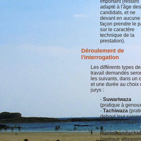
important (restant
adapté à l'âge des
candidats, et ne
devant en aucune
façon prendre le 
sur le caractère
technique de la
prestation).
Déroulement de
l'interrogation
Les différents types de
travail demandés sero
les suivants, dans un 
et une durée au choix
jurys :
-
Suwariwaza
(pratique à genou
-
Tachiwaza
(prat
debout )sur saisie
sur coups frappés
-
Hanmihandachi
(pratique attaquan