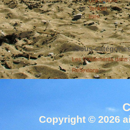
Ura Omote
Tenkan
Irimi
Sous-catégorie
Les fondements dans l
Réflexions
C
Copyright © 2026 a