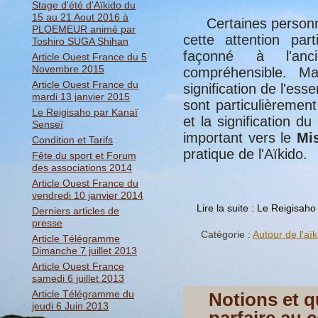
Stage d'été d'Aïkido du
15 au 21 Aout 2016 à
Certaines personne
PLOEMEUR animé par
cette attention part
Toshiro SUGA Shihan
façonné à l'anci
Article Ouest France du 5
Novembre 2015
compréhensible. M
Article Ouest France du
signification de l'es
mardi 13 janvier 2015
sont particulièremen
Le Reigisaho par Kanaï
et la signification du
Senseï
important vers le
Mi
Condition et Tarifs
pratique de l'Aïkido.
Fête du sport et Forum
des associations 2014
Article Ouest France du
vendredi 10 janvier 2014
Lire la suite : Le Reigisah
Derniers articles de
presse
Catégorie :
Autour de l'aïk
Article Télégramme
Dimanche 7 juillet 2013
Article Ouest France
samedi 6 juillet 2013
Article Télégramme du
Notions et q
jeudi 6 Juin 2013