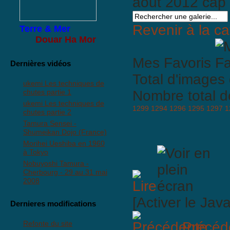
aout 2012 cap
Revenir à la ca
Terre & Mer
Douar Ha Mor
Mes Favoris
Dernières vidéos
Total d'images 
ukemi Les techniques de
chutes partie 1
Nombre total d
ukemi Les techniques de
1299
1294
1296
1295
1297
1
chutes partie 2
Tamura Sensei -
Shumeikan Dojo (France)
Morihei Ueshiba en 1960
à Tokyo
Nobuyoshi Tamura -
Cherbourg - 29 au 31 mai
2008
[Activer le Jav
Dernieres modifications
Refonte du site
Précéd