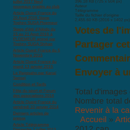
396.18 KB (725 x 504 px)
juillet 2017 Neuf
Auteur
nouveaux gradés au club
Télégramme
Article Ouest France du
Taille du fichier d'origine
20 Aout 2016 Stage
2,455.60 KB (2016 x 1402 px)
Toshiro SUGA Ploemeur
Votes de l'
Stage d'été d'Aïkido du
15 au 21 Aout 2016 à
PLOEMEUR animé par
Partager ce
Toshiro SUGA Shihan
Article Ouest France du 5
Novembre 2015
Commentaire
Article Ouest France du
Il n'y a pas encore de commen
mardi 13 janvier 2015
Envoyer à u
Le Reigisaho par Kanaï
Senseï
Condition et Tarifs
Total d'images 
Fête du sport et Forum
des associations 2014
Nombre total d
Article Ouest France du
BBCode est
activé
vendredi 10 janvier 2014
Revenir à la ca
Derniers articles de
Accueil
»
Arti
presse
Article Télégramme
2012 cap
Dimanche 7 juillet 2013