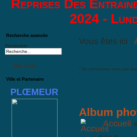
Reprises Des Entrain
2024 - Lund
Recherche avancée
Vous êtes ici :
Rechercher
Plan du site
" Ne comprenez-vous pas que v
"
Ville et Partenaire
PLŒMEUR
Album pho
Accueil