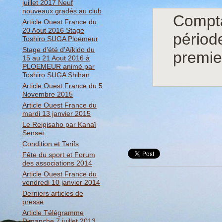
juillet 2017 Neuf
nouveaux gradés au club
Compta
Article Ouest France du
20 Aout 2016 Stage
période
Toshiro SUGA Ploemeur
Stage d'été d'Aïkido du
premier
15 au 21 Aout 2016 à
PLOEMEUR animé par
Toshiro SUGA Shihan
Article Ouest France du 5
Novembre 2015
Article Ouest France du
mardi 13 janvier 2015
Le Reigisaho par Kanaï
Senseï
Condition et Tarifs
Fête du sport et Forum
des associations 2014
Article Ouest France du
vendredi 10 janvier 2014
Derniers articles de
presse
Article Télégramme
Dimanche 7 juillet 2013