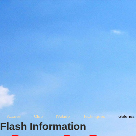
Accueil
Club
l'Aïkido
Techniques
Galeries
Flash Information