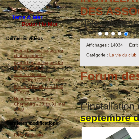
DES ASSO
Terre & Mer
Note utilisateu
Douar Ha Mor
Mauvais
Très
Dernières vidéos
Affichages : 14034
Écri
ukemi Les techniques de
Catégorie :
La vie du club
chutes partie 1
ukemi Les techniques de
chutes partie 2
Forum des
Tamura Sensei -
Shumeikan Dojo (France)
Morihei Ueshiba en 1960
à Tokyo
Nobuyoshi Tamura -
L'installation
Cherbourg - 29 au 31 mai
2008
septembre d
Dernieres modifications
Refonte du site