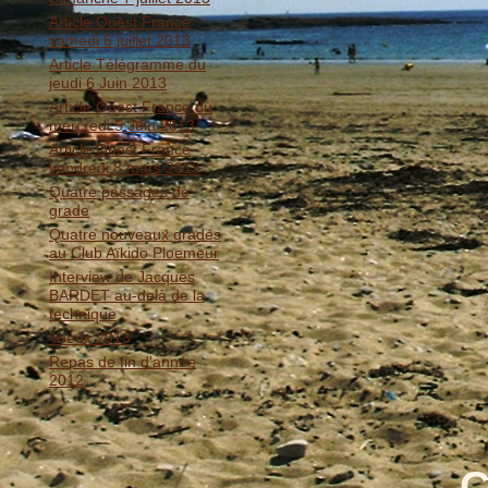
Article Ouest France
samedi 6 juillet 2013
Article Télégramme du
jeudi 6 Juin 2013
Article Ouest France du
mercredi 5 Juin 2013
Article Ouest France
vendredi 8 mars 2013
Quatre passages de
grade
Quatre nouveaux gradés
au Club Aïkido Ploemeur
Interview de Jacques
BARDET au-delà de la
technique
Voeux 2013
Repas de fin d'année
2012
C