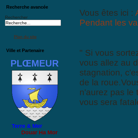
Recherche avancée
Vous êtes ici :
Rechercher
Pendant les v
Plan du site
Ville et Partenaire
" Si vous sortez
vous allez au d
PLŒMEUR
stagnation, c'e
de la roue.Vous
n'aurez pas le 
vous sera fatal
Terre & Mer
Douar Ha Mor