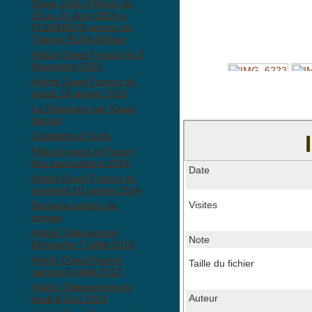
Stage d'été d'Aïkido du
15 au 21 Aout 2016 à
PLOEMEUR animé par
Toshiro SUGA Shihan
Article Ouest France du 5
Novembre 2015
Article Ouest France du
mardi 13 janvier 2015
Le Reigisaho par Kanaï
Senseï
Condition et Tarifs
Fête du sport et Forum
des associations 2014
Date
Article Ouest France du
vendredi 10 janvier 2014
Visites
Derniers articles de
presse
Article Télégramme
Note
Dimanche 7 juillet 2013
Article Ouest France
Taille du fichier
samedi 6 juillet 2013
Article Télégramme du
Auteur
jeudi 6 Juin 2013