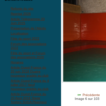
Refonte du site
Reprise 2026
Article Télégramme 20
Juin 2025
Présentation de l'Aïkido
Localisation
Fête du sport 2022
Forum des associations
2022
Fête du sport et Forum
des associations 2020
Horaires
Article Ouest France du
20 juin 2018 Quatre
nouveaux gradés au club
Article Ouest France du 4
juillet 2017 Neuf
nouveaux gradés au club
Article Ouest France du
Précédente
20 Aout 2016 Stage
Image 6 sur 103
Toshiro SUGA Ploemeur