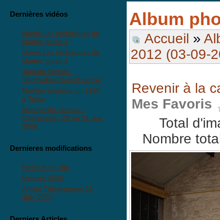
Album pho
Dernières vidéos
ukemi Les techniques de
Accueil
»
Al
chutes partie 1
2012 (03-09-2
ukemi Les techniques de
chutes partie 2
Tamura Sensei -
Shumeikan Dojo (France)
Revenir à la c
Morihei Ueshiba en 1960
à Tokyo
Mes Favoris
Nobuyoshi Tamura -
Cherbourg - 29 au 31 mai
Total d'i
2008
Nombre total
Dernieres modifications
Refonte du site
Reprise 2026
Article Télégramme 20
Juin 2025
Derniers Articles