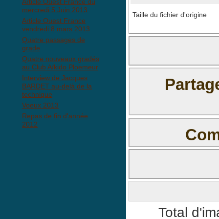
Article Ouest France du
mercredi 5 Juin 2013
Taille du fichier d'origine
Article Ouest France
vendredi 8 mars 2013
Quatre passages de
grade
Quatre nouveaux gradés
au Club Aïkido Ploemeur
Interview de Jacques
Partag
BARDET au-delà de la
technique
Voeux 2013
Repas de fin d'année
2012
Comm
Il n'y a pas e
BBCode est
activé
Total d'i