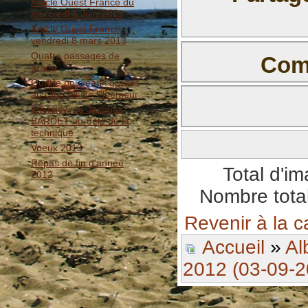
Article Ouest France du
mercredi 5 Juin 2013
Article Ouest France
vendredi 8 mars 2013
Quatre passages de
Comm
grade
Quatre nouveaux gradés
Il n'y a pas e
au Club Aïkido Ploemeur
Interview de Jacques
BARDET au-delà de la
technique
Voeux 2013
BBCode est
activé
Repas de fin d'année
Total d'i
2012
Nombre total
Revenir à la c
Accueil
»
Al
2012 (03-09-2