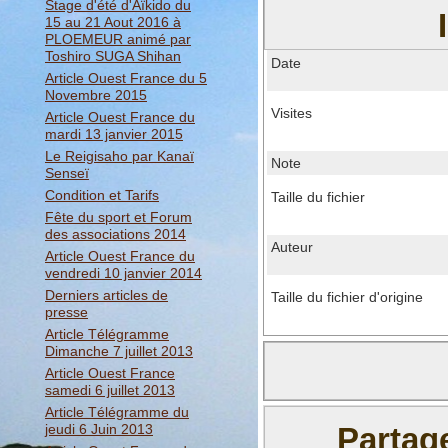
Stage d'été d'Aïkido du
15 au 21 Aout 2016 à
PLOEMEUR animé par
Toshiro SUGA Shihan
Date
Article Ouest France du 5
Novembre 2015
Visites
Article Ouest France du
mardi 13 janvier 2015
Le Reigisaho par Kanaï
Note
Senseï
Condition et Tarifs
Taille du fichier
Fête du sport et Forum
des associations 2014
Auteur
Article Ouest France du
vendredi 10 janvier 2014
Derniers articles de
Taille du fichier d'origine
presse
Article Télégramme
Dimanche 7 juillet 2013
Article Ouest France
samedi 6 juillet 2013
Article Télégramme du
jeudi 6 Juin 2013
Partag