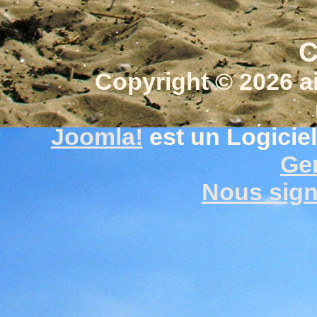
C
Copyright © 2026 a
Joomla!
est un Logiciel
Gen
Nous signa