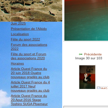
Refonte du site
Reprise 2026
Article Télégramme 20
Juin 2025
Présentation de l'Aïkido
Localisation
Fête du sport 2022
Forum des associations
2022
Fête du sport et Forum
Précédente
des associations 2020
Image 30 sur 103
Horaires
Article Ouest France du
20 juin 2018 Quatre
nouveaux gradés au club
Article Ouest France du 4
juillet 2017 Neuf
nouveaux gradés au club
Article Ouest France du
20 Aout 2016 Stage
Toshiro SUGA Ploemeur