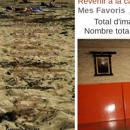
Revenir à la c
Mes Favoris
Dernières vidéos
Total d'i
ukemi Les techniques de
chutes partie 1
Nombre total
ukemi Les techniques de
chutes partie 2
Tamura Sensei -
Shumeikan Dojo (France)
Morihei Ueshiba en 1960
à Tokyo
Nobuyoshi Tamura -
Cherbourg - 29 au 31 mai
2008
Dernieres modifications
Refonte du site
Reprise 2026
Article Télégramme 20
Juin 2025
Derniers Articles