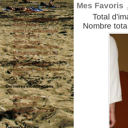
Mes Favoris
Dernières vidéos
Total d'i
ukemi Les techniques de
Nombre total
chutes partie 1
ukemi Les techniques de
chutes partie 2
Tamura Sensei -
Shumeikan Dojo (France)
Morihei Ueshiba en 1960
à Tokyo
Nobuyoshi Tamura -
Cherbourg - 29 au 31 mai
2008
Dernieres modifications
Refonte du site
Reprise 2026
Article Télégramme 20
Juin 2025
Derniers Articles