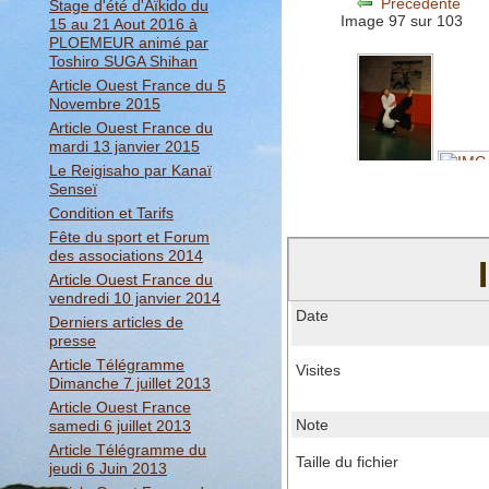
Précédente
Stage d'été d'Aïkido du
Image 97 sur 103
15 au 21 Aout 2016 à
PLOEMEUR animé par
Toshiro SUGA Shihan
Article Ouest France du 5
Novembre 2015
Article Ouest France du
mardi 13 janvier 2015
Le Reigisaho par Kanaï
Senseï
Condition et Tarifs
Fête du sport et Forum
des associations 2014
Article Ouest France du
vendredi 10 janvier 2014
Date
Derniers articles de
presse
Article Télégramme
Visites
Dimanche 7 juillet 2013
Article Ouest France
Note
samedi 6 juillet 2013
Article Télégramme du
Taille du fichier
jeudi 6 Juin 2013