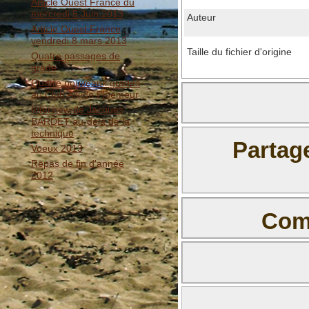
Article Ouest France du
mercredi 5 Juin 2013
Auteur
Article Ouest France
vendredi 8 mars 2013
Taille du fichier d'origine
Quatre passages de
grade
Quatre nouveaux gradés
au Club Aïkido Ploemeur
Interview de Jacques
BARDET au-delà de la
technique
Partag
Voeux 2013
Repas de fin d'année
2012
Comm
Il n'y a pas e
BBCode est
activé