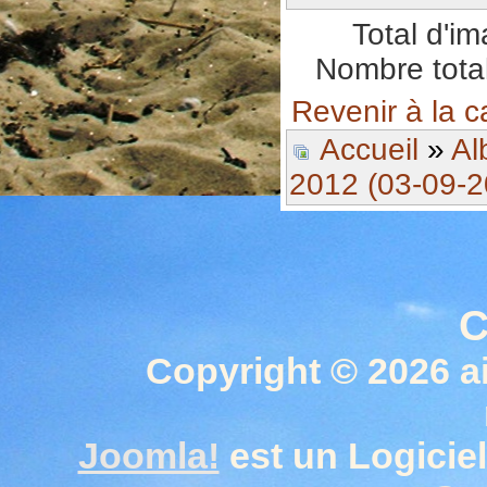
Total d'i
Nombre total
Revenir à la c
Accueil
»
Al
2012 (03-09-2
C
Copyright © 2026 a
Joomla!
est un Logiciel