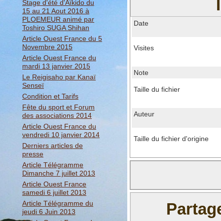
Stage d'été d'Aïkido du
15 au 21 Aout 2016 à
PLOEMEUR animé par
Date
Toshiro SUGA Shihan
Article Ouest France du 5
Novembre 2015
Visites
Article Ouest France du
mardi 13 janvier 2015
Note
Le Reigisaho par Kanaï
Senseï
Taille du fichier
Condition et Tarifs
Fête du sport et Forum
Auteur
des associations 2014
Article Ouest France du
vendredi 10 janvier 2014
Taille du fichier d'origine
Derniers articles de
presse
Article Télégramme
Dimanche 7 juillet 2013
Article Ouest France
samedi 6 juillet 2013
Article Télégramme du
Partag
jeudi 6 Juin 2013