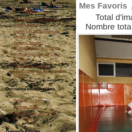
Mes Favoris
Dernières vidéos
Total d'i
ukemi Les techniques de
Nombre total
chutes partie 1
ukemi Les techniques de
chutes partie 2
Tamura Sensei -
Shumeikan Dojo (France)
Morihei Ueshiba en 1960
à Tokyo
Nobuyoshi Tamura -
Cherbourg - 29 au 31 mai
2008
Dernieres modifications
Refonte du site
Reprise 2026
Article Télégramme 20
Juin 2025
Derniers Articles