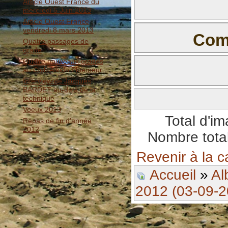
Article Ouest France du
mercredi 5 Juin 2013
Article Ouest France
vendredi 8 mars 2013
Comm
Quatre passages de
grade
Il n'y a pas e
Quatre nouveaux gradés
au Club Aïkido Ploemeur
Interview de Jacques
BARDET au-delà de la
technique
BBCode est
activé
Voeux 2013
Total d'i
Repas de fin d'année
2012
Nombre total
Revenir à la c
Accueil
»
Al
2012 (03-09-2