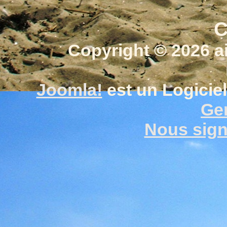
C
Copyright © 2026 a
Joomla!
est un Logiciel
Gen
Nous signa