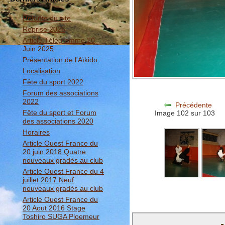
Refonte du site
Reprise 2026
Article Télégramme 20
Juin 2025
Présentation de l'Aïkido
Localisation
Fête du sport 2022
Forum des associations
2022
Précédente
Fête du sport et Forum
Image 102 sur 103
des associations 2020
Horaires
Article Ouest France du
20 juin 2018 Quatre
nouveaux gradés au club
Article Ouest France du 4
juillet 2017 Neuf
nouveaux gradés au club
Article Ouest France du
20 Aout 2016 Stage
Toshiro SUGA Ploemeur