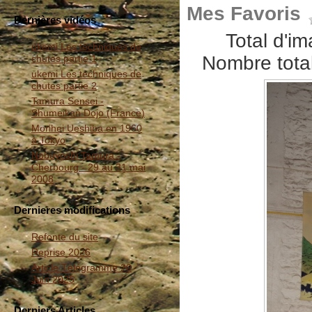
Mes Favoris
Dernières vidéos
Total d'i
ukemi Les techniques de
Nombre total
chutes partie 1
ukemi Les techniques de
chutes partie 2
Tamura Sensei -
Shumeikan Dojo (France)
Morihei Ueshiba en 1960
à Tokyo
Nobuyoshi Tamura -
Cherbourg - 29 au 31 mai
2008
Dernieres modifications
Refonte du site
Reprise 2026
Article Télégramme 20
Juin 2025
Derniers Articles