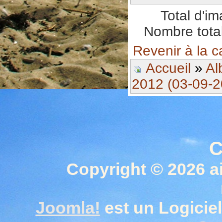
Total d'i
Nombre total
Revenir à la c
Accueil
»
Al
2012 (03-09-2
C
Copyright © 2026 a
Joomla!
est un Logiciel