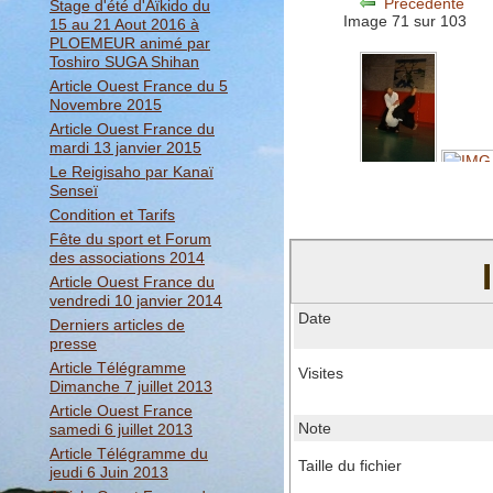
Précédente
Stage d'été d'Aïkido du
Image 71 sur 103
15 au 21 Aout 2016 à
PLOEMEUR animé par
Toshiro SUGA Shihan
Article Ouest France du 5
Novembre 2015
Article Ouest France du
mardi 13 janvier 2015
Le Reigisaho par Kanaï
Senseï
Condition et Tarifs
Fête du sport et Forum
des associations 2014
Article Ouest France du
vendredi 10 janvier 2014
Date
Derniers articles de
presse
Article Télégramme
Visites
Dimanche 7 juillet 2013
Article Ouest France
Note
samedi 6 juillet 2013
Article Télégramme du
Taille du fichier
jeudi 6 Juin 2013