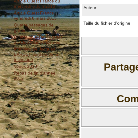
Article Ouest France du
mercredi 5 Juin 2013
Auteur
Article Ouest France
vendredi 8 mars 2013
Taille du fichier d'origine
Quatre passages de
grade
Quatre nouveaux gradés
au Club Aïkido Ploemeur
Interview de Jacques
BARDET au-delà de la
technique
Partag
Voeux 2013
Repas de fin d'année
2012
Comm
Il n'y a pas e
BBCode est
activé