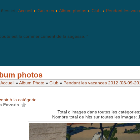
êtes ici :
Accueil
Galeries
Album photos
Club
Pendant les vac
 doute est le commencement de la sagesse. "
bum photos
Accueil
»
Album Photo
»
Club
»
Pendant les vacances 2012 (03-09-20
enir à la catégorie
s Favoris
Total d'images dans toutes les catégories
Nombre total de hits sur toutes les images: