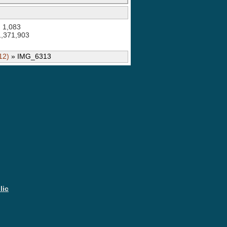
: 1,083
 1,371,903
12)
» IMG_6313
Joomla CAPTCHA
lic