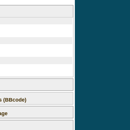
ms (BBcode)
age
 le premier commentaire !