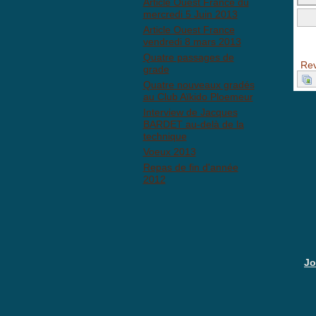
Article Ouest France du
mercredi 5 Juin 2013
Article Ouest France
BB
vendredi 8 mars 2013
Quatre passages de
Rev
grade
Quatre nouveaux gradés
au Club Aïkido Ploemeur
Interview de Jacques
BARDET au-delà de la
technique
Voeux 2013
Repas de fin d'année
2012
Jo