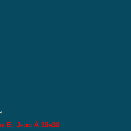
or
di Et Jeudi À 19h30