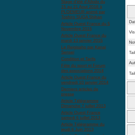
Stage d'été d'Aïkido du
15 au 21 Aout 2016 à
PLOEMEUR animé par
Toshiro SUGA Shihan
Da
Article Ouest France du 5
Novembre 2015
Vis
Article Ouest France du
mardi 13 janvier 2015
No
Le Reigisaho par Kanaï
Senseï
Tai
Condition et Tarifs
Au
Fête du sport et Forum
des associations 2014
Tai
Article Ouest France du
vendredi 10 janvier 2014
Derniers articles de
presse
Article Télégramme
Dimanche 7 juillet 2013
Article Ouest France
samedi 6 juillet 2013
Article Télégramme du
jeudi 6 Juin 2013