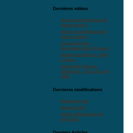
Dernières vidéos
ukemi Les techniques de
chutes partie 1
ukemi Les techniques de
chutes partie 2
Tamura Sensei -
Shumeikan Dojo (France)
Morihei Ueshiba en 1960
à Tokyo
Nobuyoshi Tamura -
Cherbourg - 29 au 31 mai
2008
Dernieres modifications
Refonte du site
Reprise 2026
Article Télégramme 20
Juin 2025
Derniers Articles