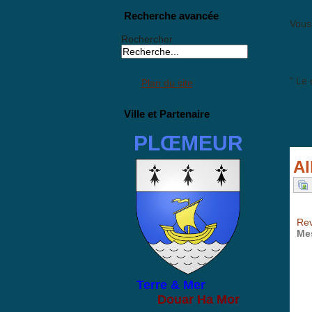
Recherche avancée
Vous 
Rechercher
" Le
Plan du site
Ville et Partenaire
PLŒMEUR
Al
Rev
Me
Terre & Mer
Douar Ha Mor