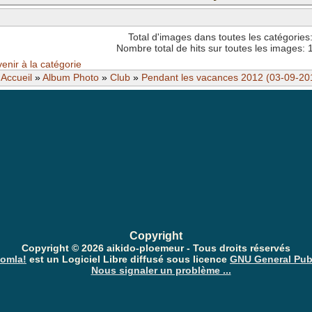
Total d'images dans toutes les catégories
Code est
activé
Nombre total de hits sur toutes les images:
enir à la catégorie
Accueil
»
Album Photo
»
Club
»
Pendant les vacances 2012 (03-09-20
Anti-Spam: Complètez le PUZZLE
Copyright
Copyright © 2026 aikido-ploemeur - Tous droits réservés
omla!
est un Logiciel Libre diffusé sous licence
GNU General Pub
Nous signaler un problème ...