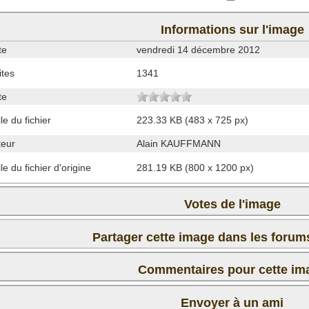
Informations sur l'image
te
vendredi 14 décembre 2012
ites
1341
te
lle du fichier
223.33 KB (483 x 725 px)
teur
Alain KAUFFMANN
lle du fichier d'origine
281.19 KB (800 x 1200 px)
Votes de l'image
Partager cette image dans les foru
Commentaires pour cette im
Il n'y a pas encore de commentaire pour cette image. Postez
Envoyer à un ami