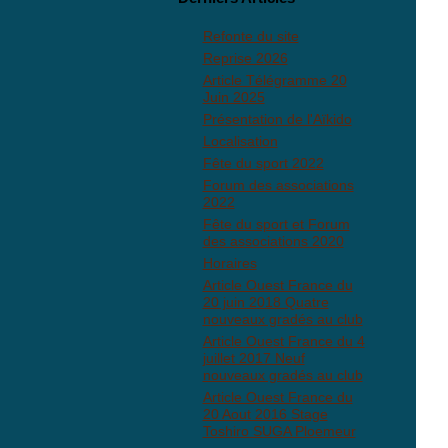
Refonte du site
Reprise 2026
Article Télégramme 20
Juin 2025
Présentation de l'Aïkido
Localisation
Fête du sport 2022
Forum des associations
2022
Fête du sport et Forum
des associations 2020
Horaires
Article Ouest France du
20 juin 2018 Quatre
nouveaux gradés au club
Article Ouest France du 4
juillet 2017 Neuf
nouveaux gradés au club
Article Ouest France du
20 Aout 2016 Stage
Toshiro SUGA Ploemeur