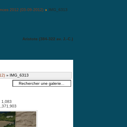
ances 2012 (03-09-2012)
IMG_6313
Aristote (384-322 av. J.-C.)
12)
» IMG_6313
: 1,083
 1,371,903