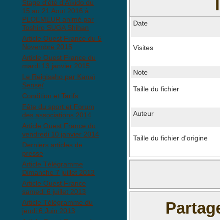
Stage d'été d'Aïkido du
15 au 21 Aout 2016 à
PLOEMEUR animé par
Date
Toshiro SUGA Shihan
Article Ouest France du 5
Novembre 2015
Visites
Article Ouest France du
mardi 13 janvier 2015
Note
Le Reigisaho par Kanaï
Senseï
Taille du fichier
Condition et Tarifs
Fête du sport et Forum
Auteur
des associations 2014
Article Ouest France du
vendredi 10 janvier 2014
Taille du fichier d'origine
Derniers articles de
presse
Article Télégramme
Dimanche 7 juillet 2013
Article Ouest France
samedi 6 juillet 2013
Article Télégramme du
Partag
jeudi 6 Juin 2013