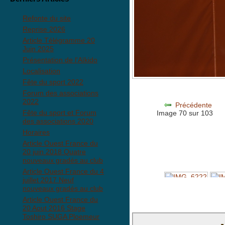
Refonte du site
Reprise 2026
Article Télégramme 20
Juin 2025
Présentation de l'Aïkido
Localisation
Fête du sport 2022
Forum des associations
2022
Précédente
Fête du sport et Forum
Image 70 sur 103
des associations 2020
Horaires
Article Ouest France du
20 juin 2018 Quatre
nouveaux gradés au club
Article Ouest France du 4
juillet 2017 Neuf
nouveaux gradés au club
Article Ouest France du
20 Aout 2016 Stage
Toshiro SUGA Ploemeur