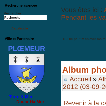
Recherche avancée
Vous êtes ici :
Rechercher
Pendant les v
Plan du site
Ville et Partenaire
" Nul ne peut m'enlever ma fo
PLŒMEUR
Album pho
Accueil
»
Al
2012 (03-09-2
Terre & Mer
Revenir à la c
Douar Ha Mor