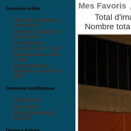
Mes Favoris
Dernières vidéos
Total d'i
ukemi Les techniques de
Nombre total
chutes partie 1
ukemi Les techniques de
chutes partie 2
Tamura Sensei -
Shumeikan Dojo (France)
Morihei Ueshiba en 1960
à Tokyo
Nobuyoshi Tamura -
Cherbourg - 29 au 31 mai
2008
Dernieres modifications
Refonte du site
Reprise 2026
Article Télégramme 20
Juin 2025
Derniers Articles