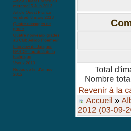
Article Ouest France du
mercredi 5 Juin 2013
Article Ouest France
vendredi 8 mars 2013
Comm
Quatre passages de
grade
Il n'y a pas e
Quatre nouveaux gradés
au Club Aïkido Ploemeur
Interview de Jacques
BARDET au-delà de la
technique
BBCode est
activé
Voeux 2013
Total d'i
Repas de fin d'année
2012
Nombre total
Revenir à la c
Accueil
»
Al
2012 (03-09-2