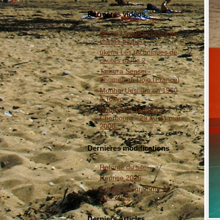
Dernières vidéos
ukemi Les techniques de
chutes partie 1
ukemi Les techniques de
chutes partie 2
Tamura Sensei -
Shumeikan Dojo (France)
Morihei Ueshiba en 1960
à Tokyo
Nobuyoshi Tamura -
Cherbourg - 29 au 31 mai
2008
Dernieres modifications
Refonte du site
Reprise 2026
Article Télégramme 20
Juin 2025
Derniers Articles