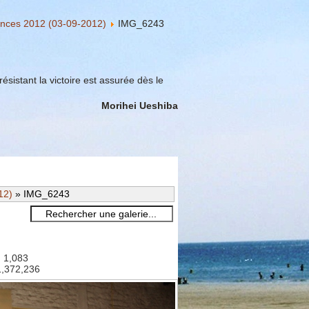
ances 2012 (03-09-2012)
IMG_6243
ésistant la victoire est assurée dès le
Morihei Ueshiba
12)
» IMG_6243
: 1,083
 1,372,236