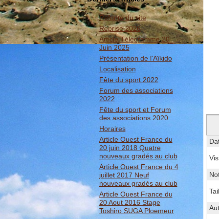
Refonte du site
Reprise 2026
Article Télégramme 20
Juin 2025
Présentation de l'Aïkido
Localisation
Fête du sport 2022
Forum des associations
2022
Fête du sport et Forum
des associations 2020
Horaires
Article Ouest France du
Da
20 juin 2018 Quatre
nouveaux gradés au club
Vis
Article Ouest France du 4
No
juillet 2017 Neuf
nouveaux gradés au club
Tai
Article Ouest France du
20 Aout 2016 Stage
Au
Toshiro SUGA Ploemeur