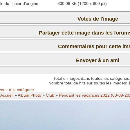
lle du fichier d'origine
300.06 KB (1200 x 800 px)
Votes de l'image
Partager cette image dans les foru
Commentaires pour cette im
Il n'y a pas encore de commentaire pour cette image. Postez
Envoyer à un ami
Total d'images dans toutes les catégories
Code est
activé
Nombre total de hits sur toutes les images:
enir à la catégorie
Accueil
»
Album Photo
»
Club
»
Pendant les vacances 2012 (03-09-20
Anti-Spam: Complètez le PUZZLE