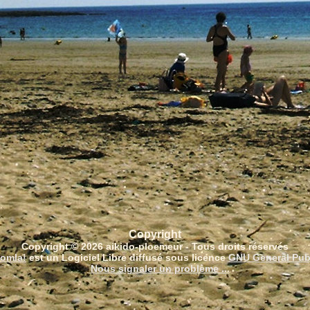
Copyright
Copyright © 2026 aikido-ploemeur - Tous droits réservés
omla!
est un Logiciel Libre diffusé sous licence
GNU General Pub
Nous signaler un problème ...