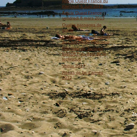
Article Ouest France du
mercredi 5 Juin 2013
Article Ouest France
vendredi 8 mars 2013
Quatre passages de
grade
Quatre nouveaux gradés
au Club Aïkido Ploemeur
Interview de Jacques
BARDET au-delà de la
technique
Voeux 2013
Repas de fin d'année
2012
Jo