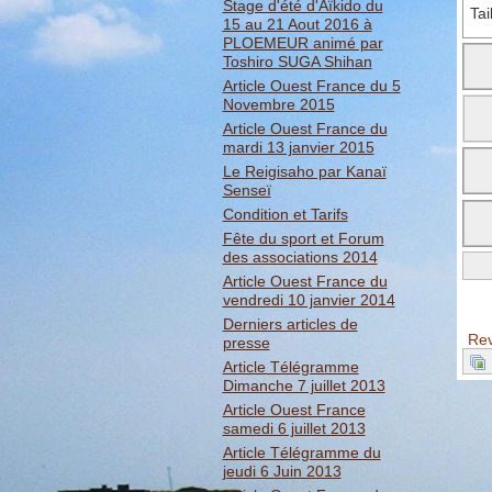
Stage d'été d'Aïkido du
Tai
15 au 21 Aout 2016 à
PLOEMEUR animé par
Toshiro SUGA Shihan
Article Ouest France du 5
Novembre 2015
Article Ouest France du
mardi 13 janvier 2015
Le Reigisaho par Kanaï
Senseï
Condition et Tarifs
Fête du sport et Forum
des associations 2014
Article Ouest France du
vendredi 10 janvier 2014
BB
Derniers articles de
Rev
presse
Article Télégramme
Dimanche 7 juillet 2013
Article Ouest France
samedi 6 juillet 2013
Article Télégramme du
jeudi 6 Juin 2013