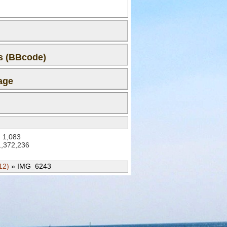
ms (BBcode)
age
 le premier commentaire !
: 1,083
 1,372,236
12)
» IMG_6243
Joomla CAPTCHA