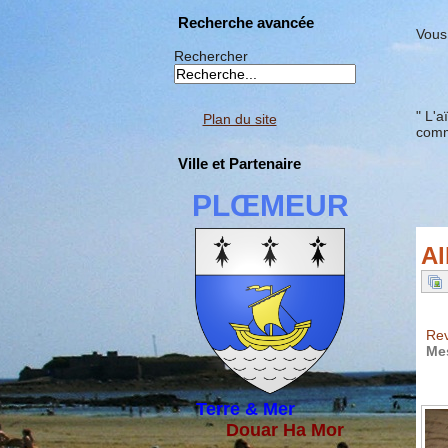
Recherche avancée
Vous 
Rechercher
" L'a
Plan du site
comm
Ville et Partenaire
PLŒMEUR
Al
Rev
Me
Terre & Mer
Douar Ha Mor